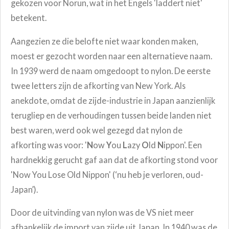
gekozen voor Norun, wat in het Engels 'laddert niet'
betekent.
Aangezien ze die belofte niet waar konden maken,
moest er gezocht worden naar een alternatieve naam.
In 1939 werd de naam omgedoopt to nylon. De eerste
twee letters zijn de afkorting van New York. Als
anekdote, omdat de zijde-industrie in Japan aanzienlijk
terugliep en de verhoudingen tussen beide landen niet
best waren, werd ook wel gezegd dat nylon de
afkorting was voor: '
N
ow
Y
ou
L
azy
O
ld
N
ippon'. Een
hardnekkig gerucht gaf aan dat de afkorting stond voor
'Now You Lose Old Nippon' (‘nu heb je verloren, oud-
Japan’).
Door de uitvinding van nylon was de VS niet meer
afhankelijk de import van zijde uit Japan. In 1940 was de