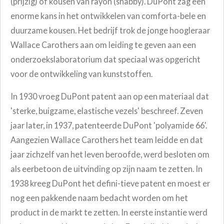
(prijzig) of kousen van rayon (shabby). DuPont zag een
enorme kans in het ontwikkelen van comforta-bele en
duurzame kousen. Het bedrijf trok de jonge hoogleraar
Wallace Carothers aan om leiding te geven aan een
onderzoekslaboratorium dat speciaal was opgericht
voor de ontwikkeling van kunststoffen.
In 1930 vroeg DuPont patent aan op een materiaal dat
'sterke, buigzame, elastische vezels' beschreef. Zeven
jaar later, in 1937, patenteerde DuPont 'polyamide 66'.
Aangezien Wallace Carothers het team leidde en dat
jaar zichzelf van het leven beroofde, werd besloten om
als eerbetoon de uitvinding op zijn naam te zetten. In
1938 kreeg DuPont het defini-tieve patent en moest er
nog een pakkende naam bedacht worden om het
product in de markt te zetten. In eerste instantie werd