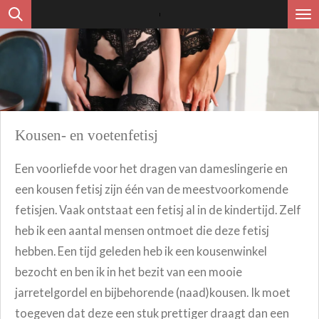
Ga
direct
naar
de
hoofdinhoud
Kousen- en voetenfetisj
Een voorliefde voor het dragen van dameslingerie en
een kousen fetisj zijn één van de meestvoorkomende
fetisjen. Vaak ontstaat een fetisj al in de kindertijd. Zelf
heb ik een aantal mensen ontmoet die deze fetisj
hebben. Een tijd geleden heb ik een kousenwinkel
bezocht en ben ik in het bezit van een mooie
jarretelgordel en bijbehorende (naad)kousen. Ik moet
toegeven dat deze een stuk prettiger draagt dan een