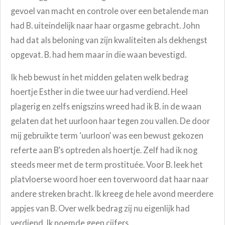
gevoel van macht en controle over een betalende man
had B. uiteindelijk naar haar orgasme gebracht. John
had dat als beloning van zijn kwaliteiten als dekhengst
opgevat. B. had hem maar in die waan bevestigd.
Ik heb bewust in het midden gelaten welk bedrag
hoertje Esther in die twee uur had verdiend. Heel
plagerig en zelfs enigszins wreed had ik B. in de waan
gelaten dat het uurloon haar tegen zou vallen. De door
mij gebruikte term ‘uurloon’ was een bewust gekozen
referte aan B’s optreden als hoertje. Zelf had ik nog
steeds meer met de term prostituée. Voor B. leek het
platvloerse woord hoer een toverwoord dat haar naar
andere streken bracht. Ik kreeg de hele avond meerdere
appjes van B. Over welk bedrag zij nu eigenlijk had
verdiend. Ik noemde geen cijfers.