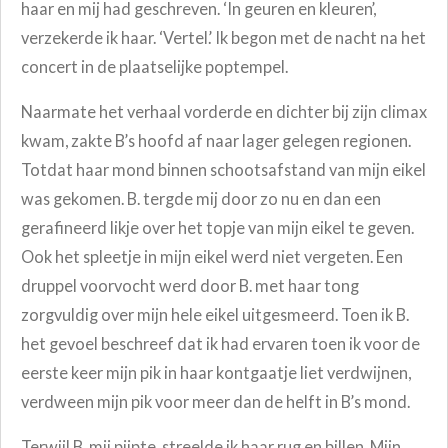
haar en mij had geschreven. ‘In geuren en kleuren’,
verzekerde ik haar. ‘Vertel.’ Ik begon met de nacht na het
concert in de plaatselijke poptempel.
Naarmate het verhaal vorderde en dichter bij zijn climax
kwam, zakte B’s hoofd af naar lager gelegen regionen.
Totdat haar mond binnen schootsafstand van mijn eikel
was gekomen. B. tergde mij door zo nu en dan een
gerafineerd likje over het topje van mijn eikel te geven.
Ook het spleetje in mijn eikel werd niet vergeten. Een
druppel voorvocht werd door B. met haar tong
zorgvuldig over mijn hele eikel uitgesmeerd. Toen ik B.
het gevoel beschreef dat ik had ervaren toen ik voor de
eerste keer mijn pik in haar kontgaatje liet verdwijnen,
verdween mijn pik voor meer dan de helft in B’s mond.
Terwijl B. mij pijpte, streelde ik haar rug en billen. Mijn