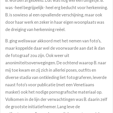
B. worden afgebeeld. Dat was nog wel een dingetje. B.
was -heel begrijpelijk- heel erg beducht voor herkenning.
B. is sowieso al een opvallende verschijning, maar ook
door haar werk en zeker in haar eigen woonplaats was
de dreiging van herkenning reëel.
B. ging weliswaar akkoord met het nemen van foto’s,
maar koppelde daar wel de voorwaarde aan dat ik dan
de fotograaf zou zijn. Ook weer uit
anonimiteitsoverwegingen. De ochtend waarop B. naar
mij toe kwam en zij zich in allerlei poses, outfits en
diverse stadia van ontkleding liet fotograferen, leverde
naast foto’s voor publicatie (met een Venetiaans
masker) ook het nodige pornografische materiaal op.
Volkomen in de lijn der verwachtingen was B. daarin zelf
de grootste initiatiefnemer. Lang leve de