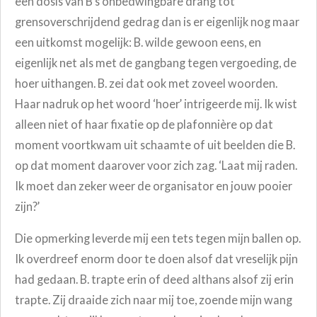
een dosis van B’s onbedwingbare drang tot
grensoverschrijdend gedrag dan is er eigenlijk nog maar
een uitkomst mogelijk: B. wilde gewoon eens, en
eigenlijk net als met de gangbang tegen vergoeding, de
hoer uithangen. B. zei dat ook met zoveel woorden.
Haar nadruk op het woord ‘hoer’ intrigeerde mij. Ik wist
alleen niet of haar fixatie op de plafonnière op dat
moment voortkwam uit schaamte of uit beelden die B.
op dat moment daarover voor zich zag. ‘Laat mij raden.
Ik moet dan zeker weer de organisator en jouw pooier
zijn?’
Die opmerking leverde mij een tets tegen mijn ballen op.
Ik overdreef enorm door te doen alsof dat vreselijk pijn
had gedaan. B. trapte erin of deed althans alsof zij erin
trapte. Zij draaide zich naar mij toe, zoende mijn wang