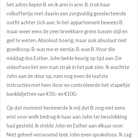
het adres liepen B. en ik arm in arm. B. trok haar
rolkoffertje met daarin een zorgvuldig geselecteerde
outfit achter zich aan. In het appartement bewees B.
maar weer eens de zeer breekbare grens tussen stijl en
geil te weten. Absoluut hoerig, maar ook absoluut niet
goedkoop. B. was me er eentje. B. was B. Voor die
middag dus Esther. John belde keurig op tijd aan. De
videofoon liet een man strak in het pak zien. Ik wachtte
John aan de deur op, nam nog even de laatste
instructies met hem door en controleerde het stapeltje
bankbiljetten van €50,- en €100,-
Op dat moment herinnerde ik mij dat B. nog niet eens
wist voor welk bedrag ik haar aan John ter beschikking
had gesteld. Ik stelde John en Esther aan elkaar voor.
Niet geheel verrassend leek John even sprakeloos. Ik zag