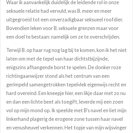
Waar ik aanvankelijk duidelijk de leidende rol in onze
seksuele relatie had vervuld, was B. meer en meer
uitgegroeid tot een onverzadigbaar seksueel roofdier.
Bovendien leken voor B. seksuele grenzen maar voor
een doel te bestaan: namelijk om ze te overschrijden.
Terwijl B. op haar rug nog lag bij te komen, kon ik het niet
laten om met de tepel van haar dichtstbijzijnde,
enigszins afhangende borst te spelen. De donker roze
richtingaanwijzer stond als het centrum van een
gerimpeld samengetrokken tepelvlek eigenwijs recht en
hard overeind. Een kneepje hier, een likje daar met zo nu
en dan een lichte beet als toegift, leverde mij een zoen
vol op mijn mond op. Ik speelde met B’s navel en liet mijn
linkerhand plagerig de erogene zone tussen haar navel
en venusheuvel verkennen. Het topje van mijn wijsvinger