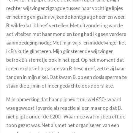
rechter wijsvinger zigzagde tussen haar vochtige lipjes
en het nog enigszins wijkende kontgaatje heen en weer.
B. wilde dat ik bleef vertellen. Met uitzondering van de
activiteiten met haar mond en tong had ik geen verdere
aanmoediging nodig. Met mijn wijs- en middelvinger liet
ik B’s kutje glinsteren. Mijn glinsterende wijsvinger
betrok B’s sterretje ook in het spel. Op het moment dat
ik een explosief orgasme van B. beschreef, zette zij haar
tanden in mijn eikel. Dat kwam B. op een dosis sperma te
staan die zij min of meer gedachteloos doorslikte.
Mijn opmerking dat haar pijpbeurt mij wel €50,- waard
was geweest, leverde als reactie alleen maar op dat B.
niet pijpte onder de €200,- Waarmee wat mij betreft de
toon gezet was. Net als met het organiseren van een