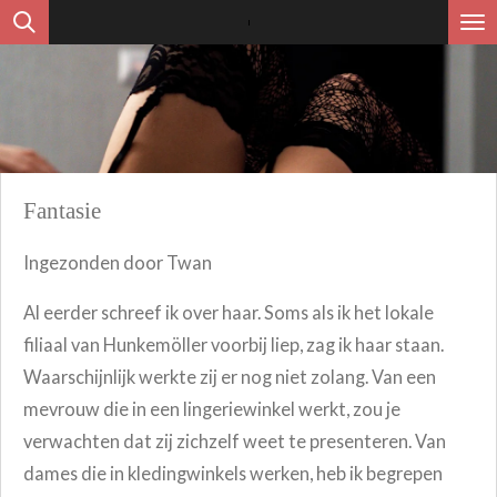
Ga
direct
naar
de
hoofdinhoud
Fantasie
Ingezonden door Twan
Al eerder schreef ik over haar. Soms als ik het lokale
filiaal van Hunkemöller voorbij liep, zag ik haar staan.
Waarschijnlijk werkte zij er nog niet zolang. Van een
mevrouw die in een lingeriewinkel werkt, zou je
verwachten dat zij zichzelf weet te presenteren. Van
dames die in kledingwinkels werken, heb ik begrepen