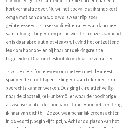
carillon en grote hilariteit leidde. Ik schreef daar een
kort verhaaltje over. Nu wil het toeval dat ik sinds kort
omga met een dame, die weliswaar rijp, zeer
geïnteresseerd is in seksualiteit en alles wat daarmee
samenhangt. Lingerie en porno vindt ze reuze spannend
en is daar absoluut niet vies van. Ik vind het ontzettend
leuk om haar op– en bij haar ontdekkingsreis te
begeleiden. Daarom besloot ik om haar te verrassen.
Ik wilde niets forceren en om meteen met de meest
spannende en uitdagende lingerie aan te komen, zou
averechts kunnen werken. Dus ging ik -relatief veilig-
naar de plaatselijke Hunkemöller waar de roodharige
adviseuse achter de toonbank stond. Voor het eerst zag
ik haar van dichtbij. Ze zou waarschijnlijk ergens achter
in de veertig, begin vijftig zijn. Achter de glazen van het