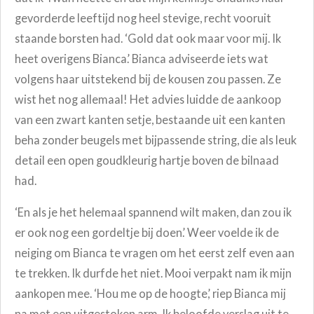
gevorderde leeftijd nog heel stevige, recht vooruit
staande borsten had. ‘Gold dat ook maar voor mij. Ik
heet overigens Bianca.’ Bianca adviseerde iets wat
volgens haar uitstekend bij de kousen zou passen. Ze
wist het nog allemaal! Het advies luidde de aankoop
van een zwart kanten setje, bestaande uit een kanten
beha zonder beugels met bijpassende string, die als leuk
detail een open goudkleurig hartje boven de bilnaad
had.
‘En als je het helemaal spannend wilt maken, dan zou ik
er ook nog een gordeltje bij doen.’ Weer voelde ik de
neiging om Bianca te vragen om het eerst zelf even aan
te trekken. Ik durfde het niet. Mooi verpakt nam ik mijn
aankopen mee. ‘Hou me op de hoogte,’ riep Bianca mij
na met een uitgestoken arm. Ik beloofde verslag uit te