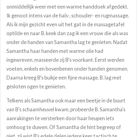
onmiddellijk weer met een warme handdoek afgedekt.
Ik genoot intens van de hals-, schouder- en rugmassage.
Als ik mijn gezicht even uit het gat in de massagetafel
optilde en naar B. keek dan zag ik een vrouw die als was
onder de handen van Samantha lag te genieten. Nadat
Samantha haar handen met warme olie had
ingewreven, masseerde zij B’s voorkant. Eerst werden
voeten, enkels en bovenbenen onder handen genomen.
Daarna kreeg B’s buikje een fijne massage. B. lag met
gesloten ogen te genieten.
Telkens als Samantha ook maar een beetje in de buurt
van B’s schaamheuvel kwam, probeerde B. Samantha’s
aanrakingen te versterken door haar heupen iets
omhoog te duwen. Of Samantha de hint begreep of
niet, zij wist B’s edele delen iedere keer tactisch te