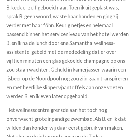
B. keek er zelf geboeid naar. Toen ik uitgeplast was,
sprak B. geen woord, waste haar handen en ging zij
verder met haar föhn. Keurig netjes en helemaal
passend binnen het serviceniveau van het hotel werden
B. en ik na de lunch door ene Samantha, wellness-
assistente, gebeld met de mededeling dat er over
vijftien minuten een glas gekoelde champagne op ons
zou staan wachten. Gehuld in kamerjassen waarin een
ijsbeer op de Noordpool nog zou zijn gaan transpireren
en met heerlijke slippers/pantoffels aan onze voeten
werden B .en ik even later opgehaald.
Het wellnesscentre grensde aan het toch nog
onverwacht grote inpandige zwembad. Als B. en ik dat
wilden dan konden wij daar eerst gebruik van maken.
Net als van de infrarood sauna en de Turkse