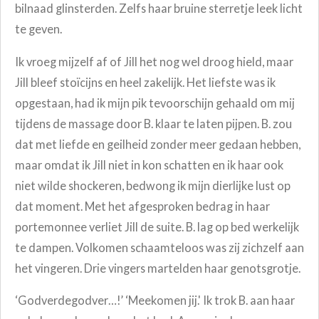
bilnaad glinsterden. Zelfs haar bruine sterretje leek licht
te geven.
Ik vroeg mijzelf af of Jill het nog wel droog hield, maar
Jill bleef stoïcijns en heel zakelijk. Het liefste was ik
opgestaan, had ik mijn pik tevoorschijn gehaald om mij
tijdens de massage door B. klaar te laten pijpen. B. zou
dat met liefde en geilheid zonder meer gedaan hebben,
maar omdat ik Jill niet in kon schatten en ik haar ook
niet wilde shockeren, bedwong ik mijn dierlijke lust op
dat moment. Met het afgesproken bedrag in haar
portemonnee verliet Jill de suite. B. lag op bed werkelijk
te dampen. Volkomen schaamteloos was zij zichzelf aan
het vingeren. Drie vingers martelden haar genotsgrotje.
‘Godverdegodver…!’ ‘Meekomen jij.' Ik trok B. aan haar