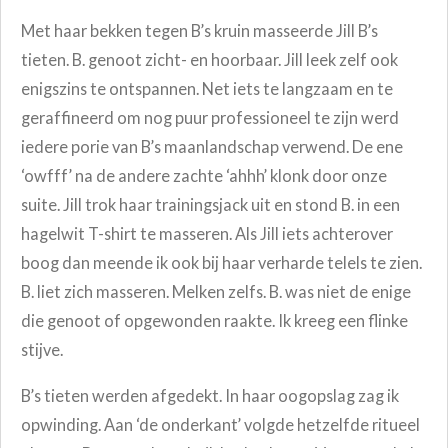
Met haar bekken tegen B’s kruin masseerde Jill B’s
tieten. B. genoot zicht- en hoorbaar. Jill leek zelf ook
enigszins te ontspannen. Net iets te langzaam en te
geraffineerd om nog puur professioneel te zijn werd
iedere porie van B’s maanlandschap verwend. De ene
‘owfff’ na de andere zachte ‘ahhh’ klonk door onze
suite. Jill trok haar trainingsjack uit en stond B. in een
hagelwit T-shirt te masseren. Als Jill iets achterover
boog dan meende ik ook bij haar verharde telels te zien.
B. liet zich masseren. Melken zelfs. B. was niet de enige
die genoot of opgewonden raakte. Ik kreeg een flinke
stijve.
B’s tieten werden afgedekt. In haar oogopslag zag ik
opwinding. Aan ‘de onderkant’ volgde hetzelfde ritueel