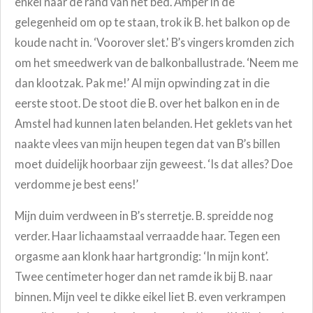
enkel naar de rand van het bed. Amper in de
gelegenheid om op te staan, trok ik B. het balkon op de
koude nacht in. ‘Voorover slet.' B’s vingers kromden zich
om het smeedwerk van de balkonballustrade. ‘Neem me
dan klootzak. Pak me!’ Al mijn opwinding zat in die
eerste stoot. De stoot die B. over het balkon en in de
Amstel had kunnen laten belanden. Het geklets van het
naakte vlees van mijn heupen tegen dat van B’s billen
moet duidelijk hoorbaar zijn geweest. ‘Is dat alles? Doe
verdomme je best eens!’
Mijn duim verdween in B’s sterretje. B. spreidde nog
verder. Haar lichaamstaal verraadde haar. Tegen een
orgasme aan klonk haar hartgrondig: ‘In mijn kont’.
Twee centimeter hoger dan net ramde ik bij B. naar
binnen. Mijn veel te dikke eikel liet B. even verkrampen