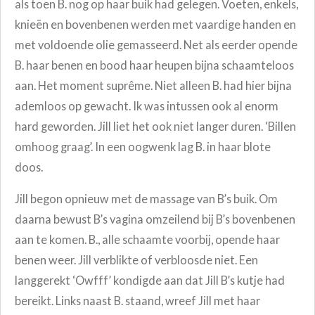
als toen B. nog op haar buik had gelegen. Voeten, enkels,
knieën en bovenbenen werden met vaardige handen en
met voldoende olie gemasseerd. Net als eerder opende
B. haar benen en bood haar heupen bijna schaamteloos
aan. Het moment suprême. Niet alleen B. had hier bijna
ademloos op gewacht. Ik was intussen ook al enorm
hard geworden. Jill liet het ook niet langer duren. ‘Billen
omhoog graag’. In een oogwenk lag B. in haar blote
doos.
Jill begon opnieuw met de massage van B’s buik. Om
daarna bewust B’s vagina omzeilend bij B’s bovenbenen
aan te komen. B., alle schaamte voorbij, opende haar
benen weer. Jill verblikte of verbloosde niet. Een
langgerekt ‘Owfff’ kondigde aan dat Jill B’s kutje had
bereikt. Links naast B. staand, wreef Jill met haar