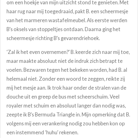
om een hoekje van mijn uitzicht stond te genieten. Met
haar rug naar mij toegedraaid, pakt B. een scheermesje
van het marmeren wastafelmeubel. Als eerste werden
B’s oksels van stoppeltjes ontdaan. Daarna ging het
scheermesje richting B’s gevarendriehoek.
‘Zal ik het even overnemen?’ B. keerde zich naar mij toe,
maar maakte absoluut niet de indruk zich betrapt te
voelen. Bezwaren tegen het bekeken worden, had B. al
helemaal niet. Zonder een woord te zeggen, reikte zij
mij het mesje aan. Ik trok haar onder de stralen van de
douche uit en greep de bus met scheerschuim. Veel
royaler met schuim en absoluut langer dan nodig was,
zeepte ik B’s Bermuda Triangle in. Mijn opmerking dat B.
volgens mij een verankering nodig zou hebben kon op
een instemmend ‘huhu’ rekenen.