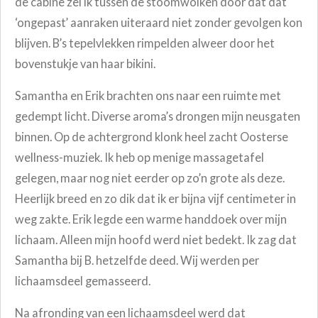
de cabine zei ik tussen de stoomwolken door dat dat
‘ongepast’ aanraken uiteraard niet zonder gevolgen kon
blijven. B’s tepelvlekken rimpelden alweer door het
bovenstukje van haar bikini.
Samantha en Erik brachten ons naar een ruimte met
gedempt licht. Diverse aroma’s drongen mijn neusgaten
binnen. Op de achtergrond klonk heel zacht Oosterse
wellness-muziek. Ik heb op menige massagetafel
gelegen, maar nog niet eerder op zo’n grote als deze.
Heerlijk breed en zo dik dat ik er bijna vijf centimeter in
weg zakte. Erik legde een warme handdoek over mijn
lichaam. Alleen mijn hoofd werd niet bedekt. Ik zag dat
Samantha bij B. hetzelfde deed. Wij werden per
lichaamsdeel gemasseerd.
Na afronding van een lichaamsdeel werd dat