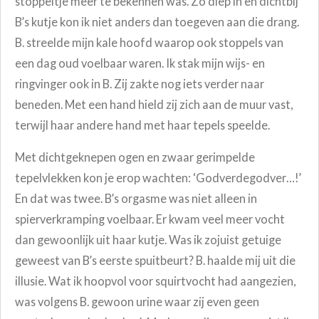
stoppeltje meer te bekennen was. Zo diep in en dichtbij
B’s kutje kon ik niet anders dan toegeven aan die drang.
B. streelde mijn kale hoofd waarop ook stoppels van
een dag oud voelbaar waren. Ik stak mijn wijs- en
ringvinger ook in B. Zij zakte nog iets verder naar
beneden. Met een hand hield zij zich aan de muur vast,
terwijl haar andere hand met haar tepels speelde.
Met dichtgeknepen ogen en zwaar gerimpelde
tepelvlekken kon je erop wachten: ‘Godverdegodver…!’
En dat was twee. B’s orgasme was niet alleen in
spierverkramping voelbaar. Er kwam veel meer vocht
dan gewoonlijk uit haar kutje. Was ik zojuist getuige
geweest van B’s eerste spuitbeurt? B. haalde mij uit die
illusie. Wat ik hoopvol voor squirtvocht had aangezien,
was volgens B. gewoon urine waar zij even geen