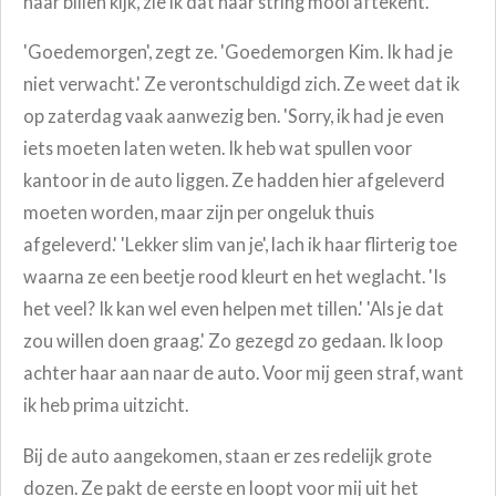
haar billen kijk, zie ik dat haar string mooi aftekent.
'
Goedemorgen', zegt ze. '
Goedemorgen Kim. Ik had je
niet verwacht.'
Ze verontschuldigd zich. Ze weet dat ik
op zaterdag vaak aanwezig ben. '
Sorry, ik had je even
iets moeten laten weten. Ik heb wat spullen voor
kantoor in de auto liggen. Ze hadden hier afgeleverd
moeten worden, maar zijn per ongeluk thuis
afgeleverd.'
'Lekker slim van je', lach ik haar flirterig toe
waarna ze een beetje rood kleurt en het weglacht. '
Is
het veel? Ik kan wel even helpen met tillen.'
'Als je dat
zou willen doen graag.'
Zo gezegd zo gedaan. Ik loop
achter haar aan naar de auto. Voor mij geen straf, want
ik heb prima uitzicht.
Bij de auto aangekomen, staan er zes redelijk grote
dozen. Ze pakt de eerste en loopt voor mij uit het