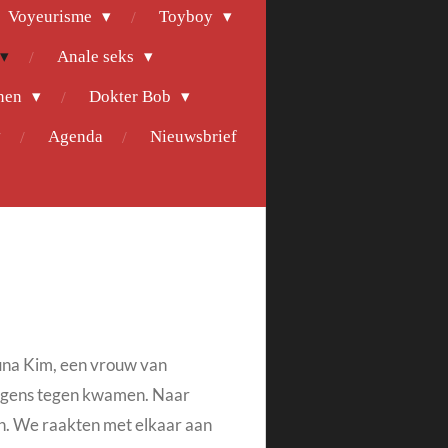
Voyeurisme
Toyboy
Anale seks
nen
Dokter Bob
Agenda
Nieuwsbrief
sauna Kim, een vrouw van
orgens tegen kwamen. Naar
n. We raakten met elkaar aan