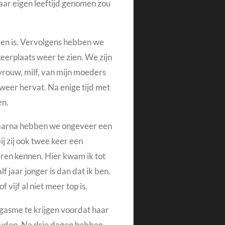
aar eigen leeftijd genomen zou
men is. Vervolgens hebben
we
eerplaats weer te zien. We zijn
vrouw, milf, van mijn moeders
 weer hervat.
Na enige tijd met
en.
 Daarna hebben we ongeveer een
j zij ook twee keer een
ren kennen. Hier kwam ik tot
jaar jonger is dan dat ik ben.
vijf al niet meer top is.
orgasme te krijgen voordat haar
ouden. Na drie dagen hebben