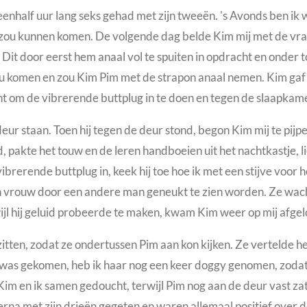
nhalf uur lang seks gehad met zijn tweeën. 's A
vonds ben ik 
zou kunnen komen. De volgende dag belde Kim mij met de vraag
.
Dit door eerst hem anaal vol te spuiten in opdracht en onder t
ou komen en zou Kim Pim met de strapon anaal nemen. Kim gaf P
ht om de vibrerende buttplug in te doen en tegen de slaapkam
ur staan. Toen hij tegen de deur stond, begon Kim mij te pijpen
d, pakte het touw en de leren handboeien uit het nachtkastje, 
ibrerende buttplug in, keek hij toe hoe ik met een stijve voor
ijn vrouw door een andere man geneukt te zien worden. Ze wach
jl hij geluid probeerde te maken, kwam Kim weer op mij afgel
zitten, zodat ze ondertussen Pim aan kon kijken. Ze vertelde he
m was gekomen, heb ik haar nog een keer doggy genomen, zoda
m en ik samen gedoucht, terwijl Pim nog aan de deur vast zat. 
rna met zijn drieën gegeten en waren allemaal positief over d