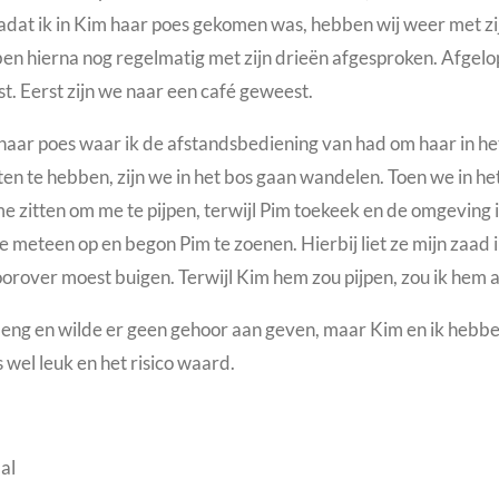
 Nadat ik in Kim haar poes gekomen was, hebben wij weer met z
n hierna nog regelmatig met zijn drieën afgesproken. Afgelop
t. Eerst zijn we naar een café
geweest.
 haar poes waar ik de afstandsbediening van had om haar in 
n te hebben, zijn we in het bos gaan wandelen. Toen we in het
zitten om me te pijpen, terwijl Pim toekeek en de omgeving in
meteen op en begon Pim te zoenen. Hierbij liet ze mijn zaad 
oorover moest buigen.
Terwijl Kim hem zou pijpen, zou ik hem
ie eng en wilde er geen gehoor aan geven, maar Kim en ik heb
s wel leuk en het risico waard.
al