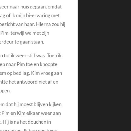
weer naar huis gegaan, omdat
 of ik mijn bi-ervaring met
oezicht van haar. Hierna zou hij
im, terwijl we met zijn
erdeur te gaan staan.
 tot ik weer stijf was. Toen ik
liep naar Pim toe en knoopte
 hem op bed lag. Kim vroeg aan
tte het antwoord niet af en
open.
m dat hij moest blijven kijken.
t Pim en Kim elkaar weer aan
Hij is na het douchen in
e ervaring.
Ik ben nog twee