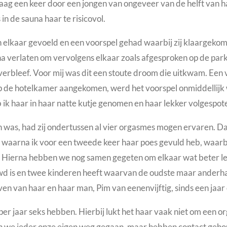
raag een keer door een jongen van ongeveer van de helft van h
 in de sauna haar te risicovol.
 elkaar gevoeld en een voorspel gehad waarbij zij klaargeko
na verlaten om vervolgens elkaar zoals afgesproken op de park
 verbleef. Voor mij was dit een stoute droom die uitkwam. Een 
 de hotelkamer aangekomen, werd het voorspel onmiddellijk
 ik haar in haar natte kutje genomen en haar lekker volgespot
n was, had zij ondertussen al vier orgasmes mogen ervaren.
n waarna ik voor een tweede keer haar poes gevuld heb, waarbi
.
Hierna hebben we nog samen gegeten om elkaar wat beter le
 is en twee kinderen heeft waarvan de oudste maar anderhalf 
n van haar en haar man, Pim van eenenvijftig, sinds een jaar of 
er per jaar seks hebben. Hierbij lukt het haar vaak niet om een 
ijn we ieder onze eigen weg gegaan, maar hebben contact geh