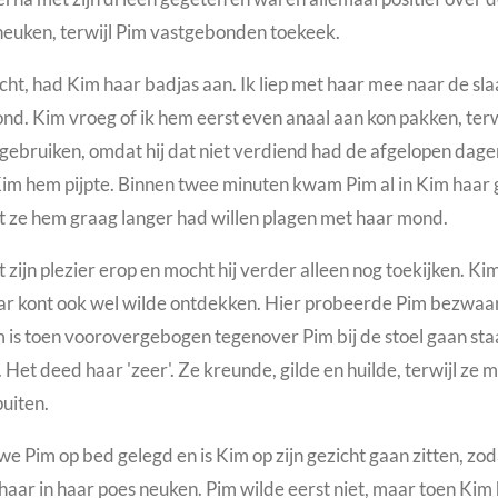
neuken, terwijl Pim vastgebonden toekeek.
cht,
had Kim haar badjas aan. Ik liep met haar mee naar de s
ond.
Kim vroeg of ik hem eerst even anaal aan kon pakken, terwi
 gebruiken, omdat hij dat niet verdiend had de afgelopen dag
 Kim hem pijpte. Binnen twee minuten kwam Pim al in Kim haar 
 ze hem graag langer had willen plagen met haar mond.
zijn plezier erop en mocht hij verder alleen nog toekijken.
Kim
 haar kont ook wel wilde ontdekken. Hier probeerde Pim bezwaa
s toen voorovergebogen tegenover Pim bij de stoel gaan staan
Het deed haar 'zeer'. Ze kreunde, gilde en huilde, terwijl ze 
puiten.
 Pim op bed gelegd en is Kim op zijn gezicht gaan zitten, zoda
aar in haar poes neuken. Pim wilde eerst niet, maar toen Kim ha