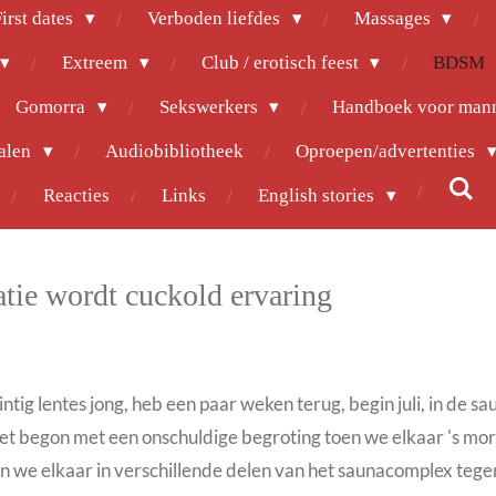
irst dates
Verboden liefdes
Massages
Extreem
Club / erotisch feest
BDSM
Gomorra
Sekswerkers
Handboek voor man
halen
Audiobibliotheek
Oproepen/advertenties
Reacties
Links
English stories
atie wordt cuckold ervaring
tig lentes jong, heb een paar weken terug, begin juli, in de 
Het begon met een onschuldige begroting toen we elkaar 's m
we elkaar in verschillende delen van het saunacomplex tege