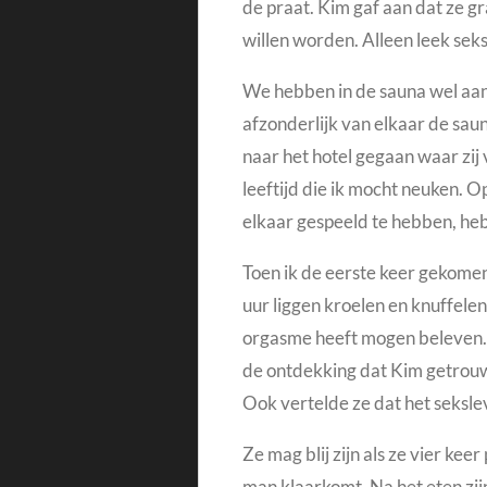
de praat. Kim gaf aan dat ze g
willen worden.
Alleen leek seks
We hebben in de sauna wel aan
afzonderlijk van elkaar de sau
naar het hotel gegaan waar zij
leeftijd die ik mocht neuken.
Op
elkaar gespeeld te hebben, heb
Toen ik de eerste keer gekome
uur liggen kroelen en knuffele
orgasme heeft mogen beleven
de ontdekking dat Kim getrouwd
Ook vertelde ze dat het seksleve
Ze mag blij zijn als ze vier ke
man klaarkomt. N
a het eten z