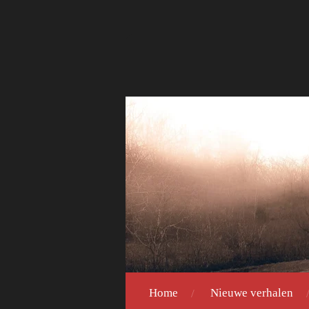
Ga
direct
naar
de
hoofdinhoud
Home
Nieuwe verhalen