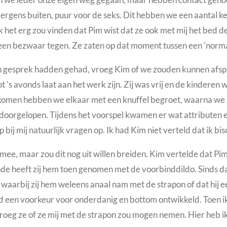
ergens buiten, puur voor de seks. Dit hebben we een aantal k
ik het erg zou vinden dat Pim wist dat ze ook met mij het bed 
geen bezwaar tegen. Ze zaten op dat moment tussen een 'normal
 gesprek hadden gehad, vroeg Kim of we zouden kunnen afsp
ot 's avonds laat aan het werk zijn. Zij was vrij en de kinder
omen hebben we elkaar met een knuffel begroet, waarna we n
 doorgelopen. Tijdens het voorspel kwamen er wat attributen en
bij mij natuurlijk vragen op. Ik had Kim niet verteld dat ik bis
 mee, maar zou dit nog uit willen breiden. Kim vertelde dat Pi
de heeft zij hem toen genomen met de voorbinddildo. Sinds da
 waarbij zij hem weleens anaal nam met de strapon o
f dat hij 
 een voorkeur voor onderdanig en bottom ontwikkeld. Toen ik 
roeg ze of ze mij met de strapon zou mogen nemen. Hier heb 