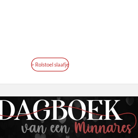
> Rolstoel slaafje