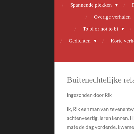
Spannende plekken
F
Overige verhalen
To bi or not to bi
Gedichten
Korte ver
Buitenechtelijke rel
Ingezonden door Rik
Ik, Rik een man van zevenentwin
achtenveertig, leren kennen. 
mate de dag vorderde, kwamen 