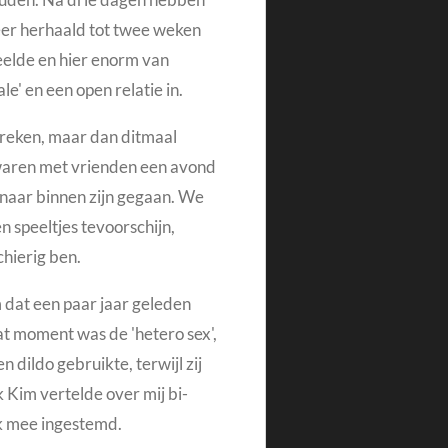
eer herhaald tot twee weken
deelde en hier enorm van
e' en een open relatie in.
reken, maar dan dit
maal
en waren met vrienden een avond
aar binnen zijn gegaan.
We
 speeltjes tevoorschijn,
chierig ben.
m dat een paar jaar geleden
t moment was de 'hetero sex',
een dildo gebruikte, terwijl zij
Kim vertelde over mij bi-
ik mee ingestemd.