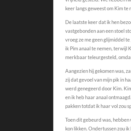
keer langs geweest om Kim te 
De laatste keer dat ik hen bezo
vastgebonden aan een stoel st
vroeg ze me geen glijmiddel te
ik Pim anaal te nemen, terwijl
merkbaar teleurgesteld, omdat
Aangezien hij gekomen was, zat 
zij dat gevoel van mijn pik in
werd genegeerd door Kim. Kim i
en ik heb haar anaal ontmaagd. 
pakken totdat ik haar vol zou s
Toen dit gebeurd was, hebben we
kon likken.
Ondertussen zou ik h