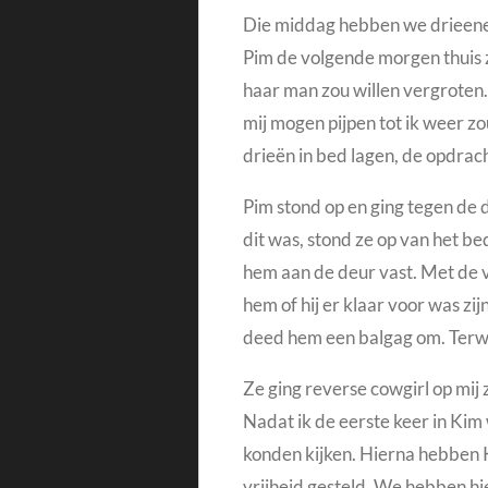
Die middag hebben we drieenee
Pim de volgende morgen thuis 
haar man zou willen vergroten
mij mogen pijpen tot ik weer z
drieën in bed lagen, de opdrac
Pim stond op en ging tegen de de
dit was, stond ze op van het be
hem aan de deur vast.
Met de v
hem of hij er klaar voor was z
deed hem een balgag om. Terwi
Ze ging reverse cowgirl op mij 
Nadat ik de eerste keer in Ki
konden kijken.
Hierna hebben Ki
vrijheid gesteld. W
e hebben hie