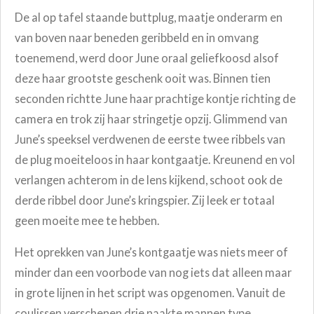
De al op tafel staande buttplug, maatje onderarm en
van boven naar beneden geribbeld en in omvang
toenemend, werd door June oraal geliefkoosd alsof
deze haar grootste geschenk ooit was. Binnen tien
seconden richtte June haar prachtige kontje richting de
camera en trok zij haar stringetje opzij. Glimmend van
June’s speeksel verdwenen de eerste twee ribbels van
de plug moeiteloos in haar kontgaatje. Kreunend en vol
verlangen achterom in de lens kijkend, schoot ook de
derde ribbel door June’s kringspier. Zij leek er totaal
geen moeite mee te hebben.
Het oprekken van June’s kontgaatje was niets meer of
minder dan een voorbode van nog iets dat alleen maar
in grote lijnen in het script was opgenomen. Vanuit de
coulissen verschenen drie naakte mannen type