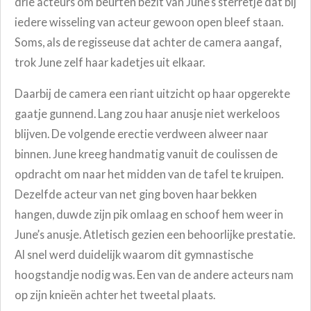
drie acteurs om beurten bezit van June’s sterretje dat bij
iedere wisseling van acteur gewoon open bleef staan.
Soms, als de regisseuse dat achter de camera aangaf,
trok June zelf haar kadetjes uit elkaar.
Daarbij de camera een riant uitzicht op haar opgerekte
gaatje gunnend. Lang zou haar anusje niet werkeloos
blijven. De volgende erectie verdween alweer naar
binnen. June kreeg handmatig vanuit de coulissen de
opdracht om naar het midden van de tafel te kruipen.
Dezelfde acteur van net ging boven haar bekken
hangen, duwde zijn pik omlaag en schoof hem weer in
June’s anusje. Atletisch gezien een behoorlijke prestatie.
Al snel werd duidelijk waarom dit gymnastische
hoogstandje nodig was. Een van de andere acteurs nam
op zijn knieën achter het tweetal plaats.