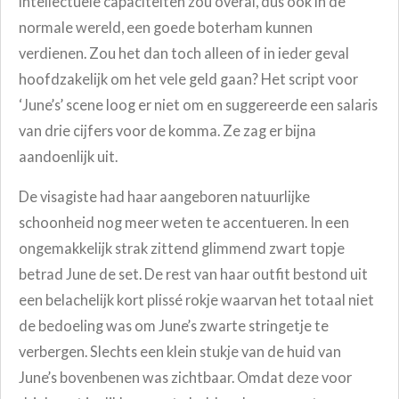
intellectuele capaciteiten zou overal, dus ook in de
normale wereld, een goede boterham kunnen
verdienen. Zou het dan toch alleen of in ieder geval
hoofdzakelijk om het vele geld gaan? Het script voor
‘June’s’ scene loog er niet om en suggereerde een salaris
van drie cijfers voor de komma. Ze zag er bijna
aandoenlijk uit.
De visagiste had haar aangeboren natuurlijke
schoonheid nog meer weten te accentueren. In een
ongemakkelijk strak zittend glimmend zwart topje
betrad June de set. De rest van haar outfit bestond uit
een belachelijk kort plissé rokje waarvan het totaal niet
de bedoeling was om June’s zwarte stringetje te
verbergen. Slechts een klein stukje van de huid van
June’s bovenbenen was zichtbaar. Omdat deze voor