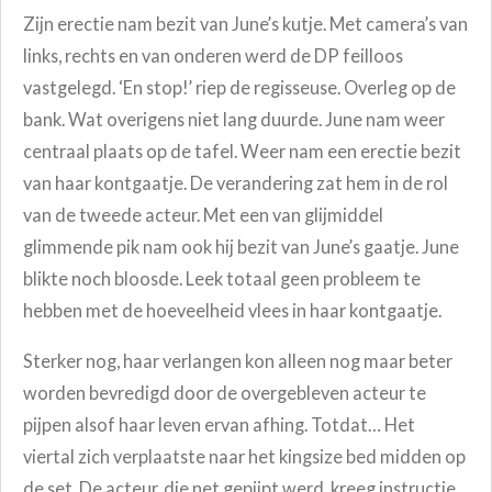
Zijn erectie nam bezit van June’s kutje. Met camera’s van
links, rechts en van onderen werd de DP feilloos
vastgelegd. ‘En stop!’ riep de regisseuse. Overleg op de
bank. Wat overigens niet lang duurde. June nam weer
centraal plaats op de tafel. Weer nam een erectie bezit
van haar kontgaatje. De verandering zat hem in de rol
van de tweede acteur. Met een van glijmiddel
glimmende pik nam ook hij bezit van June’s gaatje. June
blikte noch bloosde. Leek totaal geen probleem te
hebben met de hoeveelheid vlees in haar kontgaatje.
Sterker nog, haar verlangen kon alleen nog maar beter
worden bevredigd door de overgebleven acteur te
pijpen alsof haar leven ervan afhing. Totdat… Het
viertal zich verplaatste naar het kingsize bed midden op
de set. De acteur, die net gepijpt werd, kreeg instructie