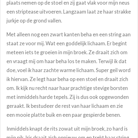
plaats nemen op de stoel en zij gaat vlak voor mijn neus
een striptease uitvoeren. Langzaam laat ze haar strakke
jurkje op de grond vallen.
Met alleen nog een zwart kanten beha en een string aan
staat ze voor mij. Wat een goddelijk lichaam. Er begint
meteen iets te groeien in mijn broek. Ze draait zich om
en vraagt mij om haar beha los te maken. Terwijl ik dat
doe, voel ik haar zachte warme lichaam. Super geil word
ik hiervan. Ze legt haar beha op een stoel en draait zich
om. Ik kijk nu recht naar haar prachtige stevige borsten
met inmiddels harde tepels. Zij is dus ook opgewonden
geraakt. Ik bestudeer de rest van haar lichaam en zie
een mooie platte buik en een paar gespierde benen.
Inmiddels knapt de rits zowat uit mijn broek, zo hard is
mijn pik. Iris draait zich opnieuw om en trekt haar string