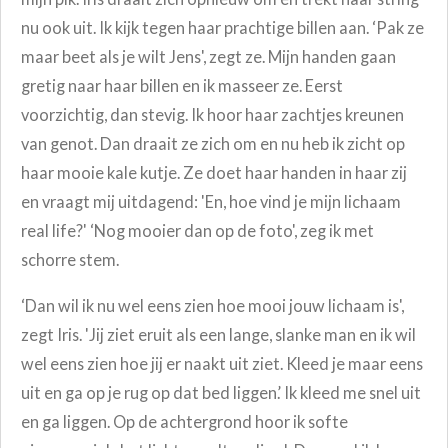
nu ook uit. Ik kijk tegen haar prachtige billen aan. ‘Pak ze
maar beet als je wilt Jens', zegt ze. Mijn handen gaan
gretig naar haar billen en ik masseer ze. Eerst
voorzichtig, dan stevig. Ik hoor haar zachtjes kreunen
van genot. Dan draait ze zich om en nu heb ik zicht op
haar mooie kale kutje. Ze doet haar handen in haar zij
en vraagt mij uitdagend: 'En, hoe vind je mijn lichaam
real life?' ‘Nog mooier dan op de foto', zeg ik met
schorre stem.
‘Dan wil ik nu wel eens zien hoe mooi jouw lichaam is',
zegt Iris. 'Jij ziet eruit als een lange, slanke man en ik wil
wel eens zien hoe jij er naakt uit ziet. Kleed je maar eens
uit en ga op je rug op dat bed liggen.’ Ik kleed me snel uit
en ga liggen. Op de achtergrond hoor ik softe