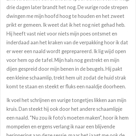
drie dagen later brandt het nog. De vurige rode strepen
dwingen me mijn hoofd hoog te houden en het zweet
prikt er gemeen. Ik weet dat ik het nog niet gehad heb.
Hij heeft vast niet voor niets mijn poes ontsmet en
inderdaad aan het kraken van de verpakking hoor ik dat
er weer een naald wordt geprepareerd. Ik lig wijd open
voor hem op de tafel. Mijn hals nog gestrekt en mijn
dijen gespreid door mijn benen in de beugels. Hij pakt
een kleine schaamlip, trekt hem uit zodat de huid strak
komt te staan en steekt er fluks een naaldje doorheen.
Ik voel het schrijnen en vurige tongetjes likken aan mijn
kruis. Dan steekt hij ook door het andere schaamlipje
een naald. “Nu zou ik foto’s moeten maken”, hoor ik hem
mompelen en ergens verlang ik naar een blijvende
herinnering aan deze sessie, maar het jaagt me ook de