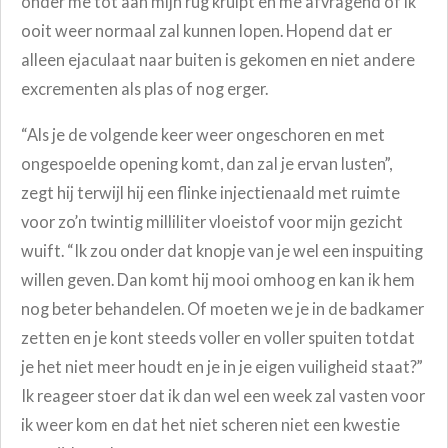
onder me tot aan mijn rug kruipt en me afvragend of ik
ooit weer normaal zal kunnen lopen. Hopend dat er
alleen ejaculaat naar buiten is gekomen en niet andere
excrementen als plas of nog erger.
“Als je de volgende keer weer ongeschoren en met
ongespoelde opening komt, dan zal je ervan lusten”,
zegt hij terwijl hij een flinke injectienaald met ruimte
voor zo’n twintig milliliter vloeistof voor mijn gezicht
wuift. “Ik zou onder dat knopje van je wel een inspuiting
willen geven. Dan komt hij mooi omhoog en kan ik hem
nog beter behandelen. Of moeten we je in de badkamer
zetten en je kont steeds voller en voller spuiten totdat
je het niet meer houdt en je in je eigen vuiligheid staat?”
Ik reageer stoer dat ik dan wel een week zal vasten voor
ik weer kom en dat het niet scheren niet een kwestie