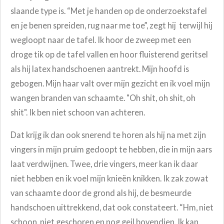
slaande type is. “Met je handen op de onderzoekstafel
en je benen spreiden, rug naar me toe”, zegt hij terwijl hij
wegloopt naar de tafel. Ik hoor de zweep met een
droge tik op de tafel vallen en hoor fluisterend geritsel
als hij latex handschoenen aantrekt.
Mijn hoofd is
gebogen. Mijn haar valt over mijn gezicht en ik voel mijn
wangen branden van schaamte. "Oh shit, oh shit, oh
shit". Ik ben niet schoon van achteren.
Dat krijg ik dan ook snerend te horen als hij na met zijn
vingers in mijn pruim gedoopt te hebben, die in mijn aars
laat verdwijnen. Twee, drie vingers, meer kan ik daar
niet hebben en ik voel mijn knieën knikken. Ik zak zowat
van schaamte door de grond als hij, de besmeurde
handschoen uittrekkend, dat ook constateert. “Hm, niet
schoon, niet geschoren en nog geil bovendien. Ik kan