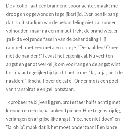
De alcohol laat een brandend spoor achter, maakt me
droog en opgewonden tegelijkertijd. Even ben ik bang
dat ik dit stadium van de behandeling niet zal kunnen
volhouden, maar na een minuut trekt de brand weg en
ga ik de volgende fase in van de behandeling. Hij
rammelt met een metalen doosje. "De naalden! O nee,
niet de naalden!"
Ik wist het eigenlijk al. Nu vechten
angst en genot werkelijk om voorrang en de angst wint
het, maar tegelijkertijd juicht het in me. "Ja, ja, ja, juist de
naalden!" Ik schuif over de tafel. Onder me is een poel
van transpiratie en geil ontstaan.
Ik probeer te blijven liggen, protesteer halfslachtig met
kreunen en een bijna jankend piepen. Hoe tegenstrijdig,
verlangen en afgrijselijke angst, "nee, nee niet doen" en
"ja, oh ja", maak dat ik het moet ondergaan! Een lange