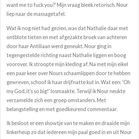
want me to fuck you?’ Mijn vraag bleek retorisch. Nour
liep naar de massagetafel.
Wat ik nog niet had gezien, was dat Nathalie daar met
ontblote tieten en met afgezakte broek van achteren
door haar Antiliaan werd geneukt. Nour ging in
tegengestelde richting naast Nathalie liggen en boog
voorover. Ik stroopte mijn kleding af. Na met mijn eikel
een paar keer over Nours schaamlippen door te hebben
gewreven, schoof ik haar drijfnatte kut in. Wat een: ‘Oh
my God, it’s so big!’ losmaakte. Terwijl ik Nour neukte
verzamelde zich een groep omstanders. Met
belangstelling en met goedkeurend commentaar.
Ik besloot er een showtje van te maken en draaide mijn
linkerheup zo dat iedereen mijn paal goed in en uit Nour