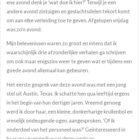
ene avond denk je ‘wat doe ik hier?’ Terwijl je een
andere avond zintuigen en geslachtsdelen tekort komt
om aan elke verleiding toe te geven. Afgelopen vrijdag
was zo’n avond.
Mijn belevenissen waren zo groot en intens dat ik
waarschijnlijk drie afzonderlijke verhalen ga schrijven
om ook maar enigszins weer te geven wat er tijdens een
goede avond allemaal kan gebeuren.
Het eerste gesprek van deze avond was met een jong
stel uit Austin, Texas. Ik schatte hen qua leeftijd ergens
in het begin van hun dertiger jaren. Vreemd genoeg
werd ik door haar, een kleine, donkerharige krullenbol en
vreselijk ondeugende ogen, aangesproken. ‘Of ik
onderdeel van het personeel was?’ Geïnteresseerd in
haar vraag vroeg ik waar deze vandaan