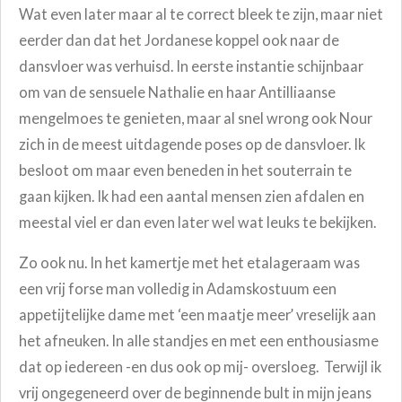
Wat even later maar al te correct bleek te zijn, maar niet
eerder dan dat het Jordanese koppel ook naar de
dansvloer was verhuisd. In eerste instantie schijnbaar
om van de sensuele Nathalie en haar Antilliaanse
mengelmoes te genieten, maar al snel wrong ook Nour
zich in de meest uitdagende poses op de dansvloer. Ik
besloot om maar even beneden in het souterrain te
gaan kijken. Ik had een aantal mensen zien afdalen en
meestal viel er dan even later wel wat leuks te bekijken.
Zo ook nu. In het kamertje met het etalageraam was
een vrij forse man volledig in Adamskostuum een
appetijtelijke dame met ‘een maatje meer’ vreselijk aan
het afneuken. In alle standjes en met een enthousiasme
dat op iedereen -en dus ook op mij- oversloeg. Terwijl ik
vrij ongegeneerd over de beginnende bult in mijn jeans