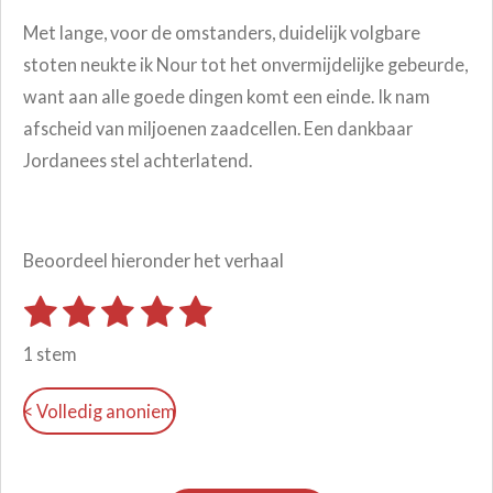
Met lange, voor de omstanders, duidelijk volgbare
stoten neukte ik Nour tot het onvermijdelijke gebeurde,
want aan alle goede dingen komt een einde. Ik nam
afscheid van miljoenen zaadcellen. Een dankbaar
Jordanees stel achterlatend.
Beoordeel hieronder het verhaal
1
2
3
4
5
S
R
t
s
s
s
s
s
a
e
1 stem
m
t
t
t
t
t
t
m
i
e
e
e
e
e
e
< Volledig anoniem
n
n
r
r
r
r
r
g
r
r
r
r