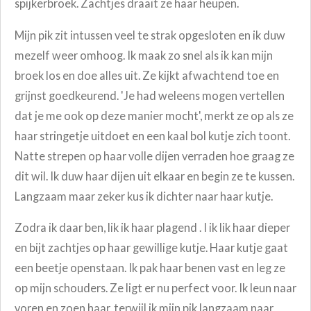
spijkerbroek. Zachtjes draait ze haar heupen.
Mijn pik zit intussen veel te strak opgesloten en ik duw
mezelf weer omhoog. Ik maak zo snel als ik kan mijn
broek los en doe alles uit. Ze kijkt afwachtend toe en
grijnst goedkeurend.
'Je had weleens mogen vertellen
dat je me ook op deze manier mocht', merkt ze op als ze
haar stringetje uitdoet en een kaal bol kutje zich toont.
Natte strepen op haar volle dijen verraden hoe graag ze
dit wil. Ik duw haar dijen uit elkaar en begin ze te kussen.
Langzaam maar zeker kus ik dichter naar haar kutje.
Zodra ik daar ben, lik ik haar plagend . I ik lik haar dieper
en bijt zachtjes op haar gewillige kutje.
Haar kutje gaat
een beetje openstaan. Ik pak haar benen vast en leg ze
op mijn schouders. Ze ligt er nu perfect voor. Ik leun naar
voren en zoen haar, terwijl ik mijn pik langzaam naar