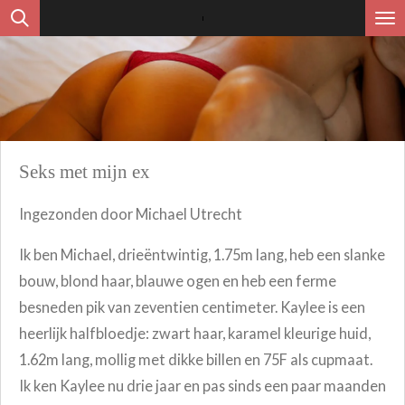
Ga
direct
naar
de
hoofdinhoud
Seks met mijn ex
Ingezonden door Michael Utrecht
Ik ben Michael, drieëntwintig, 1.75m lang, heb een slanke
bouw, blond haar, blauwe ogen en heb een ferme
besneden pik van zeventien centimeter. Kaylee is een
heerlijk halfbloedje: zwart haar, karamel kleurige huid,
1.62m lang, mollig met dikke billen en 75F als cupmaat.
Ik ken Kaylee nu drie jaar en pas sinds een paar maanden