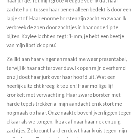
haar jurkje. Tot mijn grote vreugde voel ik dat haar
zachte huid tussen haar benen alleen bedekt is door een
lapje stof. Haar enorme borsten zijn zacht en zwaar. Ik
verbreek de zoen door zachtjes in haar onderlip te
bijten. Kaylee lacht en zegt: 'Hmm, je hebt een beetje
van mijn lipstick op nu.'
Ze likt aan haar vinger en maakt me weer presentabel,
terwijl ik haar achterover duw. Ik open mijn overhemd
en zij doet haar jurk over haar hoofd uit.
Wat een
heerlijk uitzicht kreeg ik te zien! Haar mollige lijf
kronkelt met verwachting. Haar zware borsten met
harde tepels trekken al mijn aandacht en ik stort me
nogmaals op haar. Onze naakte bovenlijven liggen tegen
elkaar als we tongen. Ik zak af naar haar nek en zuig
zachtjes. Ze kreunt hard en duwt haar kruis tegen mijn