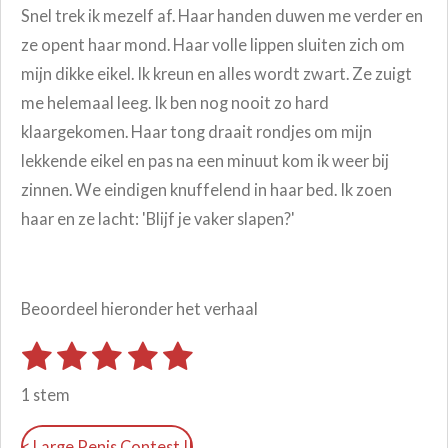
Snel trek ik mezelf af. Haar handen duwen me verder en
ze opent haar mond. Haar volle lippen sluiten zich om
mijn dikke eikel. Ik kreun en alles wordt zwart. Ze zuigt
me helemaal leeg. Ik ben nog nooit zo hard
klaargekomen.
Haar tong draait rondjes om mijn
lekkende eikel en pas na een minuut kom ik weer bij
zinnen. We eindigen knuffelend in haar bed. Ik zoen
haar en ze lacht: 'Blijf je vaker slapen?'
Beoordeel hieronder het verhaal
1
2
3
4
5
S
R
t
s
s
s
s
s
a
e
1 stem
m
t
t
t
t
t
t
m
i
e
< Large Penis Contest II