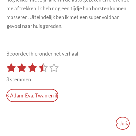
me aftrekken. Ik heb nog een tijdje hun borsten kunnen
masseren. Uiteindelijk ben ik met een super voldaan
gevoel naar huis gereden.
Beoordeel hieronder het verhaal
1
2
3
4
5
S
R
t
s
s
s
s
s
a
e
3 stemmen
m
t
t
t
t
t
t
m
i
e
e
e
e
e
e
< Adam, Eva, Twan en ik
n
n
r
r
r
r
r
g
r
r
r
r
:
e
e
e
e
> Julia
3
n
n
n
n