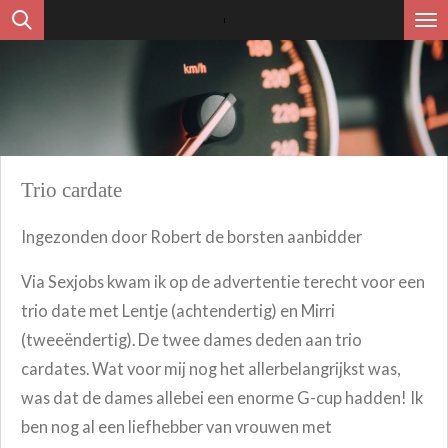
Ga
direct
naar
de
hoofdinhoud
Trio cardate
Ingezonden door Robert de borsten aanbidder
Via Sexjobs kwam ik op de advertentie terecht voor een
trio date met Lentje (achtendertig) en Mirri
(tweeëndertig). De twee dames deden aan trio
cardates. Wat voor mij nog het allerbelangrijkst was,
was dat de dames allebei een enorme G-cup hadden! Ik
ben nog al een liefhebber van vrouwen met