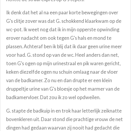
Ik denk dat het al na een paar korte bewegingen over
G’s clitje zover was dat G. schokkend klaarkwam op de
wc-pot. Ik weet nog dat ik in mijn opperste opwinding
erover nadacht om ook tegen G’s hals en mond te
plassen. Achteraf ben ik blij dat ik daar geen urine meer
voor had. G. stond op van de wc. Heel anders dan net,
toen G’s ogen op mijn urinestraal en pik waren gericht,
keken diezelfde ogen nu schuin omlaag naar de vloer
van de badkamer. Zo nu en dan drupte er een klein
druppeltje urine van G’s bloesje op het marmer van de
badkamervloer. Dat zou ik zo wel opdweilen.
G. stapte de badkuip in en trok haar letterlijk zeiknatte
bovenkleren uit. Daar stond die prachtige vrouw de net
dingen had gedaan waarvan zij nooit had gedacht die