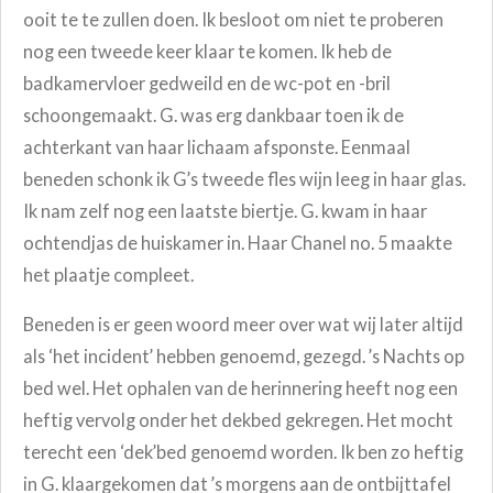
ooit te te zullen doen. Ik besloot om niet te proberen
nog een tweede keer klaar te komen. Ik heb de
badkamervloer gedweild en de wc-pot en -bril
schoongemaakt. G. was erg dankbaar toen ik de
achterkant van haar lichaam afsponste. Eenmaal
beneden schonk ik G’s tweede fles wijn leeg in haar glas.
Ik nam zelf nog een laatste biertje. G. kwam in haar
ochtendjas de huiskamer in. Haar Chanel no. 5 maakte
het plaatje compleet.
Beneden is er geen woord meer over wat wij later altijd
als ‘het incident’ hebben genoemd, gezegd. ’s Nachts op
bed wel. Het ophalen van de herinnering heeft nog een
heftig vervolg onder het dekbed gekregen. Het mocht
terecht een ‘dek’bed genoemd worden. Ik ben zo heftig
in G. klaargekomen dat ’s morgens aan de ontbijttafel