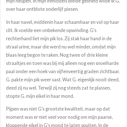
mijn heupen. In mijn inmiddels blinde geilheid wilde ik G.
over haar ontblote onderlijf piesen.
In haar navel, middenin haar schaamhaar en vol op haar
clit. Ik voelde een onbekende opwinding. G’s
rechterhand liet mijn pik los. Zij stak haar hand in de
straal urine, maar die werd nu wel minder, omdat mijn
blaas leeg begon te raken. Nog twee of drie kleine
straaltjes en toen was bij mij alleen nog een snoeiharde
paal onder een hoek van vijfenveertig graden zichtbaar.
G. pakte mijn pik weer vast. Wat G. eigenlijk nooit deed,
deed zij nu wel. Terwijl zij nog steeds zat te plassen,
stopte G. mijn eikel in haar mond.
Pijpen was niet G’s grootste kwaliteit, maar op dat
moment was er niet veel voor nodig om mijn paarse,
kloppende eikel in G’s mond te laten spuiten. In de