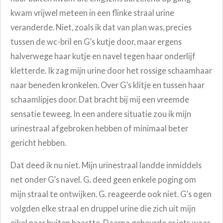
kwam vrijwel meteen in een flinke straal urine
veranderde. Niet, zoals ik dat van plan was, precies
tussen de wc-bril en G’s kutje door, maar ergens
halverwege haar kutje en navel tegen haar onderlijf
kletterde. Ik zag mijn urine door het rossige schaamhaar
naar beneden kronkelen. Over G’s klitje en tussen haar
schaamlipjes door. Dat bracht bij mij een vreemde
sensatie teweeg. In een andere situatie zou ik mijn
urinestraal afgebroken hebben of minimaal beter
gericht hebben.
Dat deed ik nu niet. Mijn urinestraal landde inmiddels
net onder G’s navel. G. deed geen enkele poging om
mijn straal te ontwijken. G. reageerde ook niet. G’s ogen
volgden elke straal en druppel urine die zich uit mijn
eikel naar buiten haastte. Daarna gebeurde er iets waar