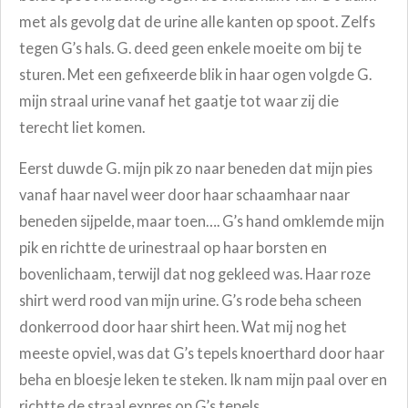
met als gevolg dat de urine alle kanten op spoot. Zelfs
tegen G’s hals. G. deed geen enkele moeite om bij te
sturen. Met een gefixeerde blik in haar ogen volgde G.
mijn straal urine vanaf het gaatje tot waar zij die
terecht liet komen.
Eerst duwde G. mijn pik zo naar beneden dat mijn pies
vanaf haar navel weer door haar schaamhaar naar
beneden sijpelde, maar toen…. G’s hand omklemde mijn
pik en richtte de urinestraal op haar borsten en
bovenlichaam, terwijl dat nog gekleed was. Haar roze
shirt werd rood van mijn urine. G’s rode beha scheen
donkerrood door haar shirt heen. Wat mij nog het
meeste opviel, was dat G’s tepels knoerthard door haar
beha en bloesje leken te steken. Ik nam mijn paal over en
richtte de straal expres op G’s tepels.