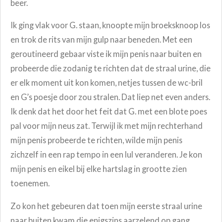
beer.
Ik ging vlak voor G. staan, knoopte mijn broeksknoop los
en trok de rits van mijn gulp naar beneden. Met een
geroutineerd gebaar viste ik mijn penis naar buiten en
probeerde die zodanig te richten dat de straal urine, die
er elk moment uit kon komen, netjes tussen de wc-bril
en G’s poesje door zou stralen. Dat liep net even anders.
Ik denk dat het door het feit dat G. met een blote poes
pal voor mijn neus zat. Terwijl ik met mijn rechterhand
mijn penis probeerde te richten, wilde mijn penis
zichzelf in een rap tempo in een lul veranderen. Je kon
mijn penis en eikel bij elke hartslag in grootte zien
toenemen.
Zo kon het gebeuren dat toen mijn eerste straal urine
naar buiten kwam die enigszins aarzelend op gang