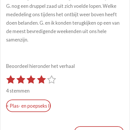
G. nog een druppel zaad uit zich voelde lopen. Welke
mededeling ons tijdens het ontbijt weer boven heeft
doen belanden. G. en ik konden terugkijken op een van
de meest bevredigende weekenden uit ons hele
samenzijn.
Beoordeel hieronder het verhaal
1
2
3
4
5
S
R
t
s
s
s
s
s
a
e
4 stemmen
m
t
t
t
t
t
t
m
i
e
e
e
e
e
e
< Plas- en poepseks II
n
n
r
r
r
r
r
g
r
r
r
r
: