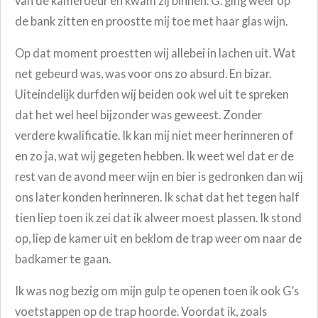
van de kamerdeur en kwam zij binnen. G. ging weer op
de bank zitten en proostte mij toe met haar glas wijn.
Op dat moment proestten wij allebei in lachen uit. Wat
net gebeurd was, was voor ons zo absurd. En bizar.
Uiteindelijk durfden wij beiden ook wel uit te spreken
dat het wel heel bijzonder was geweest. Zonder
verdere kwalificatie. Ik kan mij niet meer herinneren of
en zo ja, wat wij gegeten hebben. Ik weet wel dat er de
rest van de avond meer wijn en bier is gedronken dan wij
ons later konden herinneren. Ik schat dat het tegen half
tien liep toen ik zei dat ik alweer moest plassen. Ik stond
op, liep de kamer uit en beklom de trap weer om naar de
badkamer te gaan.
Ik was nog bezig om mijn gulp te openen toen ik ook G’s
voetstappen op de trap hoorde. Voordat ik, zoals