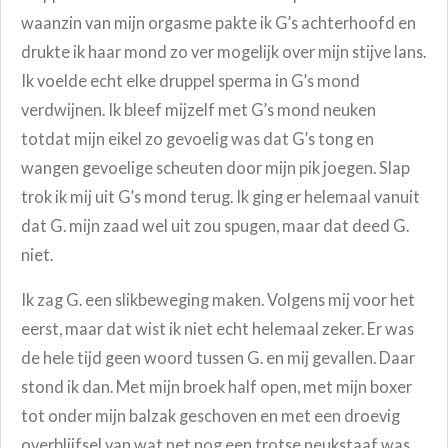
waanzin van mijn orgasme pakte ik G’s achterhoofd en
drukte ik haar mond zo ver mogelijk over mijn stijve lans.
Ik voelde echt elke druppel sperma in G’s mond
verdwijnen. Ik bleef mijzelf met G’s mond neuken
totdat mijn eikel zo gevoelig was dat G’s tong en
wangen gevoelige scheuten door mijn pik joegen. Slap
trok ik mij uit G’s mond terug. Ik ging er helemaal vanuit
dat G. mijn zaad wel uit zou spugen, maar dat deed G.
niet.
Ik zag G. een slikbeweging maken. Volgens mij voor het
eerst, maar dat wist ik niet echt helemaal zeker. Er was
de hele tijd geen woord tussen G. en mij gevallen. Daar
stond ik dan. Met mijn broek half open, met mijn boxer
tot onder mijn balzak geschoven en met een droevig
overblijfsel van wat net nog een trotse neukstaaf was