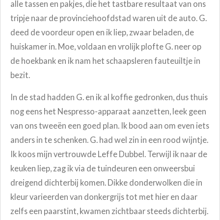
alle tassen en pakjes, die het tastbare resultaat van ons
tripje naar de provinciehoofdstad waren uit de auto. G.
deed de voordeur open en ik liep, zwaar beladen, de
huiskamer in. Moe, voldaan en vrolijk plofte G. neer op
de hoekbank en ik nam het schaapsleren fauteuiltje in
bezit.
In de stad hadden G. en ik al koffie gedronken, dus thuis
nog eens het Nespresso-apparaat aanzetten, leek geen
van ons tweeën een goed plan. Ik bood aan om even iets
anders in te schenken. G. had wel zin in een rood wijntje.
Ik koos mijn vertrouwde Leffe Dubbel. Terwijl ik naar de
keuken liep, zag ik via de tuindeuren een onweersbui
dreigend dichterbij komen. Dikke donderwolken die in
kleur varieerden van donkergrijs tot met hier en daar
zelfs een paarstint, kwamen zichtbaar steeds dichterbij.