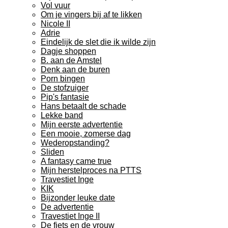
Vol vuur
Om je vingers bij af te likken
Nicole II
Adrie
Eindelijk de slet die ik wilde zijn
Dagje shoppen
B. aan de Amstel
Denk aan de buren
Porn bingen
De stofzuiger
Pip's fantasie
Hans betaalt de schade
Lekke band
Mijn eerste advertentie
Een mooie, zomerse dag
Wederopstanding?
Sliden
A fantasy came true
Mijn herstelproces na PTTS
Travestiet Inge
KIK
Bijzonder leuke date
De advertentie
Travestiet Inge II
De fiets en de vrouw