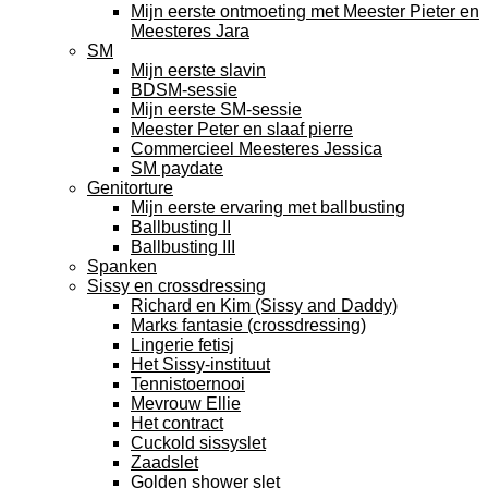
Mijn eerste ontmoeting met Meester Pieter en
Meesteres Jara
SM
Mijn eerste slavin
BDSM-sessie
Mijn eerste SM-sessie
Meester Peter en slaaf pierre
Commercieel Meesteres Jessica
SM paydate
Genitorture
Mijn eerste ervaring met ballbusting
Ballbusting II
Ballbusting III
Spanken
Sissy en crossdressing
Richard en Kim (Sissy and Daddy)
Marks fantasie (crossdressing)
Lingerie fetisj
Het Sissy-instituut
Tennistoernooi
Mevrouw Ellie
Het contract
Cuckold sissyslet
Zaadslet
Golden shower slet