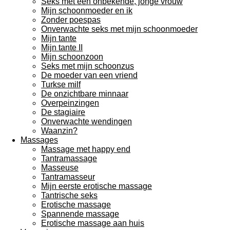
Seks met een onbekende, jonge vrouw
Mijn schoonmoeder en ik
Zonder poespas
Onverwachte seks met mijn schoonmoeder
Mijn tante
Mijn tante II
Mijn schoonzoon
Seks met mijn schoonzus
De moeder van een vriend
Turkse milf
De onzichtbare minnaar
Overpeinzingen
De stagiaire
Onverwachte wendingen
Waanzin?
Massages
Massage met happy end
Tantramassage
Masseuse
Tantramasseur
Mijn eerste erotische massage
Tantrische seks
Erotische massage
Spannende massage
Erotische massage aan huis