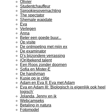
Olivier
Studentchauffeur
Sprookjesovernachting
The spectator
Shemale wapdate
Eva
Verlegen
Anna
Beter een goede buur...
Op visite
De ontmoeting met mijn ex
De examinator
D's bijzondere verrassing
(On)bekend talent
Een Roos zonder doornen
Sofia en Mister-E
De handyman
Kusje op je clitje
Adam en Eva II: Eva met Adam
Eva en Adam III: 'Biologisch is eigenlijk ook heel
logisch'
Jolanda, Jenny en ik
Webcamseks
Betaling in natura
Fotomodel