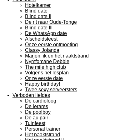
Hotelkamer
Blind date
Blind date II
De rit naar Oude-Tonge
Blind date III
De WhatsApp date
Afscheidsfeest
Onze eerste ontmoeting
Classy Jolanda
Marjon, ik en het naaktstrand
Nymfomane Debbie
The mile high club
Volgens het lesplan
Onze eerste date
Happy birthday!
Twee sexy serveersters
Verboden liefdes
De cardioloog
De lerares
De poolboy
De au pair
Tuinfeest
Personal trainer
Het naaktstrand