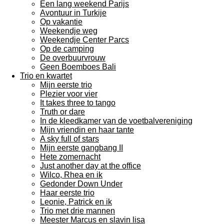
Een lang weekend Parijs
Avontuur in Turkije
Op vakantie
Weekendje weg
Weekendje Center Parcs
Op de camping
De overbuurvrouw
Geen Boemboes Bali
Trio en kwartet
Mijn eerste trio
Plezier voor vier
It takes three to tango
Truth or dare
In de kleedkamer van de voetbalvereniging
Mijn vriendin en haar tante
A sky full of stars
Mijn eerste gangbang II
Hete zomernacht
Just another day at the office
Wilco, Rhea en ik
Gedonder Down Under
Haar eerste trio
Leonie, Patrick en ik
Trio met drie mannen
Meester Marcus en slavin lisa