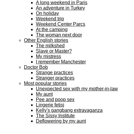
A long weekend in Paris
An adventure in Turkey
On holiday
Weekend trip
Weekend Center Parcs
At the camping
The woman next door
Other English stories
The milkshed
Slave or Master?
My mistress
I remember Manchester
Doctor Bob
Strange practices
Stranger practices
Most popular stories
Unexpected sex with my mother-in-law
My aunt
Pee and poop sex
Lingerie fetisj
Kelly's gangbang extravaganza
The Sissy Institute
Deflowering by my aunt