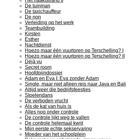
Het naaktstrand II
De tuinman
De taxichauffeur
De non
Verleiding op het werk
Teambuilding
Kirsten
Esther
Nachtdienst
Hoezo maar één vuurtoren op Terschelling? I
Hoezo maar één vuurtoren op Terschelling? II
Déjà vu
Secret room
Hoofdpijndossier
Adam en Eva I: Eva zonder Adam
Single, maar niet alleen reis naar Java en Bali
Altijd weer die bedrijfsfeestjes
Stoelendans
De verboden vrucht
Als de kat van huis is
Alles nog onder controle
De controle lijkt weg te vallen
De controle helemaal kwijt
Mijn eerste echte sekservaring
Moeder van het schoolplein