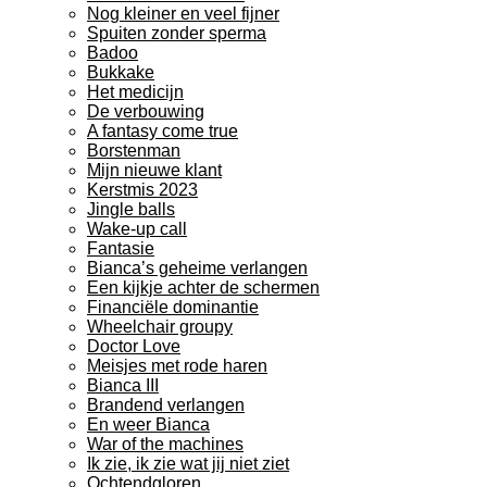
Nog kleiner en veel fijner
Spuiten zonder sperma
Badoo
Bukkake
Het medicijn
De verbouwing
A fantasy come true
Borstenman
Mijn nieuwe klant
Kerstmis 2023
Jingle balls
Wake-up call
Fantasie
Bianca’s geheime verlangen
Een kijkje achter de schermen
Financiële dominantie
Wheelchair groupy
Doctor Love
Meisjes met rode haren
Bianca III
Brandend verlangen
En weer Bianca
War of the machines
Ik zie, ik zie wat jij niet ziet
Ochtendgloren