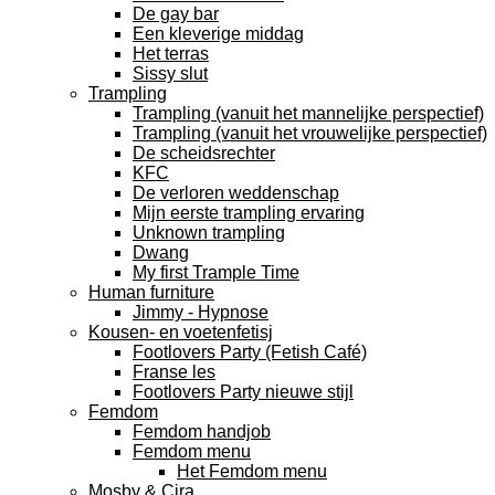
De gay bar
Een kleverige middag
Het terras
Sissy slut
Trampling
Trampling (vanuit het mannelijke perspectief)
Trampling (vanuit het vrouwelijke perspectief)
De scheidsrechter
KFC
De verloren weddenschap
Mijn eerste trampling ervaring
Unknown trampling
Dwang
My first Trample Time
Human furniture
Jimmy - Hypnose
Kousen- en voetenfetisj
Footlovers Party (Fetish Café)
Franse les
Footlovers Party nieuwe stijl
Femdom
Femdom handjob
Femdom menu
Het Femdom menu
Mosby & Cira