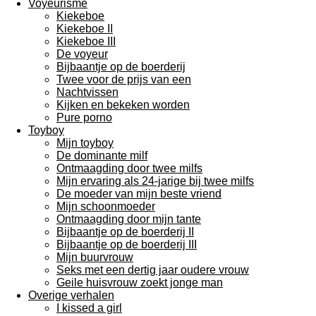
Voyeurisme
Kiekeboe
Kiekeboe II
Kiekeboe III
De voyeur
Bijbaantje op de boerderij
Twee voor de prijs van een
Nachtvissen
Kijken en bekeken worden
Pure porno
Toyboy
Mijn toyboy
De dominante milf
Ontmaagding door twee milfs
Mijn ervaring als 24-jarige bij twee milfs
De moeder van mijn beste vriend
Mijn schoonmoeder
Ontmaagding door mijn tante
Bijbaantje op de boerderij II
Bijbaantje op de boerderij III
Mijn buurvrouw
Seks met een dertig jaar oudere vrouw
Geile huisvrouw zoekt jonge man
Overige verhalen
I kissed a girl