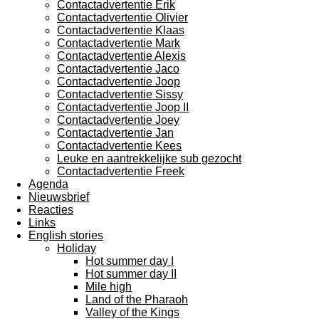
Contactadvertentie Erik
Contactadvertentie Olivier
Contactadvertentie Klaas
Contactadvertentie Mark
Contactadvertentie Alexis
Contactadvertentie Jaco
Contactadvertentie Joop
Contactadvertentie Sissy
Contactadvertentie Joop II
Contactadvertentie Joey
Contactadvertentie Jan
Contactadvertentie Kees
Leuke en aantrekkelijke sub gezocht
Contactadvertentie Freek
Agenda
Nieuwsbrief
Reacties
Links
English stories
Holiday
Hot summer day I
Hot summer day II
Mile high
Land of the Pharaoh
Valley of the Kings