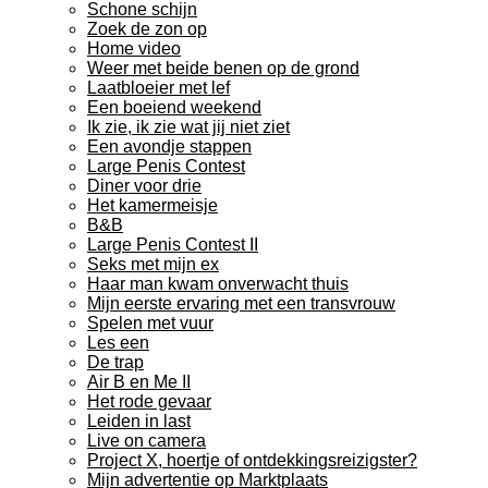
Schone schijn
Zoek de zon op
Home video
Weer met beide benen op de grond
Laatbloeier met lef
Een boeiend weekend
Ik zie, ik zie wat jij niet ziet
Een avondje stappen
Large Penis Contest
Diner voor drie
Het kamermeisje
B&B
Large Penis Contest II
Seks met mijn ex
Haar man kwam onverwacht thuis
Mijn eerste ervaring met een transvrouw
Spelen met vuur
Les een
De trap
Air B en Me II
Het rode gevaar
Leiden in last
Live on camera
Project X, hoertje of ontdekkingsreizigster?
Mijn advertentie op Marktplaats