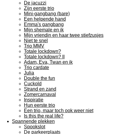
De jacuzzi
Zijn eerste trio
Mini-gangbang (bare)
Een helpende hand
Emma's gangbang
Mijn shemale en ik
Mijn vriendin en haar twee stiefzusjes
Niet te snel
Trio MMV
Totale lockdown?
Totale lockdown? II
Adam, Eva, Twan en ik
Trio cardate
Julia
Double the fun
Cuckold
Strand en zand
Zomercarnaval
Inspiratie
Hun eerste trio
Een trio, maar toch ook weer niet
Is this the real life?
Spannende plekken
Spookslot
De parkeerplaats