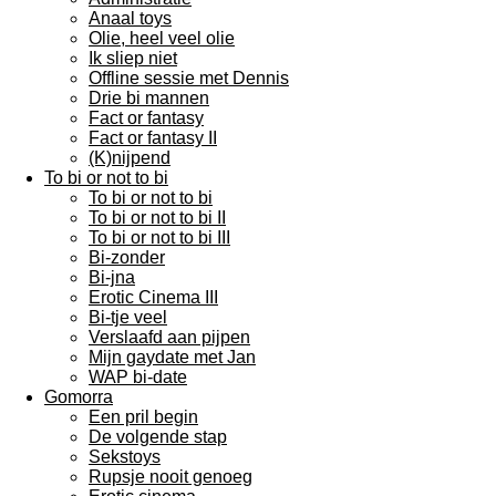
Anaal toys
Olie, heel veel olie
Ik sliep niet
Offline sessie met Dennis
Drie bi mannen
Fact or fantasy
Fact or fantasy II
(K)nijpend
To bi or not to bi
To bi or not to bi
To bi or not to bi II
To bi or not to bi III
Bi-zonder
Bi-jna
Erotic Cinema III
Bi-tje veel
Verslaafd aan pijpen
Mijn gaydate met Jan
WAP bi-date
Gomorra
Een pril begin
De volgende stap
Sekstoys
Rupsje nooit genoeg