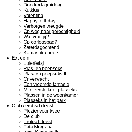
Donderdagmiddag
Kutklus
Valentina
Happy birthday
Verborgen vreugde
Op weg naar gerechtigheid
Wat vind jij?
Op oorlogspad?
Zaterdagochtend
Kamasutra beurs
Extreem
Luierfetisj
Plas- en poepseks
Plas- en poepseks II
Onverwacht
Een vreemde fantasie
Mijn eerste keer plasseks
Plassen in de woonkamer
Plasseks in het park
Club / erotisch feest
Plezier voor twee
De club
Erotisch feest
Fata Morgana