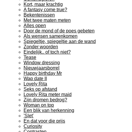
Kort, maar krachtig
A fantasy come true?
Bekentenissen
Met twee maten meten
Alles open
Door de mond of de poes gebeten
Als wensen samenkomen
Spiegeltje, spiegeltje aan de wand
Zonder woorden
Eindelijk.. of toch niet?
Tease
Window dressing
Nieuwjaarsborrel
Happy birthday Mr
Wap date II
Lovely Rita
Seks op afstand
Lovely Rita meter maid
Zijn dromen bedrog?
Woman on top
Een blik van herkenning
'Slet'
En dat voor die prijs
Curiosity
Contrasten