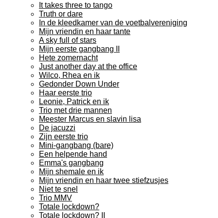
It takes three to tango
Truth or dare
In de kleedkamer van de voetbalvereniging
Mijn vriendin en haar tante
A sky full of stars
Mijn eerste gangbang II
Hete zomernacht
Just another day at the office
Wilco, Rhea en ik
Gedonder Down Under
Haar eerste trio
Leonie, Patrick en ik
Trio met drie mannen
Meester Marcus en slavin lisa
De jacuzzi
Zijn eerste trio
Mini-gangbang (bare)
Een helpende hand
Emma's gangbang
Mijn shemale en ik
Mijn vriendin en haar twee stiefzusjes
Niet te snel
Trio MMV
Totale lockdown?
Totale lockdown? II