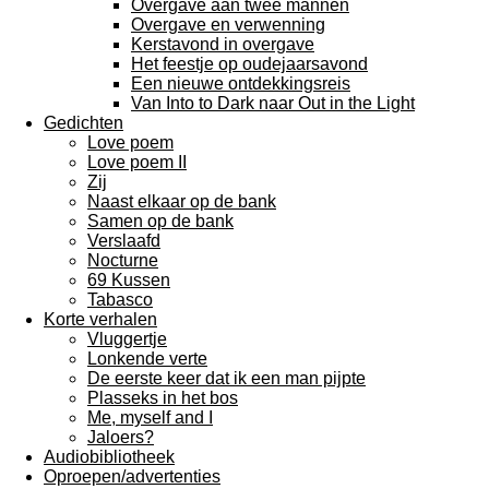
Overgave aan twee mannen
Overgave en verwenning
Kerstavond in overgave
Het feestje op oudejaarsavond
Een nieuwe ontdekkingsreis
Van Into to Dark naar Out in the Light
Gedichten
Love poem
Love poem II
Zij
Naast elkaar op de bank
Samen op de bank
Verslaafd
Nocturne
69 Kussen
Tabasco
Korte verhalen
Vluggertje
Lonkende verte
De eerste keer dat ik een man pijpte
Plasseks in het bos
Me, myself and I
Jaloers?
Audiobibliotheek
Oproepen/advertenties