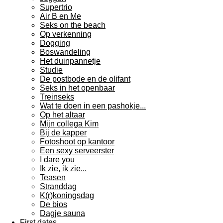
Supertrio
Air B en Me
Seks on the beach
Op verkenning
Dogging
Boswandeling
Het duinpannetje
Studie
De postbode en de olifant
Seks in het openbaar
Treinseks
Wat te doen in een pashokje...
Op het altaar
Mijn collega Kim
Bij de kapper
Fotoshoot op kantoor
Een sexy serveerster
I dare you
Ik zie, ik zie...
Teasen
Stranddag
K(r)koningsdag
De bios
Dagje sauna
First dates