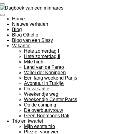
Ga
direct
naar
Home
de
Nieuwe verhalen
hoofdinhoud
Blog
Blog Othello
Blog van een Sissy
Vakantie
Hete zomerdag I
Hete zomerdag II
Mile high
Land van de Farao
Vallei der Koningen
Een lang weekend Parijs
Avontuur in Turkije
Op vakantie
Weekendje weg
Weekendje Center Parcs
Op de camping
De overbuurvrouw
Geen Boemboes Bali
Trio en kwartet
Mijn eerste trio
Plezier voor vier