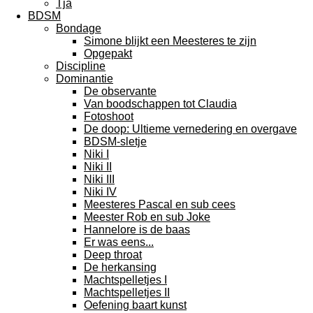
Tja
BDSM
Bondage
Simone blijkt een Meesteres te zijn
Opgepakt
Discipline
Dominantie
De observante
Van boodschappen tot Claudia
Fotoshoot
De doop: Ultieme vernedering en overgave
BDSM-sletje
Niki I
Niki II
Niki III
Niki IV
Meesteres Pascal en sub cees
Meester Rob en sub Joke
Hannelore is de baas
Er was eens...
Deep throat
De herkansing
Machtspelletjes I
Machtspelletjes II
Oefening baart kunst