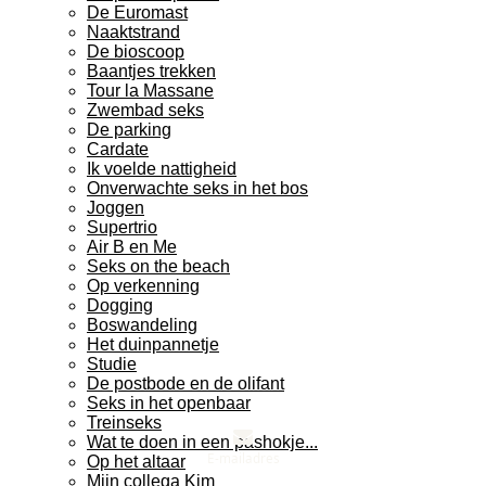
De Euromast
Naaktstrand
De bioscoop
Baantjes trekken
Tour la Massane
Zwembad seks
De parking
Cardate
Ik voelde nattigheid
Onverwachte seks in het bos
Joggen
Supertrio
Air B en Me
Seks on the beach
Op verkenning
Dogging
Boswandeling
Het duinpannetje
Studie
De postbode en de olifant
Seks in het openbaar
Treinseks
Wat te doen in een pashokje...
E-mailadres
Op het altaar
Mijn collega Kim