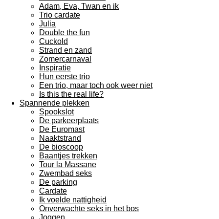
Adam, Eva, Twan en ik
Trio cardate
Julia
Double the fun
Cuckold
Strand en zand
Zomercarnaval
Inspiratie
Hun eerste trio
Een trio, maar toch ook weer niet
Is this the real life?
Spannende plekken
Spookslot
De parkeerplaats
De Euromast
Naaktstrand
De bioscoop
Baantjes trekken
Tour la Massane
Zwembad seks
De parking
Cardate
Ik voelde nattigheid
Onverwachte seks in het bos
Joggen