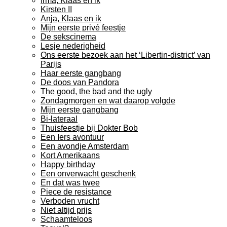
Irma, Klaas en ik
Kirsten II
Anja, Klaas en ik
Mijn eerste privé feestje
De sekscinema
Lesje nederigheid
Ons eerste bezoek aan het ‘Libertin-district’ van
Parijs
Haar eerste gangbang
De doos van Pandora
The good, the bad and the ugly
Zondagmorgen en wat daarop volgde
Mijn eerste gangbang
Bi-lateraal
Thuisfeestje bij Dokter Bob
Een Iers avontuur
Een avondje Amsterdam
Kort Amerikaans
Happy birthday
Een onverwacht geschenk
En dat was twee
Piece de resistance
Verboden vrucht
Niet altijd prijs
Schaamteloos