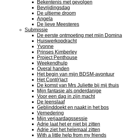
Bekentenis met gevolgen
Bevrijdingsdag
De ultieme droom
Angela
De lieve Meesteres
Submissie
De eerste ontmoeting met mijn Domina
Huiswerkopdracht
Yvonne
Prinses Kimberley
Project Penthouse
Weekendhulp
Overal handen
Het begin van mijn BDSM-avontuur
Het Cont(r)act
De komst van Mrs Juliette bij mij thuis
Mijn fantasie als onderdanige
Voor een dag in zijn macht
De leenslaaf
Geblinddoekt en naakt in het bos
Vernedering
Mijn verjaardagssessie
Adrie laat het er niet bij zitten
Adrie ziet het helemaal zitten
With a little help from my friends