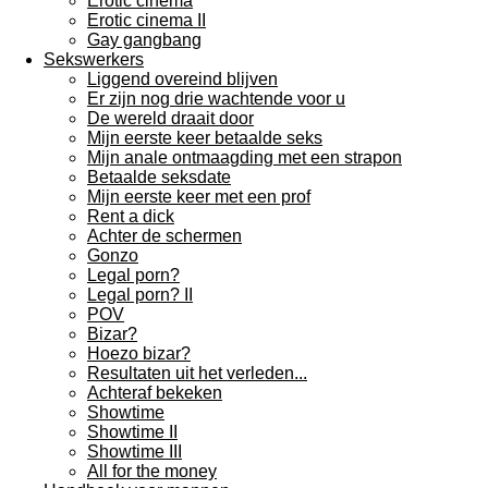
Erotic cinema
Erotic cinema II
Gay gangbang
Sekswerkers
Liggend overeind blijven
Er zijn nog drie wachtende voor u
De wereld draait door
Mijn eerste keer betaalde seks
Mijn anale ontmaagding met een strapon
Betaalde seksdate
Mijn eerste keer met een prof
Rent a dick
Achter de schermen
Gonzo
Legal porn?
Legal porn? II
POV
Bizar?
Hoezo bizar?
Resultaten uit het verleden...
Achteraf bekeken
Showtime
Showtime II
Showtime III
All for the money