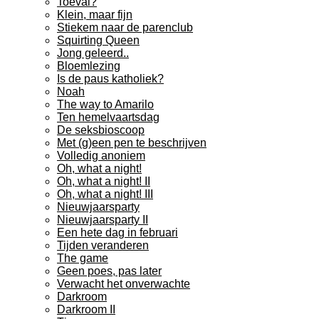
Toeval?
Klein, maar fijn
Stiekem naar de parenclub
Squirting Queen
Jong geleerd..
Bloemlezing
Is de paus katholiek?
Noah
The way to Amarilo
Ten hemelvaartsdag
De seksbioscoop
Met (g)een pen te beschrijven
Volledig anoniem
Oh, what a night!
Oh, what a night! II
Oh, what a night! III
Nieuwjaarsparty
Nieuwjaarsparty II
Een hete dag in februari
Tijden veranderen
The game
Geen poes, pas later
Verwacht het onverwachte
Darkroom
Darkroom II