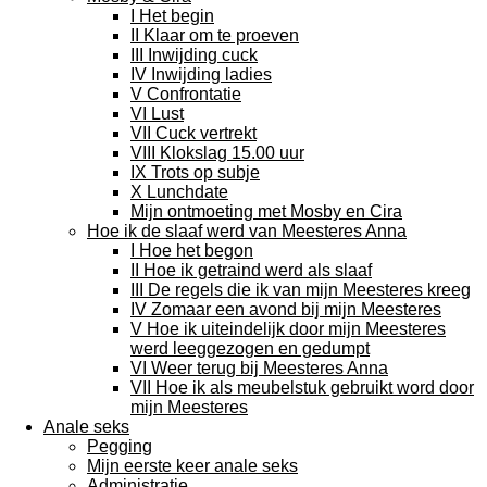
I Het begin
II Klaar om te proeven
III Inwijding cuck
IV Inwijding ladies
V Confrontatie
VI Lust
VII Cuck vertrekt
VIII Klokslag 15.00 uur
IX Trots op subje
X Lunchdate
Mijn ontmoeting met Mosby en Cira
Hoe ik de slaaf werd van Meesteres Anna
I Hoe het begon
II Hoe ik getraind werd als slaaf
III De regels die ik van mijn Meesteres kreeg
IV Zomaar een avond bij mijn Meesteres
V Hoe ik uiteindelijk door mijn Meesteres
werd leeggezogen en gedumpt
VI Weer terug bij Meesteres Anna
VII Hoe ik als meubelstuk gebruikt word door
mijn Meesteres
Anale seks
Pegging
Mijn eerste keer anale seks
Administratie