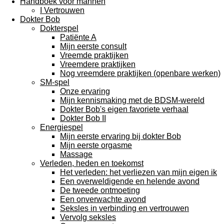
Handboek voor mannen
I Vertrouwen
Dokter Bob
Dokterspel
Patiënte A
Mijn eerste consult
Vreemde praktijken
Vreemdere praktijken
Nog vreemdere praktijken (openbare werken)
SM-spel
Onze ervaring
Mijn kennismaking met de BDSM-wereld
Dokter Bob's eigen favoriete verhaal
Dokter Bob II
Energiespel
Mijn eerste ervaring bij dokter Bob
Mijn eerste orgasme
Massage
Verleden, heden en toekomst
Het verleden: het verliezen van mijn eigen ik
Een overweldigende en helende avond
De tweede ontmoeting
Een onverwachte avond
Seksles in verbinding en vertrouwen
Vervolg seksles