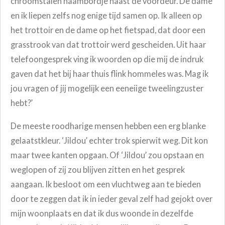
chroomstalen naambordje naast de voordeur. De dame
en ik liepen zelfs nog enige tijd samen op. Ik alleen op
het trottoir en de dame op het fietspad, dat door een
grasstrook van dat trottoir werd gescheiden. Uit haar
telefoongesprek ving ik woorden op die mij de indruk
gaven dat het bij haar thuis flink hommeles was. Mag ik
jou vragen of jij mogelijk een eeneiige tweelingzuster
hebt?’
De meeste roodharige mensen hebben een erg blanke
gelaatstkleur. ‘Jildou’ echter trok spierwit weg. Dit kon
maar twee kanten opgaan. Of ‘Jildou’ zou opstaan en
weglopen of zij zou blijven zitten en het gesprek
aangaan. Ik besloot om een vluchtweg aan te bieden
door te zeggen dat ik in ieder geval zelf had gejokt over
mijn woonplaats en dat ik dus woonde in dezelfde