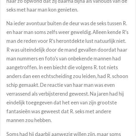
haar zo opwond dat zij daarna bijna als vanouds van de
seks met haar man kon genieten.
Na ieder avontuur buiten de deur was de seks tussen R.
en haar man soms zelfs weer geweldig. Alleen kende R’s
man de reden voor R’s herontdekte lust natuurlijk niet.
R was uiteindelijk door de mand gevallen doordat haar
man nummers en foto’s van onbekende mannen had
aangetroffen. In een biecht die volgens R. tot niets
anders dan een echtscheiding zou leiden, had R. schoon
schip gemaakt. De reactie van haar man was even
verrassend als verbijsterend geweest. Na jaren had hij
eindelijk toegegeven dat het een van zijn grootste
fantasieën was geweest dat R. seks met andere
mannen zou hebben.
Soms had hij daarbij aanwezig willen zijn, maar soms