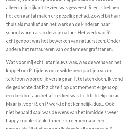
alleen mijn zijkant te zien was geweest. R. en ik hebben
het een aantal malen erg gezellig gehad. Zowel bij haar
thuis als manlief aan het werk en de kinderen naar
school waren als in de vrije natuur. Het werk van R’s
echtgenoot was het bewerken van natuursteen. Onder
andere het restaureren van ondermeer grafstenen.
Wat voor mij echt iets nieuws was, was de wens van het
koppel om R. tijdens onze wilde neukpartijen via de
telefoon woordelijk verslag aan P. te laten doen. Ik vond
de gedachte dat P. zichzelf op dat moment ergens op
een kerkhof aan het aftrekken was toch lichtelijk bizar.
Maar ja, voor R. en P. werkte het kennelijk, dus… Ook
niet bepaald saai was de wens van het inmiddels weer
happy couple dat ik R. mee zou nemen naar een
parenclub. Niet alleen zou ik daar in alle openheid R.