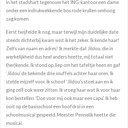
in het stadshart tegenover het ING-kantoor een dame
onder een indrukwekkende bos rode krullen omhoog
zag komen.
Eerst twijfelde ik nog, maar terwijl mijn duidelijke date
steeds dichterbij kwam wist ik het zeker. Ik kende haar!
Zelfs van naam en adres! Ik merkte dat Jildou, die in
werkelijkheid dus heel anders heette, mij totaal niet
(her)kende. Ik stond op, liep om het tafeltje heen en gaf
‘Jildou’ de bekende drie snuffels achter haar oren. Ik
stelde mijzelf voor. Ik schoof ‘Jildou’s stoel aan en ik
ging zelf ook weer zitten. Ik vroeg haar wat ik voor haar
kon bestellen. ‘Doe voor mij ook maar een capu’. Ik heb
ooit op de basisschool een hoofdrol in een
schoolmusical gespeeld. Meester Pennelik heette die
musical.