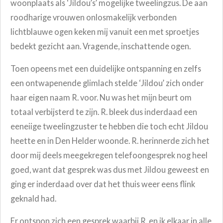
woonplaats als ‘Jildou’s’ mogelijke tweelingzus. De aan
roodharige vrouwen onlosmakelijk verbonden
lichtblauwe ogen keken mij vanuit een met sproetjes
bedekt gezicht aan. Vragende, inschattende ogen.
Toen opeens met een duidelijke ontspanning en zelfs
een ontwapenende glimlach stelde ‘Jildou’ zich onder
haar eigen naam R. voor. Nu was het mijn beurt om
totaal verbijsterd te zijn. R. bleek dus inderdaad een
eeneiige tweelingzuster te hebben die toch echt Jildou
heette en in Den Helder woonde. R. herinnerde zich het
door mij deels meegekregen telefoongesprek nog heel
goed, want dat gesprek was dus met Jildou geweest en
ging er inderdaad over dat het thuis weer eens flink
geknald had.
Er ontspon zich een gesprek waarbij R. en ik elkaar in alle