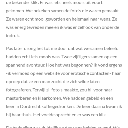
de bekende 'klik'. Er was iets heels moois uit voort
gekomen. We bekeken samen de foto’s die waren gemaakt.
Ze waren echt mooi geworden en helemaal naar wens. Ze
was er erg tevreden mee en ik was er zelf ook van onder de
indruk.
Pas later drong het tot me door dat wat we samen beleefd
hadden echt iets moois was. Twee vijftigers samen op een
spannend avontuur. Hoe het was begonnen? Ik vond ergens
-ik vermoed op een website voor erotische contacten- haar
oproep dat ze een man zocht die zich wilde laten
fotograferen. Terwijl zij foto's maakte, zou hij voor haar
masturberen en klaarkomen. We hadden gebeld en een
keer in Dordrecht koffiegedronken. De keer daarna kwam ik
bij haar thuis. Het voelde oprecht en er was een klik.
De bedoeling was duidelijk en door ons beiden erkend. We