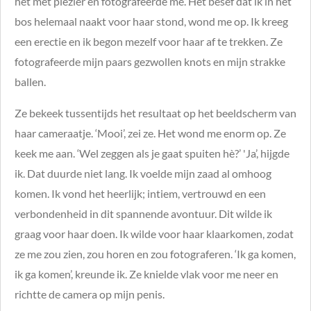
het met plezier en fotografeerde me. Het besef dat ik in het
bos helemaal naakt voor haar stond, wond me op. Ik kreeg
een erectie en ik begon mezelf voor haar af te trekken. Ze
fotografeerde mijn paars gezwollen knots en mijn strakke
ballen.
Ze bekeek tussentijds het resultaat op het beeldscherm van
haar cameraatje. ‘Mooi’, zei ze. Het wond me enorm op. Ze
keek me aan. ‘Wel zeggen als je gaat spuiten hè?’ 'Ja’, hijgde
ik. Dat duurde niet lang. Ik voelde mijn zaad al omhoog
komen. Ik vond het heerlijk; intiem, vertrouwd en een
verbondenheid in dit spannende avontuur. Dit wilde ik
graag voor haar doen. Ik wilde voor haar klaarkomen, zodat
ze me zou zien, zou horen en zou fotograferen. ‘Ik ga komen,
ik ga komen’, kreunde ik. Ze knielde vlak voor me neer en
richtte de camera op mijn penis.