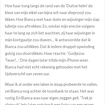
Hoe haar tong langs de rand van de ‘Duitse helm’ de
kleur van mijn eikel van bijna wit naar dieprood zou
likken. Hoe Bianca met haar duim en wijsvinger mijn slap
lulletje zou aftrekken. En, omdat mijn erectie volgens
haar te lang op zich liet wachten, zij haar wijsvinger in
mijn kontgaatje zou duwen… Ik antwoordde dat ik
Bianca zou uitlikken. Dat ik iedere druppel opwinding
gulzig zou doorslikken. Haar reactie: ‘Godjezus
Twan!…’ Drie dagen later trilde mijn iPhone weer.
Bianca had niet echt rekening gehouden met het
tijdsverschil van zeven uur.
Waar ik al onder een laken in slaap probeerde te vallen,
zei Bianca nog achter de toonbank te staan. Het was
rustig. En Bianca was naar eigen zeggen geil. ‘Trek je
slipje uit.’
Iets later ontving ik een foto van een groen