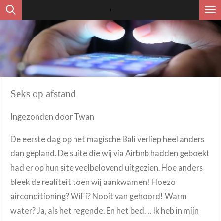
Ga
direct
naar
de
hoofdinhoud
Seks op afstand
Ingezonden door Twan
De eerste dag op het magische Bali verliep heel anders
dan gepland. De suite die wij via Airbnb hadden geboekt
had er op hun site veelbelovend uitgezien. Hoe anders
bleek de realiteit toen wij aankwamen! Hoezo
airconditioning? WiFi? Nooit van gehoord! Warm
water? Ja, als het regende. En het bed…. Ik heb in mijn