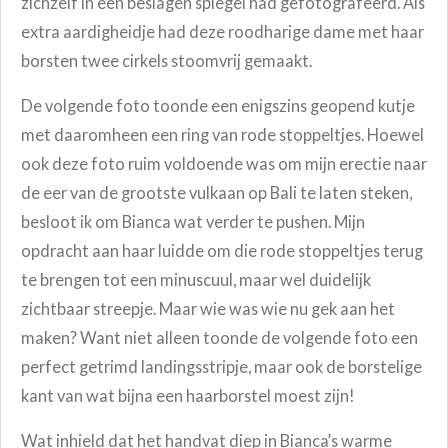
zichzelf in een beslagen spiegel had gefotografeerd. Als
extra aardigheidje had deze roodharige dame met haar
borsten twee cirkels stoomvrij gemaakt.
De volgende foto toonde een enigszins geopend kutje
met daaromheen een ring van rode stoppeltjes. Hoewel
ook deze foto ruim voldoende was om mijn erectie naar
de eer van de grootste vulkaan op Bali te laten steken,
besloot ik om Bianca wat verder te pushen. Mijn
opdracht aan haar luidde om die rode stoppeltjes terug
te brengen tot een minuscuul, maar wel duidelijk
zichtbaar streepje. Maar wie was wie nu gek aan het
maken? Want niet alleen toonde de volgende foto een
perfect getrimd landingsstripje, maar ook de borstelige
kant van wat bijna een haarborstel moest zijn!
Wat inhield dat het handvat diep in Bianca’s warme