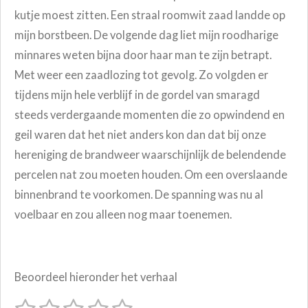
kutje moest zitten. Een straal roomwit zaad landde op
mijn borstbeen. De volgende dag liet mijn roodharige
minnares weten bijna door haar man te zijn betrapt.
Met weer een zaadlozing tot gevolg. Zo volgden er
tijdens mijn hele verblijf in de gordel van smaragd
steeds verdergaande momenten die zo opwindend en
geil waren dat het niet anders kon dan dat bij onze
hereniging de brandweer waarschijnlijk de belendende
percelen nat zou moeten houden. Om een overslaande
binnenbrand te voorkomen. De spanning was nu al
voelbaar en zou alleen nog maar toenemen.
Beoordeel hieronder het verhaal
1
2
3
4
5
S
R