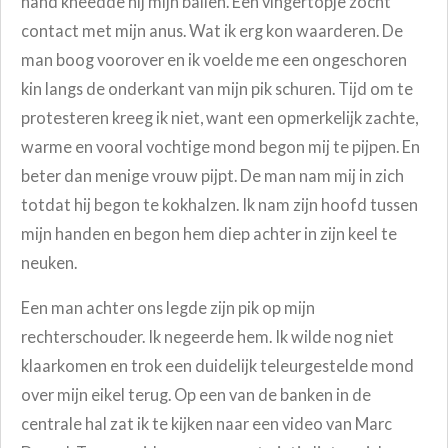
hand kneedde hij mijn ballen. Een vingertopje zocht
contact met mijn anus. Wat ik erg kon waarderen.
De
man boog voorover en ik voelde me een ongeschoren
kin
langs de onderkant van mijn pik schuren. Tijd om te
protesteren kreeg ik niet, want een opmerkelijk zachte,
warme en vooral vochtige mond begon mij te pijpen.
En
beter dan menige vrouw pijpt. De man nam mij in zich
totdat hij begon te kokhalzen.
Ik nam zijn hoofd tussen
mijn handen en begon hem
diep achter in zijn keel te
neuken.
Een man achter ons legde zijn pik op mijn
rechterschouder. Ik negeerde hem.
Ik wilde nog niet
klaarkomen en trok een duidelijk teleurgestelde
mond
over mijn eikel terug.
Op een van de banken in de
centrale hal zat ik te kijken naar een video van Marc