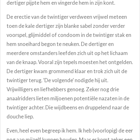
dertiger pijpte hem en vingerde hem in zijn kont.
De erectie van de twintiger verdween vrijwel meteen
toen de kale dertiger zijn blanke sabel zonder verder
voorspel, glijmiddel of condoom in de twintiger stak en
hem snoeihard begon te neuken. De dertiger en
meerdere omstanders leefden zich uit op het lichaam
van de knaap. Vooral zijn tepels moesten het ontgelden.
De dertiger kwam grommend klaar en trok zich uit de
twintiger terug.
‘De volgende’ nodigde hij uit.
Vrijwilligers en liefhebbers genoeg. Zeker nog drie
anaalridders lieten
miljoenen potentiële nazaten in de
twintiger achter. Die wijdbeens en druppelend naar de
douche liep.
Even, heel even begreep ik hem. Ik heb (voorlopig) de eer
nog aan mijzelf kunnen houden.
Maar er komt zeker een