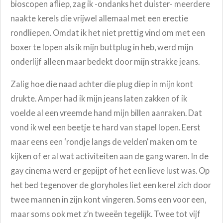
bioscopen afliep, zag ik -ondanks het duister- meerdere
naakte kerels die vrijwel allemaal met een erectie
rondliepen. Omdat ik het niet prettig vind om met een
boxer te lopen als ik mijn buttplug in heb, werd mijn
onderlijf alleen maar bedekt door mijn strakke jeans.
Zalig hoe die naad achter die plug diep in mijn kont
drukte. Amper had ik mijn jeans laten zakken of ik
voelde al een vreemde hand mijn billen aanraken. Dat
vond ik wel een beetje te hard van stapel lopen. Eerst
maar eens een ‘rondje langs de velden’ maken om te
kijken of er al wat activiteiten aan de gang waren. In de
gay cinema werd er gepijpt of het een lieve lust was. Op
het bed tegenover de gloryholes liet een kerel zich door
twee mannen in zijn kont vingeren. Soms een voor een,
maar soms ook met z’n tweeën tegelijk. Twee tot vijf