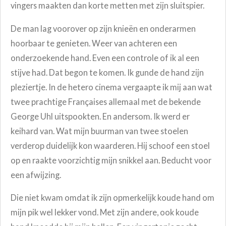
vingers maakten dan korte metten met zijn sluitspier.
De man lag voorover op zijn knieën en onderarmen
hoorbaar te genieten. Weer van achteren een
onderzoekende hand. Even een controle of ik al een
stijve had. Dat begon te komen. Ik gunde de hand zijn
pleziertje.
In de
hetero cinema vergaapte ik mij aan wat
twee prachtige Françaises allemaal met de bekende
George Uhl uitspookten. En andersom. Ik werd er
keihard
van. Wat mijn buurman van twee stoelen
verderop duidelijk kon waarderen. Hij schoof een stoel
op en raakte voorzichtig mijn snikk
el aan. Beducht voor
een afwijzing.
Die niet kwam omdat ik zijn opmerkelijk koude hand om
mijn pik wel lekker vond.
Met zijn andere, ook koude