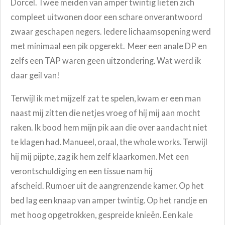
Dorcel. Twee meiden van amper twintig lieten zich
compleet uitwonen door een schare onverantwoord
zwaar geschapen negers. Iedere lichaamsopening werd
met minimaal een pik opgerekt. Meer een anale DP en
zelfs een TAP waren geen uitzondering. Wat werd ik
daar geil van!
Terwijl ik met mijzelf zat te spelen, kwam er een man
naast mij zitten die netjes vroeg of hij mij aan mocht
raken. Ik bood hem mijn pik aan die over aandacht niet
te klagen had. Manueel, oraal, the whole works. Terwijl
hij mij pijpte, zag ik hem zelf klaarkomen. Met een
verontschuldiging en een tissue nam hij
afscheid. Rumoer uit de aangrenzende kamer. Op het
bed lag een knaap van amper twintig. Op het randje en
met hoog opgetrokken, gespreide knieën. Een kale