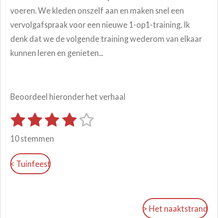
voeren. We kleden onszelf aan en maken snel een
vervolgafspraak voor een nieuwe 1-op1-training. Ik
denk dat we de volgende training wederom van elkaar
kunnen leren en genieten...
Beoordeel hieronder het verhaal
1
2
3
4
5
S
R
t
s
s
s
s
s
a
e
10 stemmen
m
t
t
t
t
t
t
m
i
e
e
e
e
e
e
< Tuinfeest
n
n
r
r
r
r
r
g
r
r
r
r
:
e
e
e
e
> Het naaktstrand
4