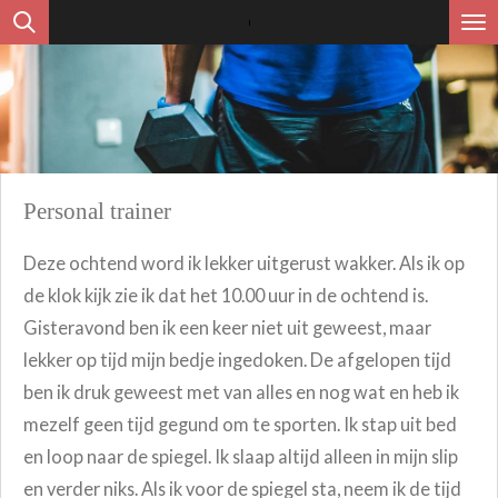
Ga
direct
naar
de
hoofdinhoud
Personal trainer
Deze ochtend word ik lekker uitgerust wakker. Als ik op
de klok kijk zie ik dat het 10.00 uur in de ochtend is.
Gisteravond ben ik een keer niet uit geweest, maar
lekker op tijd mijn bedje ingedoken. De afgelopen tijd
ben ik druk geweest met van alles en nog wat en heb ik
mezelf geen tijd gegund om te sporten. Ik stap uit bed
en loop naar de spiegel. Ik slaap altijd alleen in mijn slip
en verder niks. Als ik voor de spiegel sta, neem ik de tijd