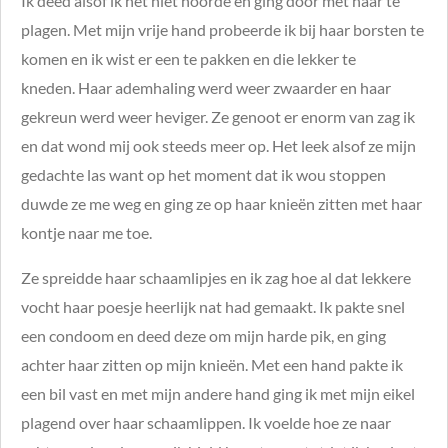
Ik deed alsof ik het niet hoorde en ging door met haar te
plagen. Met mijn vrije hand probeerde ik bij haar borsten te
komen en ik wist er een te pakken en die lekker te
kneden. Haar ademhaling werd weer zwaarder en haar
gekreun werd weer heviger. Ze genoot er enorm van zag ik
en dat wond mij ook steeds meer op. Het leek alsof ze mijn
gedachte las want op het moment dat ik wou stoppen
duwde ze me weg en ging ze op haar knieën zitten met haar
kontje naar me toe.
Ze spreidde haar schaamlipjes en ik zag hoe al dat lekkere
vocht haar poesje heerlijk nat had gemaakt. Ik pakte snel
een condoom en deed deze om mijn harde pik, en ging
achter haar zitten op mijn knieën. Met een hand pakte ik
een bil vast en met mijn andere hand ging ik met mijn eikel
plagend over haar schaamlippen. Ik voelde hoe ze naar