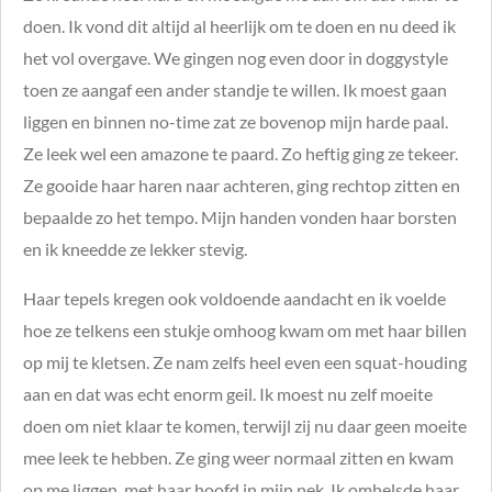
doen. Ik vond dit altijd al heerlijk om te doen en nu deed ik
het vol overgave. We gingen nog even door in doggystyle
toen ze aangaf een ander standje te willen. Ik moest gaan
liggen en binnen no-time zat ze bovenop mijn harde paal.
Ze leek wel een amazone te paard. Zo heftig ging ze tekeer.
Ze gooide haar haren naar achteren, ging rechtop zitten en
bepaalde zo het tempo. Mijn handen vonden haar borsten
en ik kneedde ze lekker stevig.
Haar tepels kregen ook voldoende aandacht en ik voelde
hoe ze telkens een stukje omhoog kwam om met haar billen
op mij te kletsen. Ze nam zelfs heel even een squat-houding
aan en dat was echt enorm geil. Ik moest nu zelf moeite
doen om niet klaar te komen, terwijl zij nu daar geen moeite
mee leek te hebben. Ze ging weer normaal zitten en kwam
op me liggen, met haar hoofd in mijn nek. Ik omhelsde haar