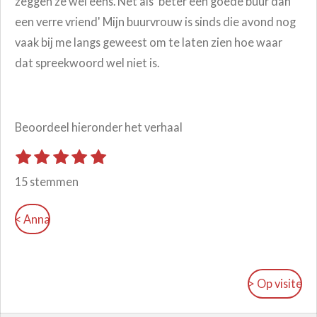
zeggen ze wel eens. Net als 'beter een goede buur dan
een verre vriend' Mijn buurvrouw is sinds die avond nog
vaak bij me langs geweest om te laten zien hoe waar
dat spreekwoord wel niet is.
Beoordeel hieronder het verhaal
1
2
3
4
5
S
R
t
s
s
s
s
s
a
15 stemmen
e
t
t
t
t
t
m
t
e
e
e
e
e
m
< Anna
i
r
r
r
r
r
e
n
r
r
r
r
n
e
e
e
e
g
n
n
n
n
:
> Op visite
4