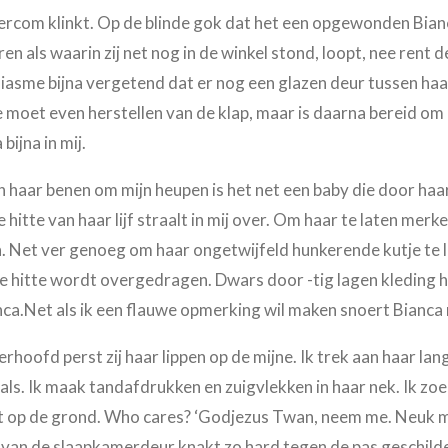
ercom klinkt. Op de blinde gok dat het een opgewonden Bianc
ren als waarin zij net nog in de winkel stond, loopt, nee ren
iasme bijna vergetend dat er nog een glazen deur tussen haar
e moet even herstellen van de klap, maar is daarna bereid om 
bijna in mij.
 haar benen om mijn heupen is het net een baby die door ha
itte van haar lijf straalt in mij over. Om haar te laten merk
en. Net ver genoeg om haar ongetwijfeld hunkerende kutje te l
 hitte wordt overgedragen. Dwars door -tig lagen kleding he
nca.Net als ik een flauwe opmerking wil maken snoert Bianca
hoofd perst zij haar lippen op de mijne. Ik trek aan haar lan
als. Ik maak tandafdrukken en zuigvlekken in haar nek. Ik zoen
ert op de grond. Who cares? ‘Godjezus Twan, neem me. Neuk me 
k van de slaapkamerdeur knakt zo hard tegen de pas geschilde