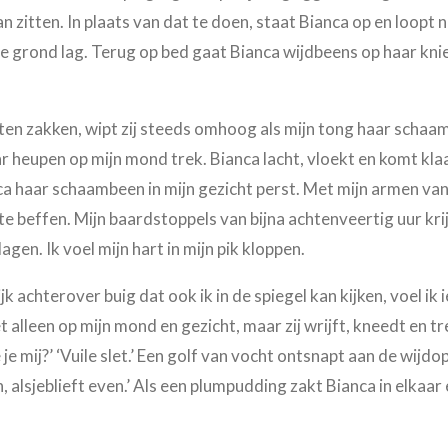
 zitten. In plaats van dat te doen, staat Bianca op en loopt n
de grond lag. Terug op bed gaat Bianca wijdbeens op haar kni
aten zakken, wipt zij steeds omhoog als mijn tong haar schaamlip
aar heupen op mijn mond trek. Bianca lacht, vloekt en komt kla
a haar schaambeen in mijn gezicht perst. Met mijn armen va
te beffen. Mijn baardstoppels van bijna achtenveertig uur kr
gen. Ik voel mijn hart in mijn pik kloppen.
k achterover buig dat ook ik in de spiegel kan kijken, voel ik 
t alleen op mijn mond en gezicht, maar zij wrijft, kneedt en t
e mij?’ ‘Vuile slet.’ Een golf van vocht ontsnapt aan de wijd
alsjeblieft even.’ Als een plumpudding zakt Bianca in elkaar e