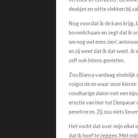
deukjes en witte vlekken bij z
Nog voordat ik de kans krijg, b
bovenlichaam en zegt dat ik on
we nog wel eens zien’, antwoord
en zij weet dat ik dat weet. Ik
zelf ook intens genieten.
Zou Bianca vandaag eindelijk z
volgorde en waar onze kleren t
roodharige dame met een bijna
erectie van hier tot Denpasar 
penetreren. Zij zou niets lieve
Het vocht dat over mijn eikel en
dat ik hoef te zeggen. Met mijn