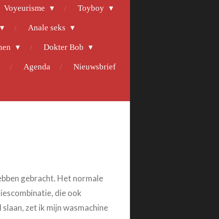
Voyeurisme
Toyboy
Anale seks
nen
Dokter Bob
Agenda
Nieuwsbrief
 hebben gebracht. Het normale
riescombinatie, die ook
 slaan, zet ik mijn wasmachine