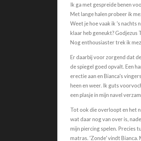
Ik ga met gespreide benen voor d
Met lange halen probeer ik mez
Weet je hoe vaak ik ’s nachts 
klaar heb geneukt? Godjezus T
Nog enthousiaster trek ik meze
Er daarbij voor zorgend dat de 
de spiegel goed opvalt. Een ha
erectie aan en Bianca’s vinger
heen en weer. Ik guts voorvoch
een plasje in mijn navel verzam
Tot ook die overloopt en het na
wat daar nog van over is, nade
mijn piercing spelen. Precies t
matras. ‘Zonde’ vindt Bianca. 