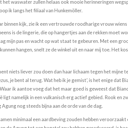
t het waswater zullen helaas ook mooie herinneringen wegspo
op ik langs het filiaal van Hunkemöller.
r binnen kijk, zie ik een vertrouwde roodharige vrouw wiens
Opeens is de lingerie, die op hangertjes aan de rekken moet 
raag mijn pas en wacht op wat staat te gebeuren. Met een gro
 kunnen hangen, snelt ze de winkel uit en naar mij toe. Het k
nt niets liever zou doen dan haar lichaam tegen het mijne te
ezus, je bent al terug. Wat heb ik je gemist’, is het enige dat B
d. Waar ik aantoe voeg dat het maar goed is geweest dat Bian
ligt namelijk in een vulkanisch erg actief gebied. Rook en z
g Agung nog steeds bijna aan de orde van de dag.
j samen minimaal een aardbeving zouden hebben veroorzaakt 
 van de Agung tot een bagatel zou hebben gereduceerd, is haa