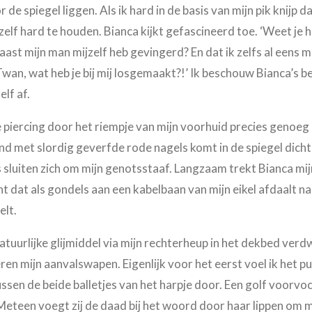
e spiegel liggen. Als ik hard in de basis van mijn pik knijp dan 
elf hard te houden. Bianca kijkt gefascineerd toe. ‘Weet je h
naast mijn man mijzelf heb gevingerd? En dat ik zelfs al eens
wan, wat heb je bij mij losgemaakt?!’ Ik beschouw Bianca’s b
lf af.
piercing door het riempje van mijn voorhuid precies genoeg li
nd met slordig geverfde rode nagels komt in de spiegel dicht
s sluiten zich om mijn genotsstaaf. Langzaam trekt Bianca mij
t dat als gondels aan een kabelbaan van mijn eikel afdaalt naa
elt.
tuurlijke glijmiddel via mijn rechterheup in het dekbed verdw
ren mijn aanvalswapen. Eigenlijk voor het eerst voel ik het p
ussen de beide balletjes van het harpje door. Een golf voorvoc
Meteen voegt zij de daad bij het woord door haar lippen om mi