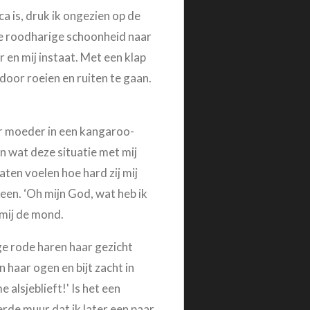
a is, druk ik ongezien op de
t de roodharige schoonheid naar
 en mij instaat. Met een klap
door roeien en ruiten te gaan.
ar moeder in een kangaroo-
en wat deze situatie met mij
aten voelen hoe hard zij mij
en. ‘Oh mijn God, wat heb ik
 mij de mond.
ge rode haren haar gezicht
 haar ogen en bijt zacht in
alsjeblieft!' Is het een
rde muur dat ik later een paar