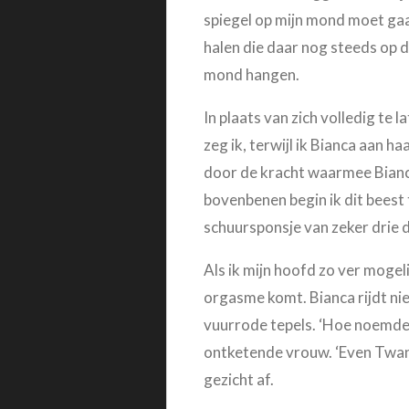
spiegel op mijn mond moet gaan
halen die daar nog steeds op 
mond hangen.
In plaats van zich volledig te l
zeg ik, terwijl ik Bianca aan h
door de kracht waarmee Bianc
bovenbenen begin ik dit beest 
schuursponsje van zeker drie da
Als ik mijn hoofd zo ver mogelij
orgasme komt. Bianca rijdt nie
vuurrode tepels. ‘Hoe noemde j
ontketende vrouw. ‘Even Twan, 
gezicht af.