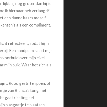
lijkt hij nog groter dan hij is.
oe ik hiernaar heb verlangd?
 met een dunne kaars mezelf
ekentenis als een compliment.
cht reflecteert, zodat hij in
erbij. Een handpalm raakt mijn
n voorhuid over mijn eikel
r mijn buik. Waar het zich als
ijnt. Rood gestifte lippen, of
untje van Bianca’s tong met
ht gaat richting het
jn plasgaatje te plaatsen.