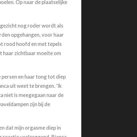
elen. Op naar de plaatselijke
 gezicht nog roder wordt als
worden opgehangen, voor haar
ot rood hoofd en met tepels
ost haar zichtbaar moeite om
 persen en haar tong tot diep
ianca uit weet te brengen. ‘Ik
ca niet is meegegaan naar de
waveldampen zijn bij de
en dat mijn orgasme diep in
r reactie veelzeggend. Bianca