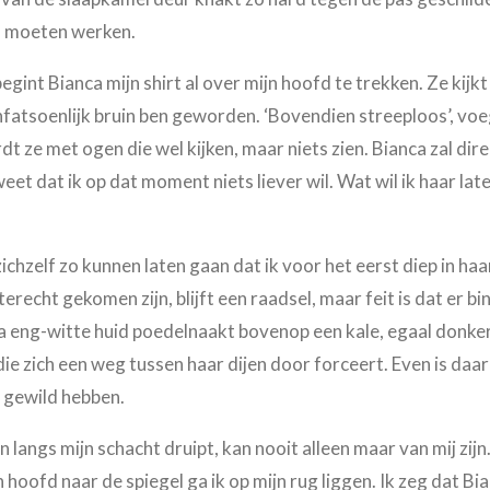
al moeten werken.
egint Bianca mijn shirt al over mijn hoofd te trekken. Ze kijk
fatsoenlijk bruin ben geworden. ‘Bovendien streeploos’, voeg
t ze met ogen die wel kijken, maar niets zien. Bianca zal direc
 weet dat ik op dat moment niets liever wil. Wat wil ik haar lat
ichzelf zo kunnen laten gaan dat ik voor het eerst diep in haa
erecht gekomen zijn, blijft een raadsel, maar feit is dat er 
 eng-witte huid poedelnaakt bovenop een kale, egaal donker
die zich een weg tussen haar dijen door forceert. Even is daa
r gewild hebben.
 langs mijn schacht druipt, kan nooit alleen maar van mij zijn. ‘
 hoofd naar de spiegel ga ik op mijn rug liggen. Ik zeg dat B