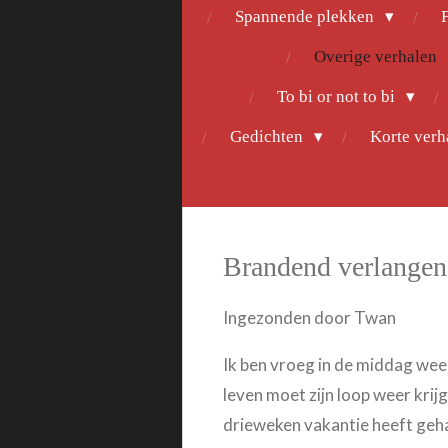
Spannende plekken
F
Overige verhalen
To bi or not to bi
Gedichten
Korte ver
Brandend verlangen
Ingezonden door Twan
Ik ben vroeg in de middag weer
leven moet zijn loop weer krij
drieweken vakantie heeft geha