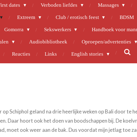
irst dates
Verboden liefdes
Massages
Extreem
Club / erotisch feest
BDSM
Gomorra
Sekswerkers
Handboek voor man
halen
Audiobibliotheek
Oproepen/advertenties
Reacties
Links
English stories
 op Schiphol geland na drie heerlijke weken op Bali door te
gen. Daar hoort ook het doen van boodschappen bij. De koelv
d, moet ook weer aan de bak. Dus voordat mijn jetlag toe zal