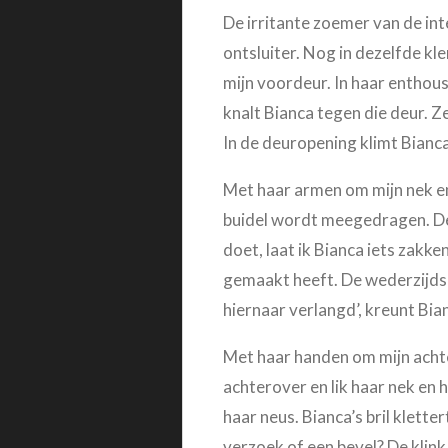
De irritante zoemer van de int
ontsluiter. Nog in dezelfde kle
mijn voordeur. In haar enthous
knalt Bianca tegen die deur. Z
In de deuropening klimt Bianca 
Met haar armen om mijn nek en
buidel wordt meegedragen. De h
doet, laat ik Bianca iets zakk
gemaakt heeft. De wederzijdse
hiernaar verlangd’, kreunt Bia
Met haar handen om mijn achter
achterover en lik haar nek en h
haar neus. Bianca’s bril klett
verzoek of een bevel? De klin