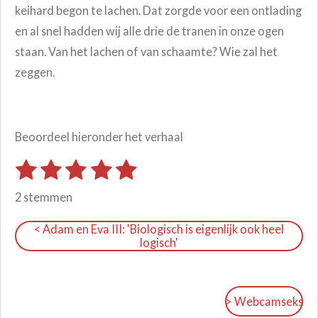
keihard begon te lachen. Dat zorgde voor een ontlading
en al snel hadden wij alle drie de tranen in onze ogen
staan. Van het lachen of van schaamte? Wie zal het
zeggen.
Beoordeel hieronder het verhaal
1
2
3
4
5
S
R
t
s
s
s
s
s
a
e
2 stemmen
m
t
t
t
t
t
t
m
< Adam en Eva III: 'Biologisch is eigenlijk ook heel
i
e
e
e
e
e
e
logisch'
n
n
r
r
r
r
r
g
r
r
r
r
:
e
e
e
e
> Webcamseks
5