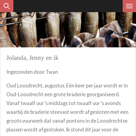
Ga
direct
naar
de
hoofdinhoud
Jolanda, Jenny en ik
Ingezonden door Twan
Oud Loosdrecht, augustus. Eén keer per jaar wordt er in
Oud-Loosdrecht een grote braderie georganiseerd.
Vanaf twaalf uur ’s middags tot twaalf uur ’s avonds
waarbij de braderie steevast wordt afgesloten met een
groots vuurwerk dat vanaf pontons in de Loosdrechtse
plassen wordt afgestoken. Ik stond dit jaar voor de