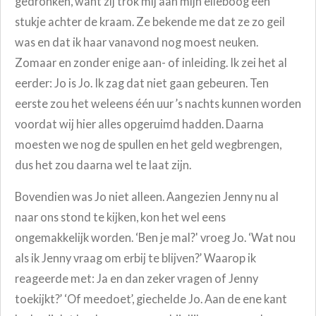
gedronken, want zij trok mij aan mijn elleboog een
stukje achter de kraam. Ze bekende me dat ze zo geil
was en dat ik haar vanavond nog moest neuken.
Zomaar en zonder enige aan- of inleiding. Ik zei het al
eerder: Jo is Jo. Ik zag dat niet gaan gebeuren. Ten
eerste zou het weleens één uur ’s nachts kunnen worden
voordat wij hier alles opgeruimd hadden. Daarna
moesten we nog de spullen en het geld wegbrengen,
dus het zou daarna wel te laat zijn.
Bovendien was Jo niet alleen. Aangezien Jenny nu al
naar ons stond te kijken, kon het wel eens
ongemakkelijk worden. ‘Ben je mal?' vroeg Jo. ‘Wat nou
als ik Jenny vraag om erbij te blijven?’ Waarop ik
reageerde met: Ja en dan zeker vragen of Jenny
toekijkt?’ ‘Of meedoet’, giechelde Jo. Aan de ene kant