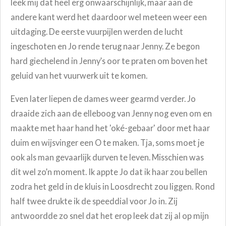
leek mij dat heel erg onwaarschijnlijk, maar aan de
andere kant werd het daardoor wel meteen weer een
uitdaging. De eerste vuurpijlen werden de lucht
ingeschoten en Jo rende terug naar Jenny. Ze begon
hard giechelend in Jenny’s oor te praten om boven het
geluid van het vuurwerk uit te komen.
Even later liepen de dames weer gearmd verder. Jo
draaide zich aan de elleboog van Jenny nog even om en
maakte met haar hand het 'oké-gebaar' door met haar
duim en wijsvinger een O te maken. Tja, soms moet je
ook als man gevaarlijk durven te leven. Misschien was
dit wel zo’n moment. Ik appte Jo dat ik haar zou bellen
zodra het geld in de kluis in Loosdrecht zou liggen. Rond
half twee drukte ik de speeddial voor Jo in. Zij
antwoordde zo snel dat het erop leek dat zij al op mijn