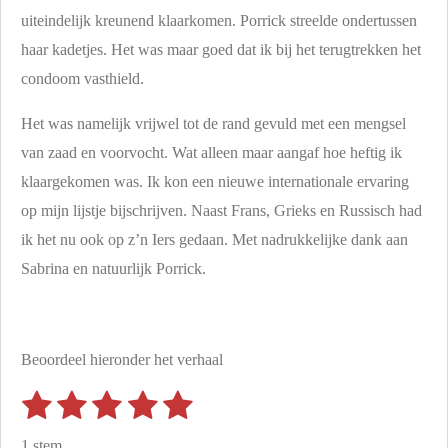
uiteindelijk kreunend klaarkomen. Porrick streelde ondertussen
haar kadetjes. Het was maar goed dat ik bij het terugtrekken het
condoom vasthield.
Het was namelijk vrijwel tot de rand gevuld met een mengsel
van zaad en voorvocht. Wat alleen maar aangaf hoe heftig ik
klaargekomen was. Ik kon een nieuwe internationale ervaring
op mijn lijstje bijschrijven. Naast Frans, Grieks en Russisch had
ik het nu ook op z’n Iers gedaan. Met nadrukkelijke dank aan
Sabrina en natuurlijk Porrick.
Beoordeel hieronder het verhaal
1
2
3
4
5
S
R
t
s
s
s
s
s
a
e
1 stem