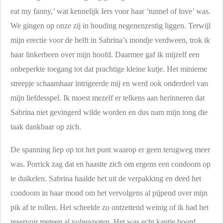
eat my fanny,’ wat kennelijk Iers voor haar ‘tunnel of love’ was.
We gingen op onze zij in houding negenenzestig liggen. Terwijl
mijn erectie voor de helft in Sabrina’s mondje verdween, trok ik
haar linkerbeen over mijn hoofd. Daarmee gaf ik mijzelf een
onbeperkte toegang tot dat prachtige kleine kutje. Het minieme
streepje schaamhaar intrigeerde mij en werd ook onderdeel van
mijn liefdesspel. Ik moest mezelf er telkens aan herinneren dat
Sabrina niet gevingerd wilde worden en dus nam mijn tong die
taak dankbaar op zich.
De spanning liep op tot het punt waarop er geen terugweg meer
was. Porrick zag dat en haastte zich om ergens een condoom op
te duikelen. Sabrina haalde het uit de verpakking en deed het
condoom in haar mond om het vervolgens al pijpend over mijn
pik af te rollen. Het scheelde zo ontzettend weinig of ik had het
reservoir meteen al volgespoten. Het was echt kantje boord.