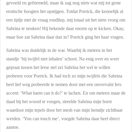
gevoeld en gefriemeld, maar ik zag nog niets wat mij tot grote
erotische hoogten liet opstijgen. Totdat Porrick, die kennelijk al
een tijdje met de vraag rondliep, mij totaal uit het niets vroeg om
Sabrina te neuken! Hij bekende daar enorm op te kicken. Okay,
maar hoe zat Sabrina daar dan in? Porrick ging het haar vragen.
Sabrina was duidelijk in de war. Waarbij ik meteen in het
standje ‘bij twijfel niet inhalen’ schoot. Na enig over en weer
gepraat tussen het Ierse stel zei Sabrina het wel te willen
proberen voor Porrick. Ik had toch zo mijn twijfels die Sabrina
heel lief weg probeerde te nemen door met een onvervalst Iers
accent: ‘What harm can it do?’ te lachen. En om meteen maar de
daad bij het woord te voegen, streelde Sabrina mijn borst
waardoor mijn tepels door het mesh van mijn hemdje zichtbaar
werden. ‘You can touch me’, voegde Sabrina daar heel direct
aantoe.