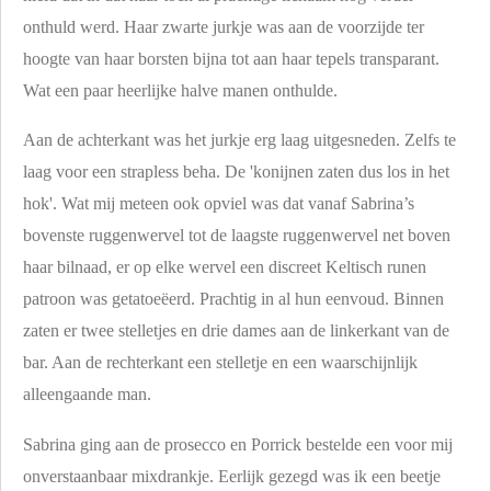
onthuld werd. Haar zwarte jurkje was aan de voorzijde ter
hoogte van haar borsten bijna tot aan haar tepels transparant.
Wat een paar heerlijke halve manen onthulde.
Aan de achterkant was het jurkje erg laag uitgesneden. Zelfs te
laag voor een strapless beha. De 'konijnen zaten dus los in het
hok'. Wat mij meteen ook opviel was dat vanaf Sabrina’s
bovenste ruggenwervel tot de laagste ruggenwervel net boven
haar bilnaad, er op elke wervel een discreet Keltisch runen
patroon was getatoeëerd. Prachtig in al hun eenvoud. Binnen
zaten er twee stelletjes en drie dames aan de linkerkant van de
bar. Aan de rechterkant een stelletje en een waarschijnlijk
alleengaande man.
Sabrina ging aan de prosecco en Porrick bestelde een voor mij
onverstaanbaar mixdrankje. Eerlijk gezegd was ik een beetje