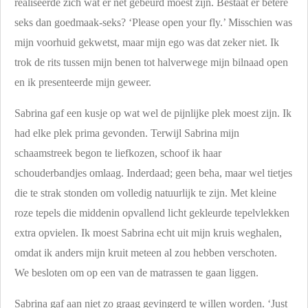
realiseerde zich wat er net gebeurd moest zijn. Bestaat er betere
seks dan goedmaak-seks? ‘Please open your fly.’ Misschien was
mijn voorhuid gekwetst, maar mijn ego was dat zeker niet. Ik
trok de rits tussen mijn benen tot halverwege mijn bilnaad open
en ik presenteerde mijn geweer.
Sabrina gaf een kusje op wat wel de pijnlijke plek moest zijn. Ik
had elke plek prima gevonden. Terwijl Sabrina mijn
schaamstreek begon te liefkozen, schoof ik haar
schouderbandjes omlaag. Inderdaad; geen beha, maar wel tietjes
die te strak stonden om volledig natuurlijk te zijn. Met kleine
roze tepels die middenin opvallend licht gekleurde tepelvlekken
extra opvielen. Ik moest Sabrina echt uit mijn kruis weghalen,
omdat ik anders mijn kruit meteen al zou hebben verschoten.
We besloten om op een van de matrassen te gaan liggen.
Sabrina gaf aan niet zo graag gevingerd te willen worden. ‘Just