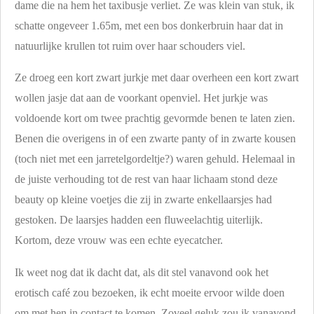
dame die na hem het taxibusje verliet. Ze was klein van stuk, ik
schatte ongeveer 1.65m, met een bos donkerbruin haar dat in
natuurlijke krullen tot ruim over haar schouders viel.
Ze droeg een kort zwart jurkje met daar overheen een kort zwart
wollen jasje dat aan de voorkant openviel. Het jurkje was
voldoende kort om twee prachtig gevormde benen te laten zien.
Benen die overigens in of een zwarte panty of in zwarte kousen
(toch niet met een jarretelgordeltje?) waren gehuld. Helemaal in
de juiste verhouding tot de rest van haar lichaam stond deze
beauty op kleine voetjes die zij in zwarte enkellaarsjes had
gestoken. De laarsjes hadden een fluweelachtig uiterlijk.
Kortom, deze vrouw was een echte eyecatcher.
Ik weet nog dat ik dacht dat, als dit stel vanavond ook het
erotisch café zou bezoeken, ik echt moeite ervoor wilde doen
om met hen in contact te komen. Zoveel geluk zou ik vanavond