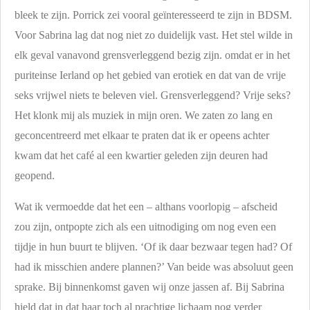
bleek te zijn. Porrick zei vooral geïnteresseerd te zijn in BDSM.
Voor Sabrina lag dat nog niet zo duidelijk vast. Het stel wilde in
elk geval vanavond grensverleggend bezig zijn. omdat er in het
puriteinse Ierland op het gebied van erotiek en dat van de vrije
seks vrijwel niets te beleven viel. Grensverleggend? Vrije seks?
Het klonk mij als muziek in mijn oren. We zaten zo lang en
geconcentreerd met elkaar te praten dat ik er opeens achter
kwam dat het café al een kwartier geleden zijn deuren had
geopend.
Wat ik vermoedde dat het een – althans voorlopig – afscheid
zou zijn, ontpopte zich als een uitnodiging om nog even een
tijdje in hun buurt te blijven. ‘Of ik daar bezwaar tegen had? Of
had ik misschien andere plannen?’ Van beide was absoluut geen
sprake. Bij binnenkomst gaven wij onze jassen af. Bij Sabrina
hield dat in dat haar toch al prachtige lichaam nog verder