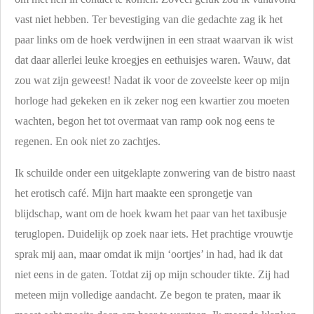
vast niet hebben. Ter bevestiging van die gedachte zag ik het
paar links om de hoek verdwijnen in een straat waarvan ik wist
dat daar allerlei leuke kroegjes en eethuisjes waren. Wauw, dat
zou wat zijn geweest! Nadat ik voor de zoveelste keer op mijn
horloge had gekeken en ik zeker nog een kwartier zou moeten
wachten, begon het tot overmaat van ramp ook nog eens te
regenen. En ook niet zo zachtjes.
Ik schuilde onder een uitgeklapte zonwering van de bistro naast
het erotisch café. Mijn hart maakte een sprongetje van
blijdschap, want om de hoek kwam het paar van het taxibusje
teruglopen. Duidelijk op zoek naar iets. Het prachtige vrouwtje
sprak mij aan, maar omdat ik mijn ‘oortjes’ in had, had ik dat
niet eens in de gaten. Totdat zij op mijn schouder tikte. Zij had
meteen mijn volledige aandacht. Ze begon te praten, maar ik