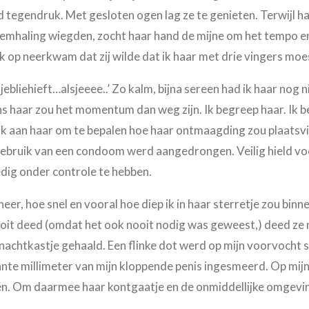
tegendruk. Met gesloten ogen lag ze te genieten. Terwijl ha
haling wiegden, zocht haar hand de mijne om het tempo en 
jk op neerkwam dat zij wilde dat ik haar met drie vingers moe
jebliehieft…alsjeeee..’ Zo kalm, bijna sereen had ik haar nog 
ns haar zou het momentum dan weg zijn. Ik begreep haar. Ik b
t ik aan haar om te bepalen hoe haar ontmaagding zou plaatsvin
ebruik van een condoom werd aangedrongen. Veilig hield voor
edig onder controle te hebben.
er, hoe snel en vooral hoe diep ik in haar sterretje zou binn
oit deed (omdat het ook nooit nodig was geweest,) deed ze 
 nachtkastje gehaald. Een flinke dot werd op mijn voorvocht s
nte millimeter van mijn kloppende penis ingesmeerd. Op mijn 
en. Om daarmee haar kontgaatje en de onmiddellijke omgevin