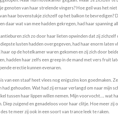
tje genoten van haar strelende vingers? Hoe geil was het ni
 van haar bovenstukje zichzelf op het balkon te bevredigen?
uren daar wat van mee hadden gekregen, had haar spanning a
antieburen zich zo door haar lieten opwinden dat zij zichzelf 
n diepste lusten hadden overgegeven, had haar enorm laten 
bij haar op de hotelkamer waren gekomen en zij zich door bei
en, hadden haar zelfs een greep in de mand met vers fruit la
mpende erectie kunnen evenaren.
is van een staaf heet vlees nog enigszins kon goedmaken.
Ze
en had gehouden. Wat had zij ernaar verlangd om naar mijn sc
ikel tussen haar lippen willen nemen. Mijn voorvocht…. wat h
. Diep zuigend en genadeloos voor haar clitje. Hoe meer zij 
des te meer zij ook in een soort van trance leek te raken.