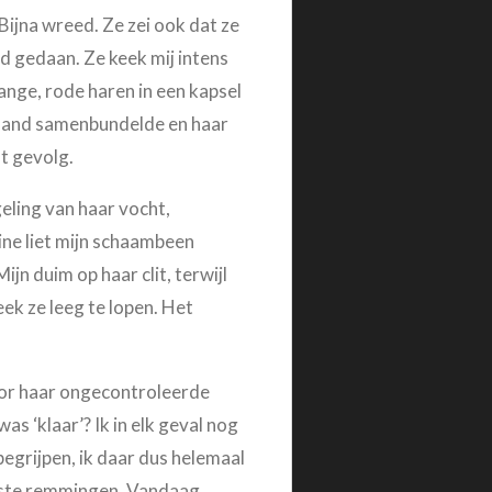
ijna wreed. Ze zei ook dat ze
ad gedaan. Ze keek mij intens
ange, rode haren in een kapsel
n hand samenbundelde en haar
t gevolg.
eling van haar vocht,
ine liet mijn schaambeen
ijn duim op haar clit, terwijl
ek ze leeg te lopen. Het
oor haar ongecontroleerde
as ‘klaar’? Ik in elk geval nog
begrijpen, ik daar dus helemaal
aatste remmingen. Vandaag