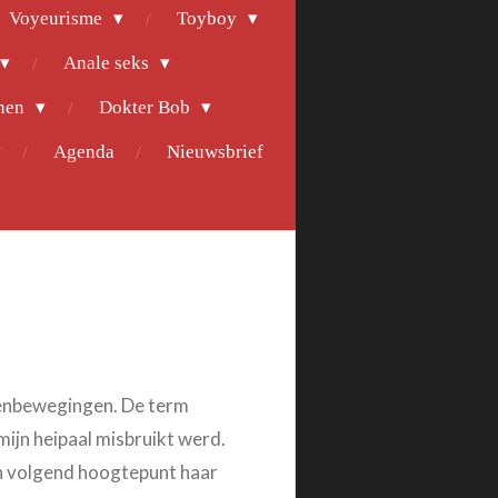
Voyeurisme
Toyboy
Anale seks
nen
Dokter Bob
Agenda
Nieuwsbrief
kkenbewegingen. De term
mijn heipaal misbruikt werd.
een volgend hoogtepunt haar