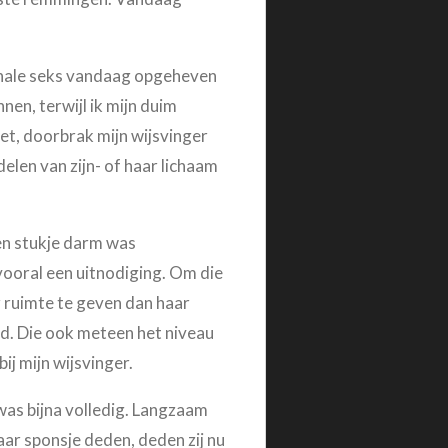
 anale seks vandaag opgeheven
en, terwijl ik mijn duim
liet, doorbrak mijn wijsvinger
len van zijn- of haar lichaam
en stukje darm was
 vooral een uitnodiging. Om die
 ruimte te geven dan haar
eid. Die ook meteen het niveau
ij mijn wijsvinger.
was bijna volledig. Langzaam
aar sponsje deden, deden zij nu