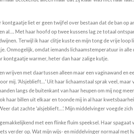
r kontgaatje liet er geen twijfel over bestaan dat de ban op
n al…. Met haar hoofd op twee kussens lag ze totaal ontspann
wijnen. Terwijl ik haar clitje kuste en mijn tong de vrije loop 
je. Onmogelijk, omdat iemands lichaamstemperatuur in alle de
aar kontgaatje warmer, heter dan haar zalige kutje.
len wrijven met daartussen alleen maar een vaginawand en e
oor mij. ‘Alsjeblieft…’ Uit haar lichaamstaal sprak veel, maar
handen langs de buitenkant van haar heupen om mij nog meer
rok haar billen uit elkaar en toonde mij in al haar kwetsbaarh
er dat zachte ‘alsjeblieft…’. Mijn middelvinger voegde zich b
gemakkelijkend met een flinke fluim speeksel. Haar spagaat 
 iets verder op. Wat mijn wijs- en middelvinger normaal met h