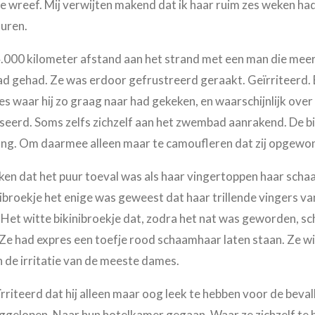
 wreef. Mij verwijten makend dat ik haar ruim zes weken ha
turen.
4.000 kilometer afstand aan het strand met een man die mee
ad gehad. Ze was erdoor gefrustreerd geraakt. Geïrriteerd. 
jes waar hij zo graag naar had gekeken, en waarschijnlijk ove
taseerd. Soms zelfs zichzelf aan het zwembad aanrakend. De 
e lang. Om daarmee alleen maar te camoufleren dat zij opgew
ijken dat het puur toeval was als haar vingertoppen haar sch
inibroekje het enige was geweest dat haar trillende vingers 
Het witte bikinibroekje dat, zodra het nat was geworden, s
. Ze had expres een toefje rood schaamhaar laten staan. Ze w
 de irritatie van de meeste dames.
rriteerd dat hij alleen maar oog leek te hebben voor de beva
gelopen. Naar hun hotelkamer gegaan. Waar ze zichzelf te b