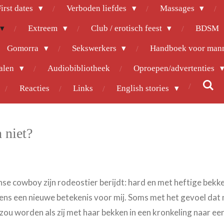
irst dates
Verboden liefdes
Massages
Extreem
Club / erotisch feest
BDSM
Gomorra
Sekswerkers
Handboek voor man
halen
Audiobibliotheek
Oproepen/advertenties
Reacties
Links
English stories
 niet?
nse cowboy zijn rodeostier berijdt: hard en met heftige be
eens een nieuwe betekenis voor mij. Soms met het gevoel dat 
 zou worden als zij met haar bekken in een kronkeling naar 