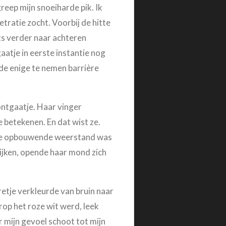
greep mijn snoeiharde pik. Ik
etratie zocht. Voorbij de hitte
ets verder naar achteren
aatje in eerste instantie nog
de enige te nemen barrière
kontgaatje. Haar vinger
 betekenen. En dat wist ze.
Die opbouwende weerstand was
wijken, opende haar mond zich
retje verkleurde van bruin naar
op het roze wit werd, leek
 mijn gevoel schoot tot mijn