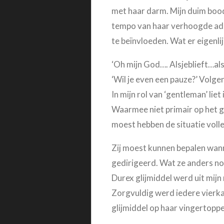
met haar darm. Mijn duim bood 
tempo van haar verhoogde adem
te beïnvloeden. Wat er eigenli
‘Oh mijn God…. Alsjeblieft…als
‘Wil je even een pauze?’ Volge
In mijn rol van ‘gentleman’ lie
Waarmee niet primair op het g
moest hebben de situatie voll
Zij moest kunnen bepalen wanne
gedirigeerd. Wat ze anders no
Durex glijmiddel werd uit mijn
Zorgvuldig werd iedere vierka
glijmiddel op haar vingertopp