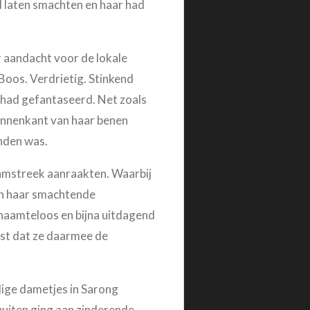
d laten smachten en haar had
r aandacht voor de lokale
Boos. Verdrietig. Stinkend
r had gefantaseerd. Net zoals
binnenkant van haar benen
onden was.
aamstreek aanraakten. Waarbij
van haar smachtende
chaamteloos en bijna uitdagend
ist dat ze daarmee de
llige dametjes in Sarong
uiten ging aan zinderende