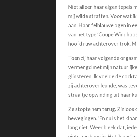
Niet alleen haar eigen tepels
mij wilde straffen. Voor wat i
aan. Haar felblauwe ogen in e
van het type ‘Coupe Windhoos’
hoofd ruw achterover trok. Me
Toen zij haar volgende orgasme
vermengd met mijn natuurlijke 
glinsteren. Ik voelde de cocktai
zij achterover leunde, was te
straaltje opwinding uit haar k
Ze stopte hem terug. Zinloos
bewegingen. ‘En nu is het klaar
lang niet. Weer bleek dat, iede
niets van begrijp. Het ‘klaar’