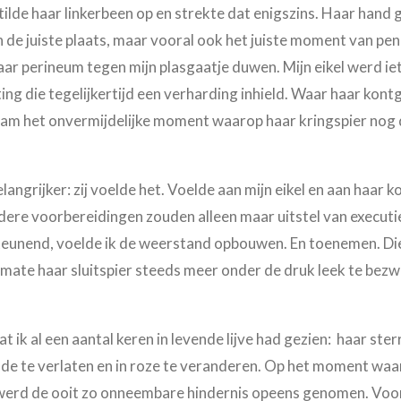
tilde haar linkerbeen op en strekte dat enigszins. Haar hand 
en de juiste plaats, maar vooral ook het juiste moment van pen
haar perineum tegen mijn plasgaatje duwen. Mijn eikel werd i
ing die tegelijkertijd een verharding inhield. Waar haar kontg
wam het onvermijdelijke moment waarop haar kringspier nog 
langrijker: zij voelde het. Voelde aan mijn eikel en aan haar 
dere voorbereidingen zouden alleen maar uitstel van executie
teunend, voelde ik de weerstand opbouwen. En toenemen. 
rmate haar sluitspier steeds meer onder de druk leek te bez
 ik al een aantal keren in levende lijve had gezien:
haar ster
e te verlaten en in roze te veranderen. Op het moment waar
en werd de ooit zo onneembare hindernis opeens genomen.
Voor