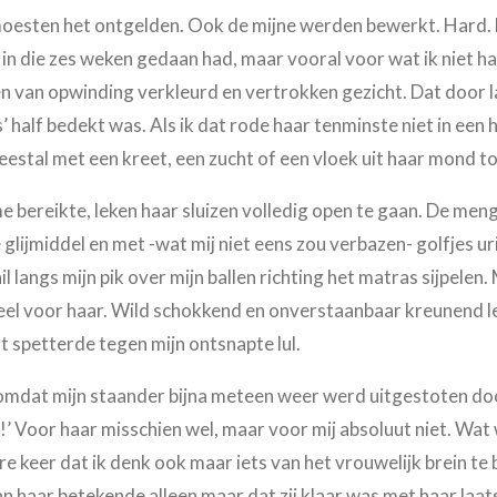
 moesten het ontgelden. Ook de mijne werden bewerkt. Hard. B
k in die zes weken gedaan had, maar vooral voor wat ik niet h
en van opwinding verkleurd en vertrokken gezicht. Dat door l
 half bedekt was. Als ik dat rode haar tenminste niet in ee
estal met een kreet, een zucht of een vloek uit haar mond to
 bereikte, leken haar sluizen volledig open te gaan. De meng
glijmiddel en met -wat mij niet eens zou verbazen- golfjes ur
l langs mijn pik over mijn ballen richting het matras sijpelen. M
veel voor haar. Wild schokkend en onverstaanbaar kreunend le
ut spetterde tegen mijn ontsnapte lul.
 omdat mijn staander bijna meteen weer werd uitgestoten d
!’ Voor haar misschien wel, maar voor mij absoluut niet. Wat w
re keer dat ik denk ook maar iets van het vrouwelijk brein te 
 van haar betekende alleen maar dat zij klaar was met haar l