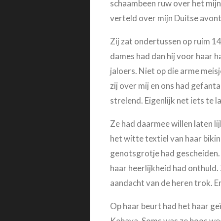
schaambeen ruw over het mijne
verteld over mijn Duitse avon
Zij zat ondertussen op ruim 1
dames had dan hij voor haar h
jaloers. Niet op die arme meis
zij over mij en ons had gefan
strelend. Eigenlijk net iets t
Ze had daarmee willen laten l
het witte textiel van haar bik
genotsgrotje had gescheiden.
haar heerlijkheid had onthuld
aandacht van de heren trok. En
Op haar beurt had het haar geï
Kebaya.
Soms was ze boos weg