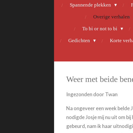
Spannende plekken
F
Overige verhalen
To bi or not to bi
Gedichten
Korte ver
Weer met beide ben
Ingezonden door Twan
Na ongeveer een week belde Jos
nodigde Josje mij nu uit om bij
gebeurd, nam ik haar uitnodigi