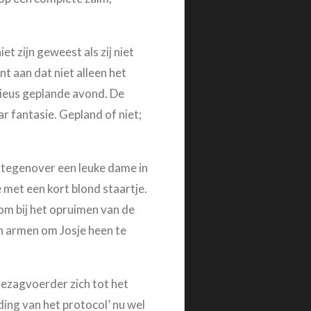
.
t zijn geweest als zij niet
t aan dat niet alleen het
tieus geplande avond. De
r fantasie. Gepland of niet;
ef tegenover een leuke dame in
 met een kort blond staartje.
 om bij het opruimen van de
jn armen om Josje heen te
 gezagvoerder zich tot het
ding van het protocol’ nu wel