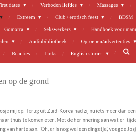
irst dates
Verboden liefdes
Massages
Extreem
Club / erotisch feest
BDSM
Gomorra
Sekswerkers
Handboek voor man
halen
Audiobibliotheek
Oproepen/advertenties
Reacties
Links
English stories
en op de grond
je mij op. Terug uit Zuid-Korea had zij nu iets meer dan een
 haar thuis te komen eten. Met de herinnering aan wat er ‘tijde
ng van harte aan. ‘Oh, er is nog wel een dingetje’, voegde Jos