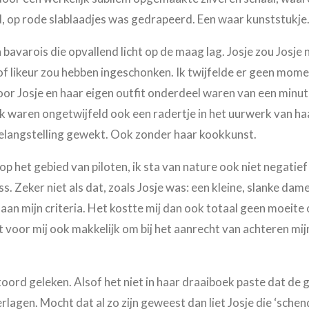
, op rode slablaadjes was gedrapeerd. Een waar kunststukje
avarois die opvallend licht op de maag lag. Josje zou Josje nie
of likeur zou hebben ingeschonken. Ik twijfelde er geen momen
or Josje en haar eigen outfit onderdeel waren van een minu
 waren ongetwijfeld ook een radertje in het uurwerk van haa
 belangstelling gewekt. Ook zonder haar kookkunst.
 op het gebied van piloten, ik sta van nature ook niet negati
. Zeker niet als dat, zoals Josje was: een kleine, slanke dame
n aan mijn criteria. Het kostte mij dan ook totaal geen moeite
t voor mij ook makkelijk om bij het aanrecht van achteren mi
toord geleken. Alsof het niet in haar draaiboek paste dat de
rlagen. Mocht dat al zo zijn geweest dan liet Josje die ‘schen