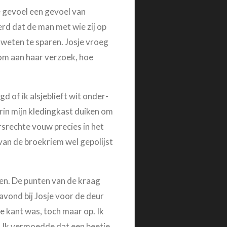
e gevoel een gevoel van
rd dat de man met wie zij op
 weten te sparen. Josje vroeg
 om aan haar verzoek, hoe
d of ik alsjeblieft wit onder-
rin mijn kledingkast duiken om
rsrechte vouw precies in het
an de broekriem wel gepolijst
en. De punten van de kraag
avond bij Josje voor de deur
ne kant was, toch maar op. Ik
. Ik vermoedde dat een beetje