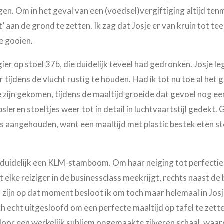
lgen. Om in het geval van een (voedsel)vergiftiging altijd te
’ aan de grond te zetten. Ik zag dat Josje er van kruin tot t
e gooien.
ier op stoel 37b, die duidelijk teveel had gedronken. Josje l
tijdens de vlucht rustig te houden. Had ik tot nu toe al het 
zijn gekomen, tijdens de maaltijd groeide dat gevoel nog een
eren stoeltjes weer tot in detail in luchtvaartstijl gedekt. G
ss aangehouden, want een maaltijd met plastic bestek eten st
duidelijk een KLM-stamboom. Om haar neiging tot perfectie a
at elke reiziger in de businessclass meekrijgt, rechts naast 
 zijn op dat moment besloot ik om toch maar helemaal in Jos
zich echt uitgesloofd om een perfecte maaltijd op tafel te zet
oor een werkelijk subliem opgemaakte zilveren schaal, waar