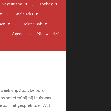
Voyeurisme
Toyboy
Anale seks
nen
Dokter Bob
Agenda
Nieuwsbrief
 week vrij. Zoals beloofd
ns het eten’ bij mij thuis was
je aan het gesprek toe. ‘Wat