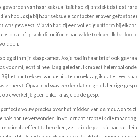
s geworden van haar seksualiteit had zij ontdekt dat dat rar
dien had Josje bij haar seksuele contacten erover gefantasee
 was geweest. Via via had zij een volledig uniform bij elkaar
dens onze afspraak dit uniform aan wilde trekken. Ik besloot
 voldoen.
piegel in mijn slaapkamer. Josje had in haar brief ook gevraag
s voor mij echt al heel lang geleden. Ik moest helemaal onde
 Bij het aantrekken van de pilotenbroek zag ik dat er een kaa
s geperst. Opvallend was verder dat de goudkleurige gesp v
zat ook werkelijk geen enkel krasje op de gesp.
 perfecte vouw precies over het midden van de mouwen te zi
e hals aan te verwonden. In vol ornaat stapte ik die maandag
t maximale effect te bereiken, zette ik de pet, die aan de klei
angebracht. Ik had namelijk mijn zwarte aktetas meegenomen