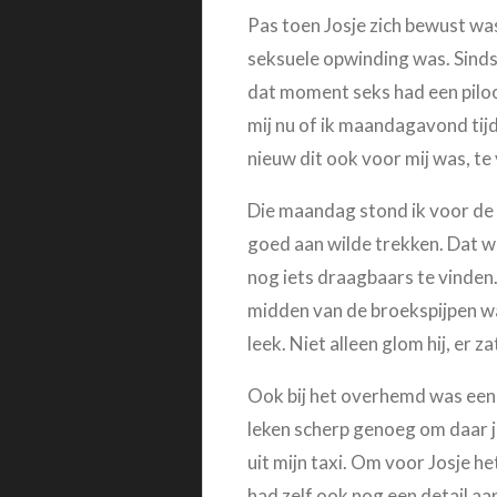
Pas toen Josje zich bewust wa
seksuele opwinding was. Sinds
dat moment seks had een piloot
mij nu of ik maandagavond tij
nieuw dit ook voor mij was, te
Die maandag stond ik voor de s
goed aan wilde trekken. Dat wa
nog iets draagbaars te vinden.
midden van de broekspijpen wa
leek. Niet alleen glom hij, er 
Ook bij het overhemd was een
leken scherp genoeg om daar j
uit mijn taxi. Om voor Josje he
had zelf ook nog een detail a