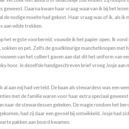
 was geweest. Daarna kwam haar vraag waarvan ik bij het leze
 al de nodige moeite had gekost. Haar vraag was of ik, als i
s aan wilde trekken.
p het ergste voorbereid, vouwde ik het papier open. Ik vond
, sokken en pet. Zelfs de goudkleurige manchetknopen met 
ouwen van het colbert gaven aan dat dit het uniform van ee
kinky hoor. In dezelfde handgeschreven brief vroeg Josje aan m
ok al aan mij had verteld. De baan als stewardess was een wens
ties met de familie waren voor haar extra speciaal geweest a
an naar de stewardessen gekeken. De magie rondom het bero
 gekomen, had zij daar een gevoel bij ontwikkeld. Josje had zic
 zwarte pakken aan boord kwamen.