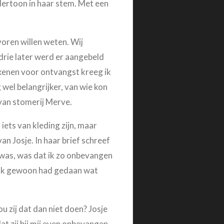
ndertoon in haar stem. Met een
voren willen weten. Wij
drie later werd er aangebeld
ekenen voor ontvangst kreeg ik
 wel belangrijker, van wie kon
 van stomerij Merve.
iets van kleding zijn, maar
n Josje. In haar brief schreef
n was, was dat ik zo onbevangen
ook gewoon had gedaan wat
 zij dat dan niet doen? Josje
dat zij bij mij even onbevangen