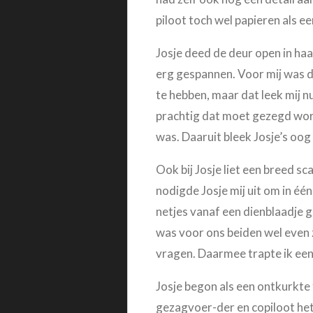
piloot toch wel papieren als e
Josje deed de deur open in haa
erg gespannen. Voor mij was d
te hebben, maar dat leek mij nu
prachtig dat moet gezegd word
was. Daaruit bleek Josje’s oog 
Ook bij Josje liet een breed sc
nodigde Josje mij uit om in éé
netjes vanaf een dienblaadje g
was voor ons beiden wel even z
vragen. Daarmee trapte ik een
Josje begon als een ontkurkte
gezagvoer-der en copiloot het