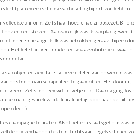
en vluchtplan en een schema van belading bij zich zou hebben.
r volledige uniform. Zelfs haar hoedje had zij opgezet. Bij on
it ook een eerste keer. Aanvankelijk was ik van plan geweest
 niet meer zo belangrijk. Ik was betrokken geraakt bij een dui
en. Het hele huis vertoonde een smaakvol interieur waar dui
voor detail.
ala van objecten zien dat zij al in vele delen van de wereld w
n van de stoelen van schapenleer te gaan zitten. Het door mij 
eserveerd. Zelfs met een wit servetje erbij. Daarna ging Josj
oeken naar gespreksstof. Ik brak het ijs door naar details ove
 open deur in.
 fles champagne te praten. Alsof het een staatsgeheim was, v
zelfde drinken hadden besteld. Luchtvaartregels schenen voo