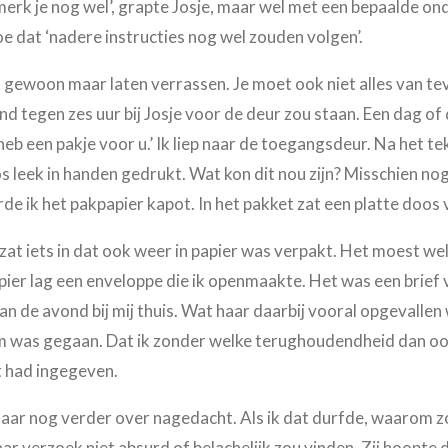
 merk je nog wel’, grapte Josje, maar wel met een bepaalde o
oe dat ‘nadere instructies nog wel zouden volgen’.
 gewoon maar laten verrassen. Je moet ook niet alles van te
 tegen zes uur bij Josje voor de deur zou staan. Een dag of 
eb een pakje voor u.’ Ik liep naar de toegangsdeur. Na het t
s leek in handen gedrukt. Wat kon dit nou zijn? Misschien nog
urde ik het pakpapier kapot. In het pakket zat een platte doos
at iets in dat ook weer in papier was verpakt. Het moest wel 
er lag een enveloppe die ik openmaakte. Het was een brief va
van de avond bij mij thuis. Wat haar daarbij vooral opgevalle
om was gegaan. Dat ik zonder welke terughoudendheid dan 
t had ingegeven.
ar nog verder over nagedacht. Als ik dat durfde, waarom zou
aar verzoek niet absurd of belachelijk zou vinden. Zij hoopte 