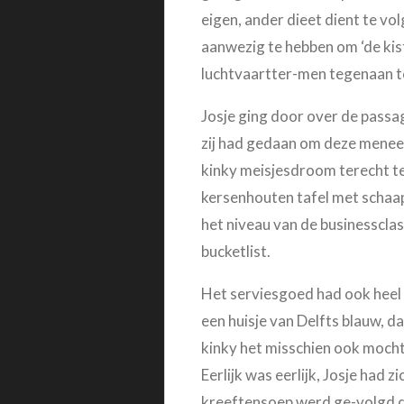
eigen, ander dieet dient te vo
aanwezig te hebben om ‘de kist
luchtvaartter-men tegenaan t
Josje ging door over de passag
zij had gedaan om deze meneer 
kinky meisjesdroom terecht te 
kersenhouten tafel met schaapsl
het niveau van de businesscla
bucketlist.
Het serviesgoed had ook heel 
een huisje van Delfts blauw, d
kinky het misschien ook mocht
Eerlijk was eerlijk, Josje had 
kreeftensoep werd ge-volgd d