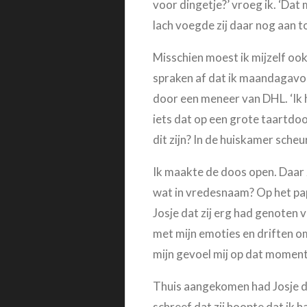
voor dingetje?’ vroeg ik. ‘Dat
lach voegde zij daar nog aan t
Misschien moest ik mijzelf ook
spraken af dat ik maandagavond
door een meneer van DHL. ‘Ik h
iets dat op een grote taartdoo
dit zijn? In de huiskamer sche
Ik maakte de doos open. Daar z
wat in vredesnaam? Op het papi
Josje dat zij erg had genoten 
met mijn emoties en driften 
mijn gevoel mij op dat momen
Thuis aangekomen had Josje da
schreef dat zij hoopte dat ik h