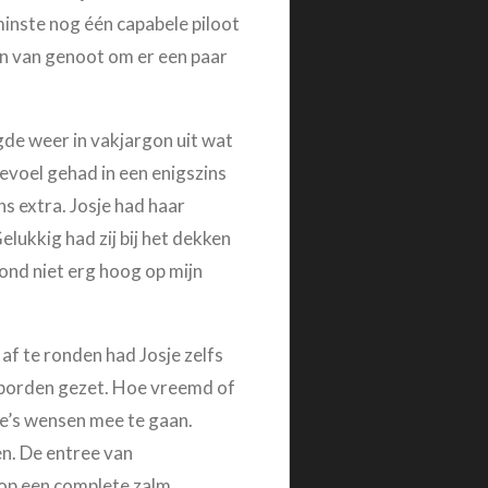
nminste nog één capabele piloot
een van genoot om er een paar
egde weer in vakjargon uit wat
gevoel gehad in een enigszins
s extra. Josje had haar
elukkig had zij bij het dekken
ond niet erg hoog op mijn
f te ronden had Josje zelfs
de borden gezet. Hoe vreemd of
je’s wensen mee te gaan.
ten. De entree van
op een complete zalm,