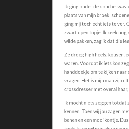
Ik ging onder de douche, waste
plaats van mijn broek, schoene
ging mij toch echt iets te ver.
zwart open topje. Ik keek nog 
wilde pakken, zag ik dat die l
Ze droeg high heels, kousen, e
waren. Voordat ik iets kon zeg
handdoekje om te kijken naar ee
vragen. Het is mijn man zijn 
crossdresser met overal haar,
Ik mocht niets zeggen totdat z
kennen. Toen wij jou zagen me
benen en een mooi kontje. Dus m
toekijkt en wil je je als vrouw 