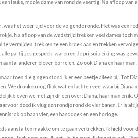
 een leuke, mooie dame van rond de veertig. Na afloop van ee
.
n, was het weer tijd voor de volgende ronde. Het was een re
 rokje. Na afloop van de wedstrijd trekken veel dames toch 
al te vermijden, trekken ze een broek aan en trekken vervolge
 alle partijtjes gespeeld waren en de prijsuitreiking was gewe
en aantal anderen bleven borrelen. Zo ook Diana en haar man.
 maar toen die gingen stond ik er een beetje alleen bij. Tot Dia
en. We dronken nog flink wat en lachten veel waarbij Diana 
delijk bleven we met zijn drieën over: Diana, haar man en ik. 
aarvoor deed ik vlug een rondje rond de vier banen. Er is alti
tennisrok op baan vier, een handdoek en een horloge.
reeds aanstalten maakte om te gaan vertrekken. Ik hield voor d
ou goed. Trek eens aan.' Ik zei: 'Ja, ho even. Ik ben niet gek.' D