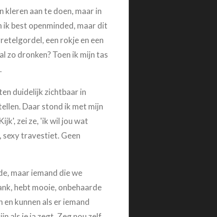
n kleren aan te doen, maar in
en ik best openminded, maar dit
rretelgordel, een rokje en een
al zo dronken? Toen ik mijn tas
.
en duidelijk zichtbaar in
tellen. Daar stond ik met mijn
', zei ze, 'ik wil jou wat
 sexy travestiet. Geen
mde, maar iemand die we
lank, hebt mooie, onbehaarde
en en kunnen als er iemand
n als je ja zegt. Zeg nou zelf,