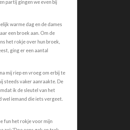
n partij gingen we even bij
delijk warme dag en de dames
maar een broek aan. Om de
ns het rokje over hun broek,
est, ging er een aantal
na mij riep en vroeg om erbij te
mij steeds vaker aanraakte. De
Omdat ik de sleutel van het
jd wel iemand die iets vergeet.
e fun het rokje voor mijn
iana zei: 'Doe eens gek en trek