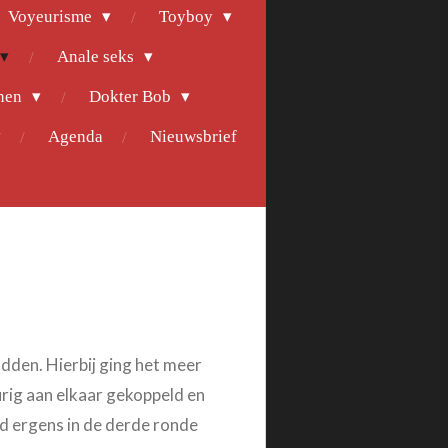
Voyeurisme
Toyboy
Anale seks
nen
Dokter Bob
Agenda
Nieuwsbrief
adden. Hierbij ging het meer
urig aan elkaar gekoppeld en
rd ergens in de derde ronde