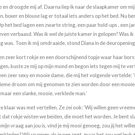
 en droogde mij af. Daarna liep ik naar de slaapkamer om mij
n, boxer en blouse lag er totaal iets anders op het bed. Nu b
 Op het bed lagen een zwarte string, een paar hold-ups , een ja
even verbaasd. Was ik wel de juiste kamer in gelopen? Was ik 
eeg was. Toen ik mij omdraaide, stond Diana in de deuropening
en zeer kort rokje en een doorschijnend topje waar haar borst
gen, kuste ze mij op mijn mond en begon iets tegen mij te ver
n zeer sexy en mooie dame, die mij het volgende vertelde: 'Kijk
ultieme droom om mij genomen te zien worden door een mooie,
 maar een slanke, mooie, verklede man.'
e klaar was met vertellen. Ze zei ook: 'Wij willen geen vree
t dat rokje wisten we beiden, die moet het worden. Je bent s
ijn vraag aan jou is, vind je mij mooi genoeg, zou jij het will
verkleden? Wij snappen als je nee zegt, maar het zou wel leuk zij