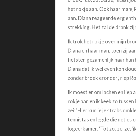
het rokje aan. Ook haar man( R
aan. Diana reageerde erg entho
strekking. Het zal de drank zi
Ik trok het rokje over mijn bro
Diana en haar man, toen zij aa
fietsten gezamenlijk naar hun
Diana dat ik wel even kon dou
zonder broek eronder', riep Ro
Ik moest er om lachen en liep a
rokje aan en ik keek zo tussen
zei: 'Hier kun je je straks omkl
tennistas en legde die netjes 
logeerkamer. 'Tot zo', zei ze, '