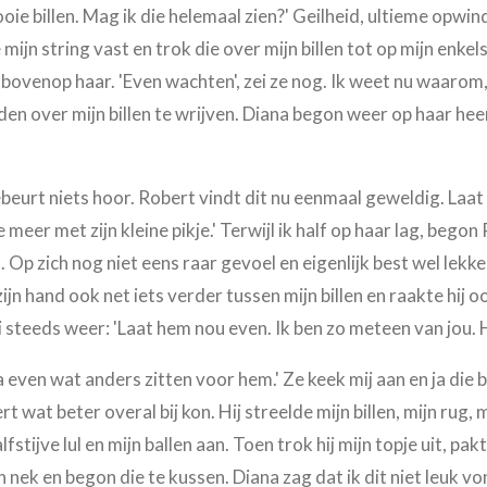
ie billen. Mag ik die helemaal zien?' Geilheid, ultieme opwindi
ijn string vast en trok die over mijn billen tot op mijn enkels
 bovenop haar. 'Even wachten', zei ze nog. Ik weet nu waaro
en over mijn billen te wrijven. Diana begon weer op haar hee
 gebeurt niets hoor. Robert vindt dit nu eenmaal geweldig. Laa
e meer met zijn kleine pikje.' Terwijl ik half op haar lag, beg
n. Op zich nog niet eens raar gevoel en eigenlijk best wel lekk
ijn hand ook net iets verder tussen mijn billen en raakte hij oo
i steeds weer: 'Laat hem nou even. Ik ben zo meteen van jou. Hij
 even wat anders zitten voor hem.' Ze keek mij aan en ja die bl
 wat beter overal bij kon. Hij streelde mijn billen, mijn rug, m
fstijve lul en mijn ballen aan. Toen trok hij mijn topje uit, pak
jn nek en begon die te kussen. Diana zag dat ik dit niet leuk