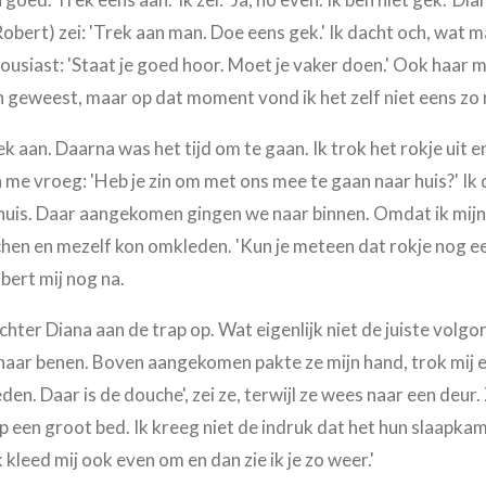
obert) zei: 'Trek aan man. Doe eens gek.' Ik dacht och, wat ma
usiast: 'Staat je goed hoor. Moet je vaker doen.' Ook haar m
jn geweest, maar op dat moment vond ik het zelf niet eens zo 
ek aan. Daarna was het tijd om te gaan. Ik trok het rokje uit
n me vroeg: 'Heb je zin om met ons mee te gaan naar huis?' I
 huis. Daar aangekomen gingen we naar binnen. Omdat ik mijn 
chen en mezelf kon omkleden. 'Kun je meteen dat rokje nog 
bert mij nog na.
chter Diana aan de trap op. Wat eigenlijk niet de juiste volgo
 haar benen. Boven aangekomen pakte ze mijn hand, trok mij 
eden. Daar is de douche', zei ze, terwijl ze wees naar een deur.
op een groot bed. Ik kreeg niet de indruk dat het hun slaapk
ik kleed mij ook even om en dan zie ik je zo weer.'