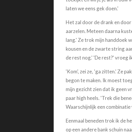
laten we eens gek doen.'
Het zal door de drank en door d
aarzelen. Meteen daarna kuste Di
lang.' Ze trok mijn handdoek we
kousen en de zwarte string aan
de rest nog.' 'De rest?' vroeg 
'Kom', zei ze, 'ga zitten.' Ze p
begon te maken. Ik moest toege
mijn gezicht zien dat ik geen v
paar high heels. 'Trek die be
Waarschijnlijk een combinatie
Eenmaal beneden trok ik de hee
op een andere bank schuin naa