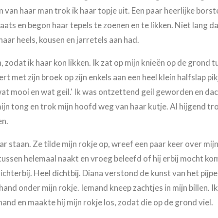
 van haar man trok ik haar topje uit. Een paar heerlijke bors
plaats en begon haar tepels te zoenen en te likken. Niet lang da
haar heels, kousen en jarretels aan had.
, zodat ik haar kon likken. Ik zat op mijn knieën op de grond t
t met zijn broek op zijn enkels aan een heel klein halfslap pi
at mooi en wat geil.' Ik was ontzettend geil geworden en dac
jn tong en trok mijn hoofd weg van haar kutje. Al hijgend tr
en.
 haar staan. Ze tilde mijn rokje op, wreef een paar keer over mijn
ssen helemaal naakt en vroeg beleefd of hij erbij mocht kome
hterbij. Heel dichtbij. Diana verstond de kunst van het pijp
hand onder mijn rokje. Iemand kneep zachtjes in mijn billen. I
and en maakte hij mijn rokje los, zodat die op de grond viel.