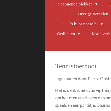
Spannende plekken
F
Overige verhalen
To bi or not to bi
Gedichten
Korte ver
Tennistoernooi
Ingezonden door Pierre Opste
Het is denk ik iets van vijftie
om het eten en drinken dan om
speelden een partijtje. Daarna