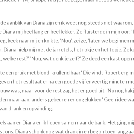
e aanblik van Diana zijn en ik weet nog steeds niet waarom, ma
ana mij heel lang en heel lekker. Ze fluisterde in mijn oor: 'Ik 
g, keek naar mij en knikte. 'Nou', zei ze, 'laten we beginnen m
. Diana hielp mij met de jarretels, het rokje en het topje. Z
ik, welke rest?' 'Nou, wat denk je zelf?' Ze deed een kast open 
akte een pruik met blond, krullend haar.' Die vindt Robert erg mo
ven het resultaat er na een goede vijfenveertig minuten moch
rouw was, maar voor de rest zag het er goed uit. 'Nu nog hakje
neden maar aan, anders gebeuren er ongelukken.' Geen idee wa
 van drank en opwinding.
ls aan en Diana en ik liepen samen naar de bank. Het ging mi
st ons. Diana schonk nog wat drank in en begon toen langza