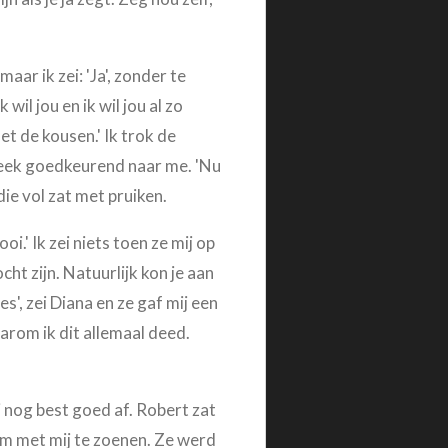
ar ik zei: 'Ja', zonder te
wil jou en ik wil jou al zo
et de kousen.' Ik trok de
e keek goedkeurend naar me. 'Nu
die vol zat met pruiken.
oi.' Ik zei niets toen ze mij op
t zijn. Natuurlijk kon je aan
s', zei Diana en ze gaf mij een
arom ik dit allemaal deed.
j nog best goed af. Robert zat
am met mij te zoenen. Ze werd