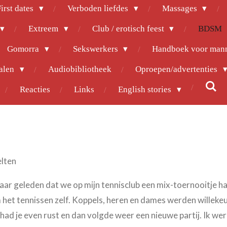
irst dates
Verboden liefdes
Massages
Extreem
Club / erotisch feest
BDSM
Gomorra
Sekswerkers
Handboek voor man
halen
Audiobibliotheek
Oproepen/advertenties
Reacties
Links
English stories
lten
n jaar geleden dat we op mijn tennisclub een mix-toernooitje h
 het tennissen zelf. Koppels, heren en dames werden willeke
 had je even rust en dan volgde weer een nieuwe partij. Ik we