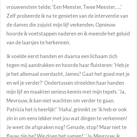
vrouwenstem telde; 'Een Meester, Twee Meester, ….'
Zelf probeerde ik na te genieten van de interventie van
de dames die zojuist mijn lijf verkenden. Opnieuw
hoorde ik voetstappen naderen en ik meende het geluid
van de laarsjes te herkennen.
Ik voelde eerst handen en daarna een lichaam zich
tegen mij aandrukken en hoorde haar fluisteren: 'Heb je
je het allemaal overdacht, James? Gaat het goed met je
en wil je verder?' Ondertussen streelden haar handen
mijn lijf en maakten serieus kennis met mijn tepels. 'Ja,
Mevrouw, ik kan niet wachten om verder te gaan.
Patricia het is heerlijk!' 'Haha', grinnikt ze 'ik heb er ook
zin in om eens lekker met jou wat dingen te verkennen!
Je weet de afspraken nog? Genade, stop? Maar niet te
flauw zijn he? We doen het samen!' 'Ja, Mevrouw, ik