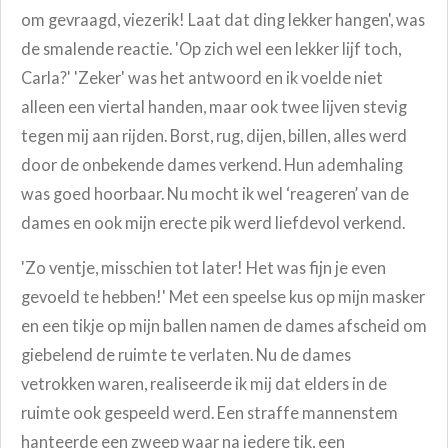
om gevraagd, viezerik! Laat dat ding lekker hangen', was
de smalende reactie. 'Op zich wel een lekker lijf toch,
Carla?' 'Zeker' was het antwoord en ik voelde niet
alleen een viertal handen, maar ook twee lijven stevig
tegen mij aan rijden. Borst, rug, dijen, billen, alles werd
door de onbekende dames verkend. Hun ademhaling
was goed hoorbaar. Nu mocht ik wel ‘reageren’ van de
dames en ook mijn erecte pik werd liefdevol verkend.
'Zo ventje, misschien tot later! Het was fijn je even
gevoeld te hebben!' Met een speelse kus op mijn masker
en een tikje op mijn ballen namen de dames afscheid om
giebelend de ruimte te verlaten. Nu de dames
vetrokken waren, realiseerde ik mij dat elders in de
ruimte ook gespeeld werd. Een straffe mannenstem
hanteerde een zweep waar na iedere tik, een