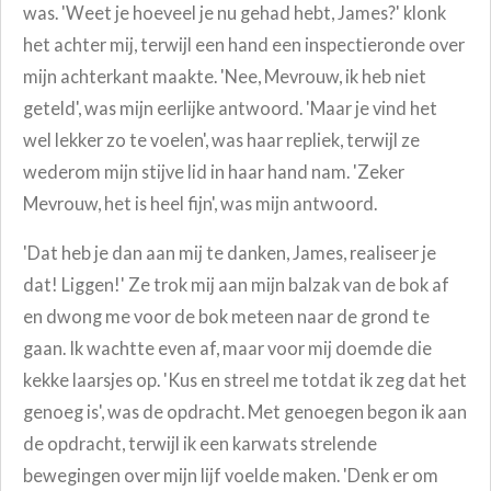
was. 'Weet je hoeveel je nu gehad hebt, James?' klonk
het achter mij, terwijl een hand een inspectieronde over
mijn achterkant maakte. 'Nee, Mevrouw, ik heb niet
geteld', was mijn eerlijke antwoord. 'Maar je vind het
wel lekker zo te voelen', was haar repliek, terwijl ze
wederom mijn stijve lid in haar hand nam. 'Zeker
Mevrouw, het is heel fijn', was mijn antwoord.
'Dat heb je dan aan mij te danken, James, realiseer je
dat! Liggen!' Ze trok mij aan mijn balzak van de bok af
en dwong me voor de bok meteen naar de grond te
gaan. Ik wachtte even af, maar voor mij doemde die
kekke laarsjes op. 'Kus en streel me totdat ik zeg dat het
genoeg is', was de opdracht. Met genoegen begon ik aan
de opdracht, terwijl ik een karwats strelende
bewegingen over mijn lijf voelde maken. 'Denk er om