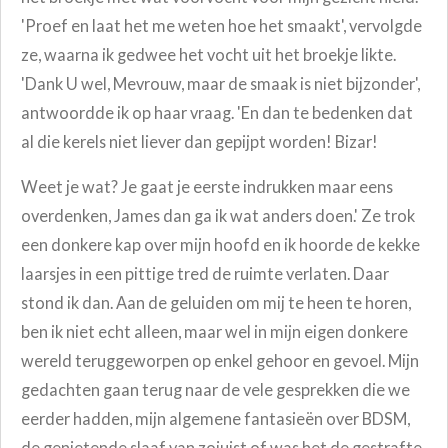
'Proef en laat het me weten hoe het smaakt', vervolgde
ze, waarna ik gedwee het vocht uit het broekje likte.
'Dank U wel, Mevrouw, maar de smaak is niet bijzonder',
antwoordde ik op haar vraag. 'En dan te bedenken dat
al die kerels niet liever dan gepijpt worden! Bizar!
Weet je wat? Je gaat je eerste indrukken maar eens
overdenken, James dan ga ik wat anders doen.' Ze trok
een donkere kap over mijn hoofd en ik hoorde de kekke
laarsjes in een pittige tred de ruimte verlaten. Daar
stond ik dan. Aan de geluiden om mij te heen te horen,
ben ik niet echt alleen, maar wel in mijn eigen donkere
wereld teruggeworpen op enkel gehoor en gevoel. Mijn
gedachten gaan terug naar de vele gesprekken die we
eerder hadden, mijn algemene fantasieën over BDSM,
de genietende slaaf van zojuist of was het de gestrafte