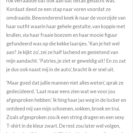
rok verraadde dat ook aan dat detail gedacht was.
Kordaat deed ze een stap naar voren voordat ze
omdraaide. Bewonderend keek ik naar de voorzijde van
haar outfit waarin haar gehele gestalte, van koppie met
krullen, via haar fraaie boezem en haar mooie figuur
gefundeerd was op die kekke laarsjes. 'Kan je het wel
aan? Je kijkt zo', zei ze half lachend en genietend van
mijn aandacht. 'Patries, je ziet er geweldig uit! En zo zat
je dus ook naast mij in de auto', bracht ik er snel uit.
'Maar goed dat jullie mannen niet alles weten', sprak ze
gedecideerd. 'Laat maar eens zien wat we voor jou
afgesproken hebben.' Ik hing haar jas weg in de locker en
ontdeed mij van mijn schoenen, sokken, broek en trui.
Zoals afgesproken zou ik een string dragen en een sexy
T-shirt in de kleur zwart. De rest zou later wel volgen,