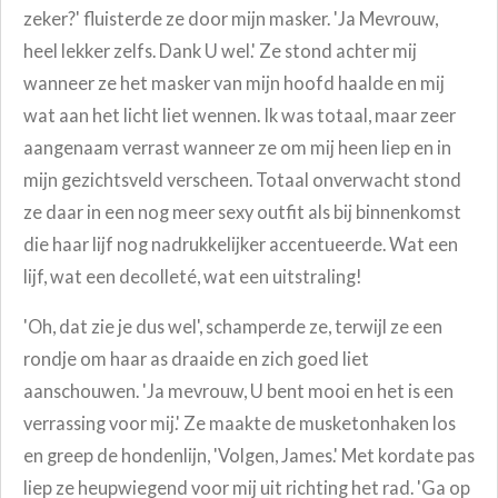
zeker?' fluisterde ze door mijn masker. 'Ja Mevrouw,
heel lekker zelfs. Dank U wel.' Ze stond achter mij
wanneer ze het masker van mijn hoofd haalde en mij
wat aan het licht liet wennen. Ik was totaal, maar zeer
aangenaam verrast wanneer ze om mij heen liep en in
mijn gezichtsveld verscheen. Totaal onverwacht stond
ze daar in een nog meer sexy outfit als bij binnenkomst
die haar lijf nog nadrukkelijker accentueerde. Wat een
lijf, wat een decolleté, wat een uitstraling!
'Oh, dat zie je dus wel', schamperde ze, terwijl ze een
rondje om haar as draaide en zich goed liet
aanschouwen. 'Ja mevrouw, U bent mooi en het is een
verrassing voor mij.' Ze maakte de musketonhaken los
en greep de hondenlijn, 'Volgen, James.' Met kordate pas
liep ze heupwiegend voor mij uit richting het rad. 'Ga op