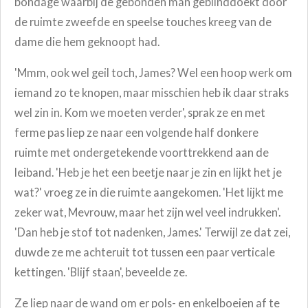
bondage waarbij de gebonden man geblinddoekt door
de ruimte zweefde en speelse touches kreeg van de
dame die hem geknoopt had.
'Mmm, ook wel geil toch, James? Wel een hoop werk om
iemand zo te knopen, maar misschien heb ik daar straks
wel zin in. Kom we moeten verder', sprak ze en met
ferme pas liep ze naar een volgende half donkere
ruimte met ondergetekende voorttrekkend aan de
leiband. 'Heb je het een beetje naar je zin en lijkt het je
wat?' vroeg ze in die ruimte aangekomen. 'Het lijkt me
zeker wat, Mevrouw, maar het zijn wel veel indrukken'.
'Dan heb je stof tot nadenken, James.' Terwijl ze dat zei,
duwde ze me achteruit tot tussen een paar verticale
kettingen. 'Blijf staan', beveelde ze.
Ze liep naar de wand om er pols- en enkelboeien af te