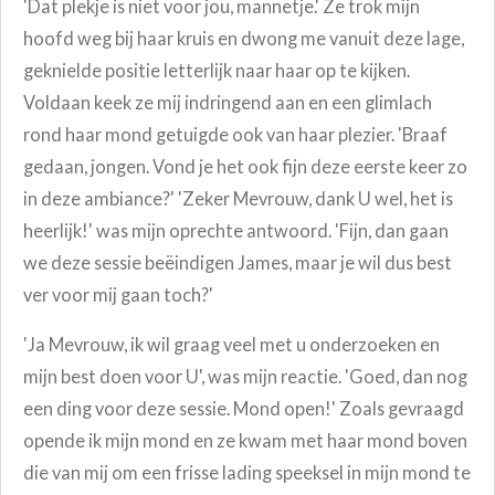
'Dat plekje is niet voor jou, mannetje.' Ze trok mijn
hoofd weg bij haar kruis en dwong me vanuit deze lage,
geknielde positie letterlijk naar haar op te kijken.
Voldaan keek ze mij indringend aan en een glimlach
rond haar mond getuigde ook van haar plezier. 'Braaf
gedaan, jongen. Vond je het ook fijn deze eerste keer zo
in deze ambiance?' 'Zeker Mevrouw, dank U wel, het is
heerlijk!' was mijn oprechte antwoord. 'Fijn, dan gaan
we deze sessie beëindigen James, maar je wil dus best
ver voor mij gaan toch?'
'Ja Mevrouw, ik wil graag veel met u onderzoeken en
mijn best doen voor U', was mijn reactie. 'Goed, dan nog
een ding voor deze sessie. Mond open!' Zoals gevraagd
opende ik mijn mond en ze kwam met haar mond boven
die van mij om een frisse lading speeksel in mijn mond te