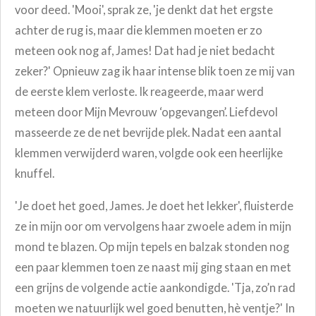
voor deed. 'Mooi', sprak ze, 'je denkt dat het ergste
achter de rug is, maar die klemmen moeten er zo
meteen ook nog af, James! Dat had je niet bedacht
zeker?' Opnieuw zag ik haar intense blik toen ze mij van
de eerste klem verloste. Ik reageerde, maar werd
meteen door Mijn Mevrouw ‘opgevangen’. Liefdevol
masseerde ze de net bevrijde plek. Nadat een aantal
klemmen verwijderd waren, volgde ook een heerlijke
knuffel.
'Je doet het goed, James. Je doet het lekker', fluisterde
ze in mijn oor om vervolgens haar zwoele adem in mijn
mond te blazen. Op mijn tepels en balzak stonden nog
een paar klemmen toen ze naast mij ging staan en met
een grijns de volgende actie aankondigde. 'Tja, zo’n rad
moeten we natuurlijk wel goed benutten, hè ventje?' In