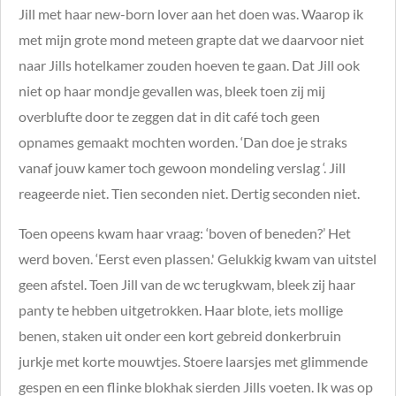
Jill met haar new-born lover aan het doen was. Waarop ik
met mijn grote mond meteen grapte dat we daarvoor niet
naar Jills hotelkamer zouden hoeven te gaan. Dat Jill ook
niet op haar mondje gevallen was, bleek toen zij mij
overblufte door te zeggen dat in dit café toch geen
opnames gemaakt mochten worden. ‘Dan doe je straks
vanaf jouw kamer toch gewoon mondeling verslag ‘. Jill
reageerde niet. Tien seconden niet. Dertig seconden niet.
Toen opeens kwam haar vraag: ‘boven of beneden?’ Het
werd boven. ‘Eerst even plassen.' Gelukkig kwam van uitstel
geen afstel. Toen Jill van de wc terugkwam, bleek zij haar
panty te hebben uitgetrokken. Haar blote, iets mollige
benen, staken uit onder een kort gebreid donkerbruin
jurkje met korte mouwtjes. Stoere laarsjes met glimmende
gespen en een flinke blokhak sierden Jills voeten. Ik was op