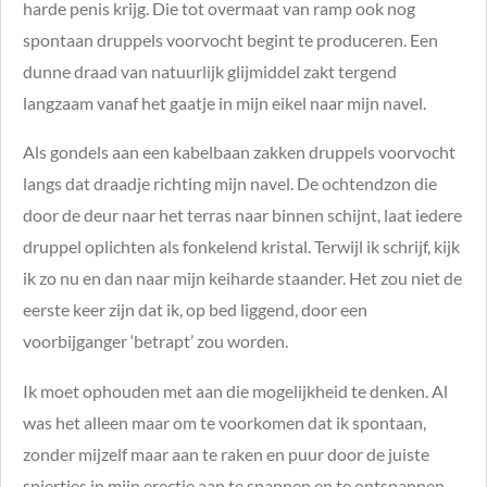
harde penis krijg. Die tot overmaat van ramp ook nog
spontaan druppels voorvocht begint te produceren. Een
dunne draad van natuurlijk glijmiddel zakt tergend
langzaam vanaf het gaatje in mijn eikel naar mijn navel.
Als gondels aan een kabelbaan zakken druppels voorvocht
langs dat draadje richting mijn navel. De ochtendzon die
door de deur naar het terras naar binnen schijnt, laat iedere
druppel oplichten als fonkelend kristal. Terwijl ik schrijf, kijk
ik zo nu en dan naar mijn keiharde staander. Het zou niet de
eerste keer zijn dat ik, op bed liggend, door een
voorbijganger ‘betrapt’ zou worden.
Ik moet ophouden met aan die mogelijkheid te denken. Al
was het alleen maar om te voorkomen dat ik spontaan,
zonder mijzelf maar aan te raken en puur door de juiste
spiertjes in mijn erectie aan te spannen en te ontspannen,