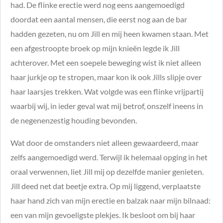
had. De flinke erectie werd nog eens aangemoedigd
doordat een aantal mensen, die eerst nog aan de bar
hadden gezeten, nu om Jill en mij heen kwamen staan. Met
een afgestroopte broek op mijn knieën legde ik Jill
achterover. Met een soepele beweging wist ik niet alleen
haar jurkje op te stropen, maar kon ik ook Jills slipje over
haar laarsjes trekken. Wat volgde was een flinke vrijpartij
waarbij wij, in ieder geval wat mij betrof, onszelf ineens in
de negenenzestig houding bevonden.
Wat door de omstanders niet alleen gewaardeerd, maar
zelfs aangemoedigd werd. Terwijl ik helemaal opging in het
oraal verwennen, liet Jill mij op dezelfde manier genieten.
Jill deed net dat beetje extra. Op mij liggend, verplaatste
haar hand zich van mijn erectie en balzak naar mijn bilnaad:
een van mijn gevoeligste plekjes. Ik besloot om bij haar