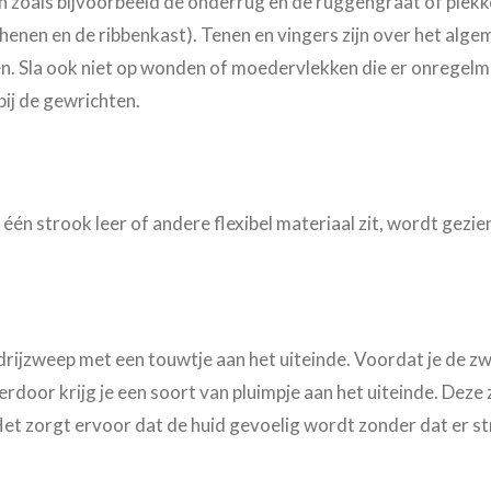
en zoals bijvoorbeeld de onderrug en de ruggengraat of plekk
schenen en de ribbenkast). Tenen en vingers zijn over het a
n. Sla ook niet op wonden of moedervlekken
die er onregelma
 bij de gewrichten.
én strook leer of andere flexibel materiaal zit, wordt gezie
rijzweep met een touwtje aan het uiteinde. Voordat je de zwe
rdoor krijg je een soort van pluimpje aan het uiteinde. Deze
et zorgt ervoor dat de huid gevoelig wordt zonder dat er s