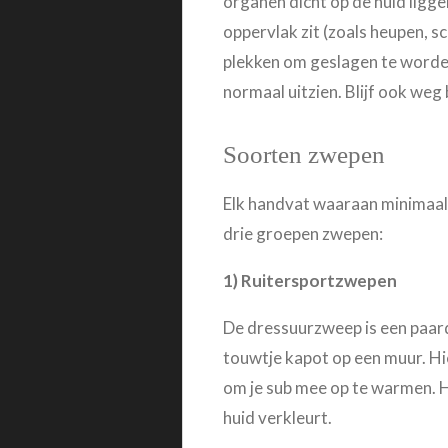
organen dicht op de huid ligg
oppervlak zit (zoals heupen, 
plekken om geslagen te worde
normaal uitzien. Blijf ook weg
Soorten zwepen
Elk handvat waaraan minimaal é
drie groepen zwepen:
1) Ruitersportzwepen
De dressuurzweep is een paard
touwtje kapot op een muur. Hie
om je sub mee op te warmen. H
huid verkleurt.