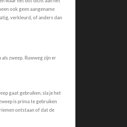
en waar het bot dicht aan het
lgemeen ook geen aangename
tig, verkleurd, of anders dan
n als zweep. Ruwweg zijn er
ep gaat gebruiken, sla je het
 zweep is prima te gebruiken
triemen ontstaan of dat de