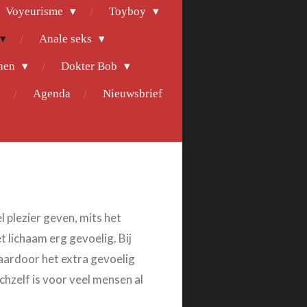
Voyeurisme
Toyboy
Anale seks
nen
Dokter Bob
Agenda
Nieuwsbrief
 plezier geven, mits het
et lichaam erg gevoelig.
Bij
waardoor het extra gevoelig
chzelf is voor veel mensen al