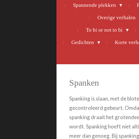
Spannende plekken
F
Overige verhalen
To bi or not to bi
Gedichten
Korte ver
Spanken
Spanking is slaan, met de blot
gecontroleerd gebeurt.
Omdat 
spanking draait het grotendee
wordt.
Spanking hoeft niet alt
meer dan genoeg. Bij spanking 