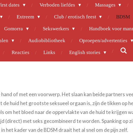
irst dates
Verboden liefdes
Massages
Extreem
Club / erotisch feest
BDSM
Gomorra
Sekswerkers
Handboek voor man
halen
Audiobibliotheek
Oproepen/advertenties
Reacties
Links
English stories
e hand of met een voorwerp. Het slaan kan beide partners veel
de huid het grootste seksueel orgaan is, zijn de tikken op h
ls om het bloed naar de oppervlakte van de huid te krijgen 
ijd (direct) met seks gecombineerd te worden. Spanking op zi
in het kader van de BDSM draait het al snel om de pijn zelf.