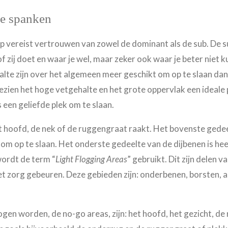
te spanken
 vereist vertrouwen van zowel de dominant als de sub. De 
f zij doet en waar je wel, maar zeker ook waar je beter niet k
lte zijn over het algemeen meer geschikt om op te slaan dan 
n gezien het hoge vetgehalte en het grote oppervlak een ideale
een geliefde plek om te slaan.
 het hoofd, de nek of de ruggengraat raakt. Het bovenste gede
t om op te slaan. Het onderste gedeelte van de dijbenen is h
wordt de term “
Light Flogging Areas
” gebruikt. Dit zijn delen v
t zorg gebeuren. Deze gebieden zijn:
onderbenen, borsten, ar
en worden, de no-go areas, zijn: het hoofd, het gezicht, de 