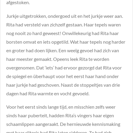
afgestoken.
Jurkje uitgetrokken, ondergoed uit en het jurkje weer aan.
Rita had versteld van zichzelf gestaan. Haar tepels waren
nog nooit zo hard geweest! Onwillekeurig had Rita haar
borsten omvat en iets opgetild. Wat haar tepels nog harder
en groter had doen lijken. Een weeïg gevoel had zich van
haar meester gemaakt. Opeens leek Rita te worden
overgenomen. Dat ‘iets’ had ervoor gezorgd dat Rita voor
de spiegel en überhaupt voor het eerst haar hand onder
haar jurkje had geschoven. Naast de stoppeltjes van drie
dagen had Rita warmte en vocht gevoeld.
Voor het eerst sinds lange tijd, en misschien zelfs weer
sinds haar puberteit, hadden Rita’s vingers haar eigen
schaamlippen aangeraakt. De hernieuwde kennismaking
met haar clitoris had Rita laten sidderen. Ze had zich