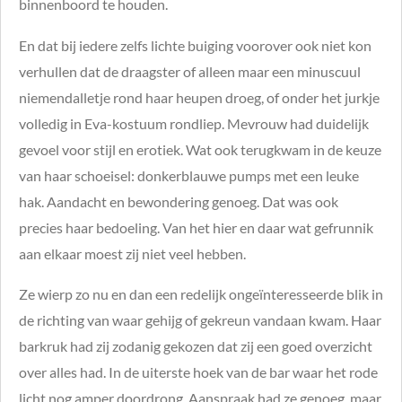
binnenboord te houden.
En dat bij iedere zelfs lichte buiging voorover ook niet kon
verhullen dat de draagster of alleen maar een minuscuul
niemendalletje rond haar heupen droeg, of onder het jurkje
volledig in Eva-kostuum rondliep. Mevrouw had duidelijk
gevoel voor stijl en erotiek. Wat ook terugkwam in de keuze
van haar schoeisel: donkerblauwe pumps met een leuke
hak. Aandacht en bewondering genoeg. Dat was ook
precies haar bedoeling. Van het hier en daar wat gefrunnik
aan elkaar moest zij niet veel hebben.
Ze wierp zo nu en dan een redelijk ongeïnteresseerde blik in
de richting van waar gehijg of gekreun vandaan kwam. Haar
barkruk had zij zodanig gekozen dat zij een goed overzicht
over alles had. In de uiterste hoek van de bar waar het rode
licht nog amper doordrong. Aanspraak had ze genoeg, maar