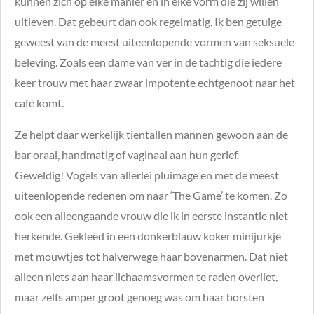
kunnen zich op elke manier en in elke vorm die zij willen
uitleven. Dat gebeurt dan ook regelmatig. Ik ben getuige
geweest van de meest uiteenlopende vormen van seksuele
beleving. Zoals een dame van ver in de tachtig die iedere
keer trouw met haar zwaar impotente echtgenoot naar het
café komt.
Ze helpt daar werkelijk tientallen mannen gewoon aan de
bar oraal, handmatig of vaginaal aan hun gerief.
Geweldig! Vogels van allerlei pluimage en met de meest
uiteenlopende redenen om naar ‘The Game’ te komen. Zo
ook een alleengaande vrouw die ik in eerste instantie niet
herkende. Gekleed in een donkerblauw koker minijurkje
met mouwtjes tot halverwege haar bovenarmen. Dat niet
alleen niets aan haar lichaamsvormen te raden overliet,
maar zelfs amper groot genoeg was om haar borsten