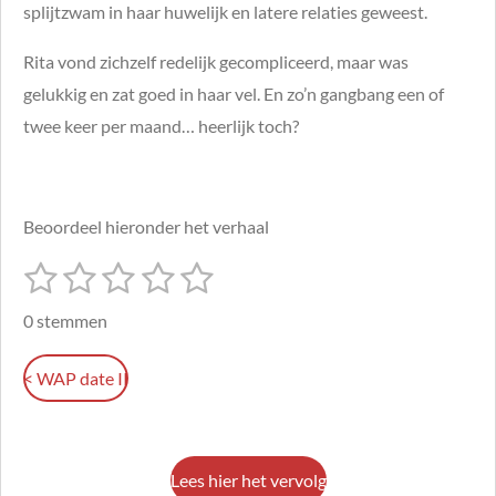
splijtzwam in haar huwelijk en latere relaties geweest.
Rita vond zichzelf redelijk gecompliceerd, maar was
gelukkig en zat goed in haar vel. En zo’n gangbang een of
twee keer per maand… heerlijk toch?
Beoordeel hieronder het verhaal
1
2
3
4
5
S
R
t
s
s
s
s
s
a
e
0 stemmen
m
t
t
t
t
t
t
m
i
e
e
e
e
e
e
< WAP date II
n
n
r
r
r
r
r
g
r
r
r
r
:
e
e
e
e
Lees hier het vervolg