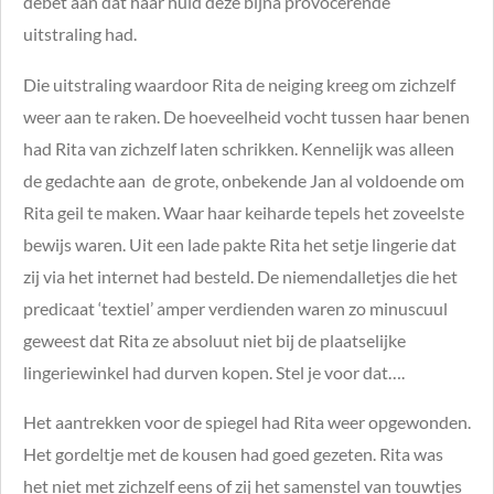
debet aan dat haar huid deze bijna provocerende
uitstraling had.
Die uitstraling waardoor Rita de neiging kreeg om zichzelf
weer aan te raken. De hoeveelheid vocht tussen haar benen
had Rita van zichzelf laten schrikken. Kennelijk was alleen
de gedachte aan
de grote, onbekende Jan al voldoende om
Rita geil te maken. Waar haar keiharde tepels het zoveelste
bewijs waren. Uit een lade pakte Rita het setje lingerie dat
zij via het internet had besteld. De niemendalletjes die het
predicaat ‘textiel’ amper verdienden waren zo minuscuul
geweest dat Rita ze absoluut niet bij de plaatselijke
lingeriewinkel had durven kopen. Stel je voor dat….
Het aantrekken voor de spiegel had Rita weer opgewonden.
Het gordeltje met de kousen had goed gezeten. Rita was
het niet met zichzelf eens of zij het samenstel van touwtjes