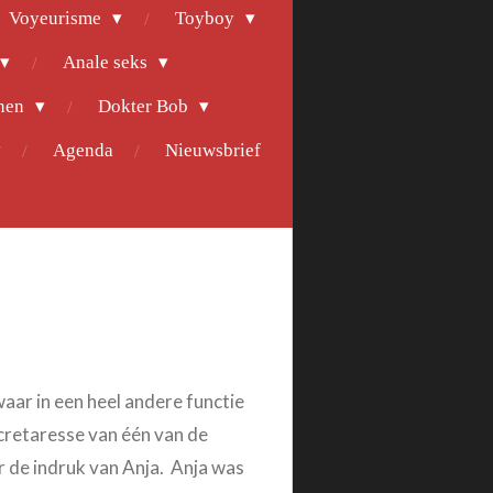
Voyeurisme
Toyboy
Anale seks
nen
Dokter Bob
Agenda
Nieuwsbrief
waar in een heel andere functie
cretaresse van één van de
r de indruk van Anja. Anja was