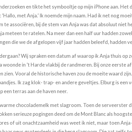
nderzoeken en tikte het symbooltje op mijn iPhone aan. Het
Hallo, met Anja.’ Ik noemde mijn naam. Had ik net nog moe
 te associëren, bij de stem van Anja was dat absoluut niet h
 meteen te ratelen. Na meer dan een half uur hadden zowel An
ngen die we de afgelopen vijf jaar hadden beleefd, hadden ve
rgaan? Wij spraken een datum af waarop ik Anja thuis op zo
 woonde in ’t Harde vlakbij de randmeren. Bij onze eerste afs
en zien. Vooral de historische haven zou de moeite waard zijn
andjes. Ik zag klok- trap- en andere geveltjes. Elburg is ee
p een terras aan de haven neer.
 warme chocolademelk met slagroom. Toen de serveerster die
mokken serieuze pogingen deed om de Mont Blanc als hoogste
pres of uit onachtzaamheid was weet ik niet, maar toen Anja 
aar neus grotendeels in die berg slagroom. Die zat zelfs tot