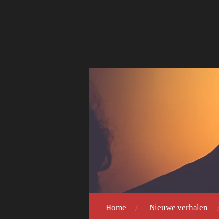
Ga
direct
naar
de
hoofdinhoud
Home
Nieuwe verhalen