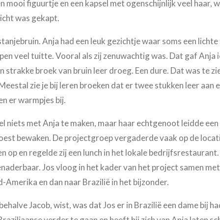
mooi figuurtje en een kapsel met ogenschijnlijk veel haar, w
zicht was gekapt.
anjebruin. Anja had een leuk gezichtje waar soms een lichte ti
pen veel tuitte. Vooral als zij zenuwachtig was. Dat gaf Anja ie
n strakke broek van bruin leer droeg. Een dure. Dat was te zie
estal zie je bij leren broeken dat er twee stukken leer aan elk
en er warmpjes bij.
el niets met Anja te maken, maar haar echtgenoot leidde een
oest bewaken. De projectgroep vergaderde vaak op de locat
 op en regelde zij een lunch in het lokale bedrijfsrestaurant.
nbenaderbaar. Jos vloog in het kader van het project samen met
-Amerika en dan naar Brazilië in het bijzonder.
alve Jacob, wist, was dat Jos er in Brazilië een dame bij had
ziliaanse verder te gaan en heeft hij zich van Anja laten sch