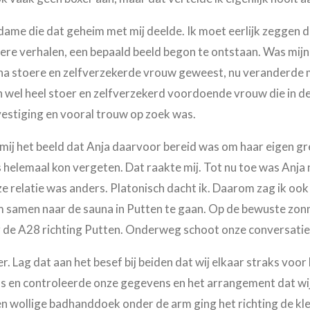
dame die dat geheim met mij deelde. Ik moet eerlijk zeggen dat
dere verhalen, een bepaald beeld begon te ontstaan. Was mijn
ijna stoere en zelfverzekerde vrouw geweest, nu veranderde 
ch wel heel stoer en zelfverzekerd voordoende vrouw die in de 
estiging en vooral trouw op zoek was.
 mij het beeld dat Anja daarvoor bereid was om haar eigen gre
s helemaal kon vergeten. Dat raakte mij. Tot nu toe was Anja
e relatie was anders. Platonisch dacht ik. Daarom zag ik oo
 samen naar de sauna in Putten te gaan. Op de bewuste zonnig
er de A28 richting Putten. Onderweg schoot onze conversatie 
r. Lag dat aan het besef bij beiden dat wij elkaar straks voor
s en controleerde onze gegevens en het arrangement dat wij
en wollige badhanddoek onder de arm ging het richting de kl