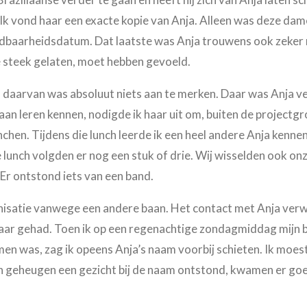
. Ik vond haar een exacte kopie van Anja. Alleen was deze da
udbaarheidsdatum. Dat laatste was Anja trouwens ook zeker n
de steek gelaten, moet hebben gevoeld.
 daarvan was absoluut niets aan te merken. Daar was Anja ve
an leren kennen, nodigde ik haar uit om, buiten de projectg
chen. Tijdens die lunch leerde ik een heel andere Anja kennen. 
te lunch volgden er nog een stuk of drie. Wij wisselden ook o
Er ontstond iets van een band.
anisatie vanwege een andere baan. Het contact met Anja verw
t haar gehad. Toen ik op een regenachtige zondagmiddag mij
men was, zag ik opeens Anja’s naam voorbij schieten. Ik moes
jn geheugen een gezicht bij de naam ontstond, kwamen er go