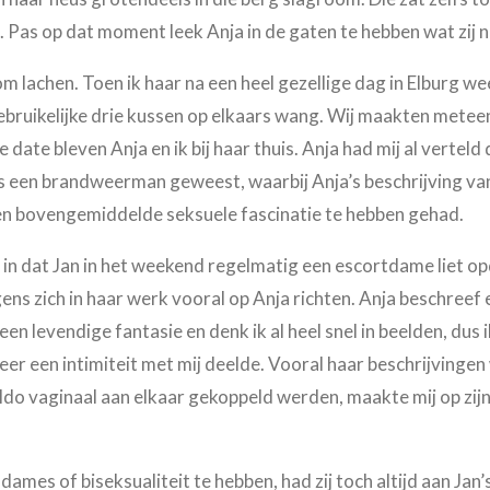
it. Pas op dat moment leek Anja in de gaten te hebben wat zij
om lachen. Toen ik haar na een heel gezellige dag in Elburg we
 gebruikelijke drie kussen op elkaars wang. Wij maakten mete
date bleven Anja en ik bij haar thuis. Anja had mij al verteld 
 een brandweerman geweest, waarbij Anja’s beschrijving van 
een bovengemiddelde seksuele fascinatie te hebben gehad.
in dat Jan in het weekend regelmatig een escortdame liet 
ens zich in haar werk vooral op Anja richten. Anja beschreef 
 een levendige fantasie en denk ik al heel snel in beelden, dus 
eer een intimiteit met mij deelde. Vooral haar beschrijvingen
ldo vaginaal aan elkaar gekoppeld werden, maakte mij op zij
dames of biseksualiteit te hebben, had zij toch altijd aan Jan’