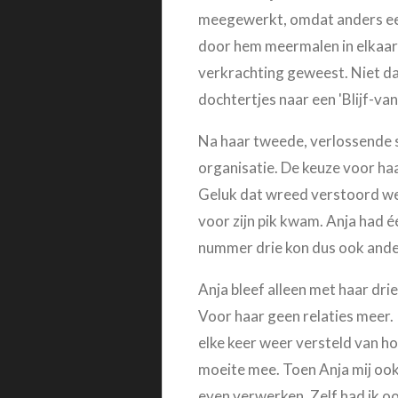
meegewerkt, omdat anders een 
door hem meermalen in elkaar 
verkrachting geweest. Niet da
dochtertjes naar een 'Blijf-va
Na haar tweede, verlossende s
organisatie. De keuze voor ha
Geluk dat wreed verstoord wer
voor zijn pik kwam. Anja had 
nummer drie kon dus ook and
Anja bleef alleen met haar dri
Voor haar geen relaties meer. 
elke keer weer versteld van ho
moeite mee. Toen Anja mij ook 
even verwerken. Zelf had ik oo