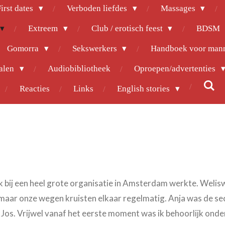
irst dates
Verboden liefdes
Massages
Extreem
Club / erotisch feest
BDSM
Gomorra
Sekswerkers
Handboek voor man
halen
Audiobibliotheek
Oproepen/advertenties
Reacties
Links
English stories
ik bij een heel grote organisatie in Amsterdam werkte. Welis
, maar onze wegen kruisten elkaar regelmatig. Anja was de se
Jos. Vrijwel vanaf het eerste moment was ik behoorlijk onde