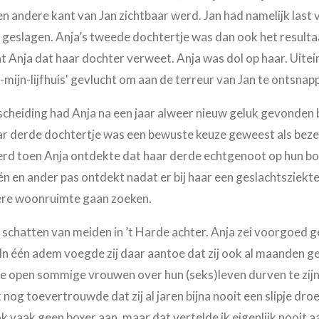
andere kant van Jan zichtbaar werd. Jan had namelijk last v
geslagen. Anja’s tweede dochtertje was dan ook het resulta
t Anja dat haar dochter verweet. Anja was dol op haar. Uitei
n-mijn-lijfhuis' gevlucht om aan de terreur van Jan te ontsnap
cheiding had Anja na een jaar alweer nieuw geluk gevonden bi
ar derde dochtertje was een bewuste keuze geweest als beze
d toen Anja ontdekte dat haar derde echtgenoot op hun boot
één en ander pas ontdekt nadat er bij haar een geslachtsziek
ere woonruimte gaan zoeken.
e schatten van meiden in ’t Harde achter. Anja zei voorgoed 
In één adem voegde zij daar aantoe dat zij ook al maanden ge
e open sommige vrouwen over hun (seks)leven durven te zijn.
nog toevertrouwde dat zij al jaren bijna nooit een slipje dro
k vaak geen boxer aan, maar dat vertelde ik eigenlijk nooit 