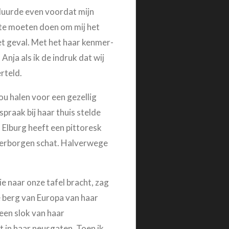
 duurde even voordat mijn
ite moeten doen om mij het
et geval. Met het haar kenmer-
ja als ik de indruk dat wij
rteld.
u halen voor een gezellig
praak bij haar thuis stelde
. Elburg heeft een pittoresk
n verborgen schat. Halverwege
 naar onze tafel bracht, zag
 berg van Europa van haar
een slok van haar
 in haar neusgaten. Toen ik