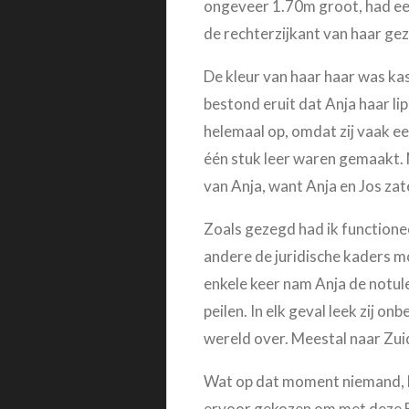
ongeveer 1.70m groot, had een 
de rechterzijkant van haar ge
De kleur van haar haar was kast
bestond eruit dat Anja haar lip
helemaal op, omdat zij vaak ee
één stuk leer waren gemaakt. Me
van Anja, want Anja en Jos zat
Zoals gezegd had ik functione
andere de juridische kaders m
enkele keer nam Anja de notulen
peilen. In elk geval leek zij o
wereld over. Meestal naar Zuid
Wat op dat moment niemand, beh
ervoor gekozen om met deze Bra