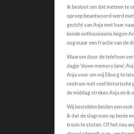
Ik besloot om dat meteen te o
oproep beantwoord werd met: ‘
gezicht van Anja met haar naam
kende enthousiasme begon Anja
nog maar een fractie van de di
Waarom door de telefoon verde
dagje ‘down memory lane’. Anja
Anja voor om mij Elburg te lat
centrum met veel historische p
de middag streken Anja en ik o
Wij bestelden beiden een mok
ik dat de slagroom op beide 
troon te stoten. Of het nou ex
chocolademelk nam, verdween h