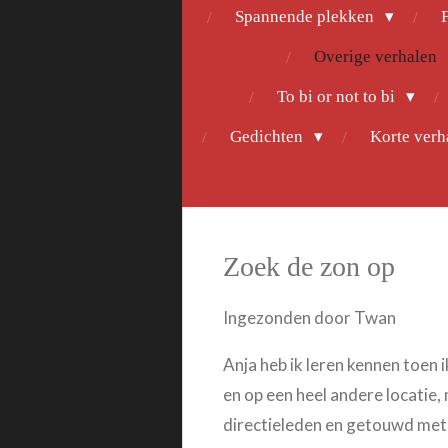
Spannende plekken
F
Overige verhalen
To bi or not to bi
Gedichten
Korte ver
Zoek de zon op
Ingezonden door Twan
Anja heb ik leren kennen toen 
en op een heel andere locatie
directieleden en getouwd met 