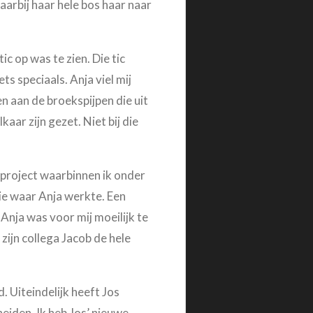
aarbij haar hele bos haar naar
c op was te zien. Die tic
ts speciaals. Anja viel mij
n aan de broekspijpen die uit
aar zijn gezet. Niet bij die
 project waarbinnen ik onder
ie waar Anja werkte. Een
 Anja was voor mij moeilijk te
 zijn collega Jacob de hele
. Uiteindelijk heeft Jos
eiden. Ik heb Jos’ nieuwe