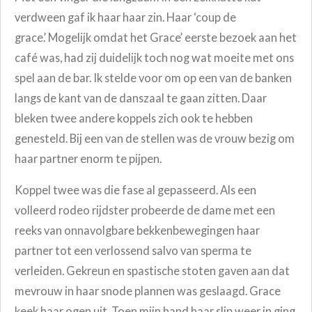
verdween gaf ik haar haar zin. Haar ‘coup de
grace.’ Mogelijk omdat het Grace’ eerste bezoek aan het
café was, had zij duidelijk toch nog wat moeite met ons
spel aan de bar. Ik stelde voor om op een van de banken
langs de kant van de danszaal te gaan zitten. Daar
bleken twee andere koppels zich ook te hebben
genesteld. Bij een van de stellen was de vrouw bezig om
haar partner enorm te pijpen.
Koppel twee was die fase al gepasseerd. Als een
volleerd rodeo rijdster probeerde de dame met een
reeks van onnavolgbare bekkenbewegingen haar
partner tot een verlossend salvo van sperma te
verleiden. Gekreun en spastische stoten gaven aan dat
mevrouw in haar snode plannen was geslaagd. Grace
keek haar ogen uit. Toen mijn hand haar slip weer in ging,