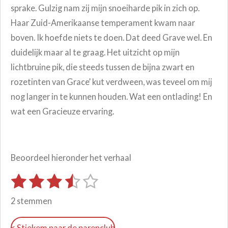
sprake. Gulzig nam zij mijn snoeiharde pik in zich op.
Haar Zuid-Amerikaanse temperament kwam naar
boven. Ik hoefde niets te doen. Dat deed Grave wel. En
duidelijk maar al te graag. Het uitzicht op mijn
lichtbruine pik, die steeds tussen de bijna zwart en
rozetinten van Grace’ kut verdween, was teveel om mij
nog langer in te kunnen houden. Wat een ontlading! En
wat een Gracieuze ervaring.
Beoordeel hieronder het verhaal
1
2
3
4
5
S
R
t
s
s
s
s
s
a
e
2 stemmen
m
t
t
t
t
t
t
m
i
e
<
Stiekem naar de parenclub