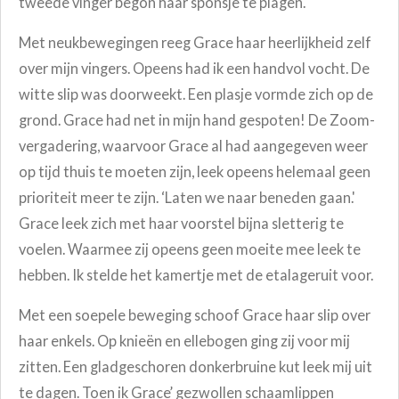
tweede vinger begon haar sponsje te plagen.
Met neukbewegingen reeg Grace haar heerlijkheid zelf
over mijn vingers. Opeens had ik een handvol vocht. De
witte slip was doorweekt. Een plasje vormde zich op de
grond. Grace had net in mijn hand gespoten! De Zoom-
vergadering, waarvoor Grace al had aangegeven weer
op tijd thuis te moeten zijn, leek opeens helemaal geen
prioriteit meer te zijn. ‘Laten we naar beneden gaan.'
Grace leek zich met haar voorstel bijna sletterig te
voelen. Waarmee zij opeens geen moeite mee leek te
hebben.
Ik stelde het kamertje met de etalageruit voor.
Met een soepele beweging schoof Grace haar slip over
haar enkels. Op knieën en ellebogen ging zij voor mij
zitten. Een gladgeschoren donkerbruine kut leek mij uit
te dagen. Toen ik Grace’ gezwollen schaamlippen