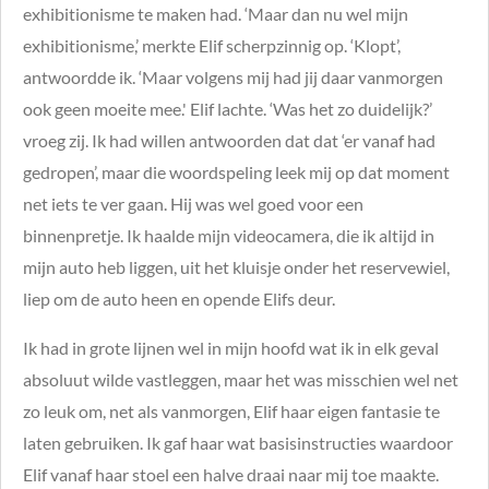
exhibitionisme te maken had. ‘Maar dan nu wel mijn
exhibitionisme,’ merkte Elif scherpzinnig op. ‘Klopt’,
antwoordde ik. ‘Maar volgens mij had jij daar vanmorgen
ook geen moeite mee.' Elif lachte. ‘Was het zo duidelijk?’
vroeg zij. Ik had willen antwoorden dat dat ‘er vanaf had
gedropen’, maar die woordspeling leek mij op dat moment
net iets te ver gaan. Hij was wel goed voor een
binnenpretje. Ik haalde mijn videocamera, die ik altijd in
mijn auto heb liggen, uit het kluisje onder het reservewiel,
liep om de auto heen en opende Elifs deur.
Ik had in grote lijnen wel in mijn hoofd wat ik in elk geval
absoluut wilde vastleggen, maar het was misschien wel net
zo leuk om, net als vanmorgen, Elif haar eigen fantasie te
laten gebruiken. Ik gaf haar wat basisinstructies waardoor
Elif vanaf haar stoel een halve draai naar mij toe maakte.