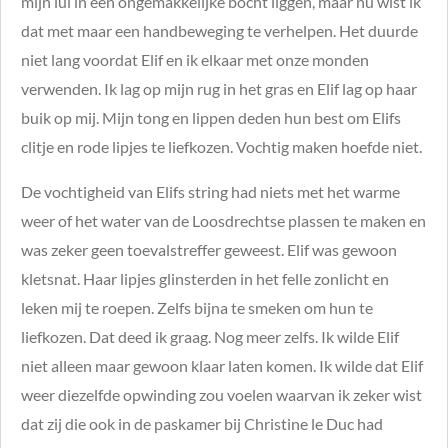
mijn lul in een ongemakkelijke bocht liggen, maar nu wist ik
dat met maar een handbeweging te verhelpen. Het duurde
niet lang voordat Elif en ik elkaar met onze monden
verwenden. Ik lag op mijn rug in het gras en Elif lag op haar
buik op mij. Mijn tong en lippen deden hun best om Elifs
clitje en rode lipjes te liefkozen. Vochtig maken hoefde niet.
De vochtigheid van Elifs string had niets met het warme
weer of het water van de Loosdrechtse plassen te maken en
was zeker geen toevalstreffer geweest. Elif was gewoon
kletsnat. Haar lipjes glinsterden in het felle zonlicht en
leken mij te roepen. Zelfs bijna te smeken om hun te
liefkozen. Dat deed ik graag. Nog meer zelfs. Ik wilde Elif
niet alleen maar gewoon klaar laten komen. Ik wilde dat Elif
weer diezelfde opwinding zou voelen waarvan ik zeker wist
dat zij die ook in de paskamer bij Christine le Duc had