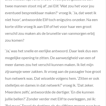
twee mannen stoot mij af', zei Elif. ‘Wat zou het voor jou
eventueel bespreekbaar maken?' vroeg ik. ‘Ja, dat weet ik
niet hoor', antwoordde Elif toch enigszins onzeker. Na een
korte stilte vroeg ik aan Elif of het voor haar een groot
verschil zou maken als de brunette van vanmorgen erbij
zou komen?
‘Ja,’ was het snelle en eerlijke antwoord. Daar leek dus een
mogelijke opening te zitten. De aanwezigheid van een of
meer dames zou het verschil kunnen maken. Ik liet mijn
zijraampje weer zakken. Ik vroeg aan de passagier hoe groot
hun netwerk was. Dat wisselde volgens hem. ‘Zitten er ook
stelletjes en dames in dat netwerk?’ vroeg ik. ‘Dat zeker.
Meerdere zelfs’, antwoordde de dertiger. ‘En die kunnen
jullie bellen?’ Zonder verder met Elif te overleggen, zei ik:
‘Bel maar.’ Zowel de dertiger als de vijftiger grepen naar hun