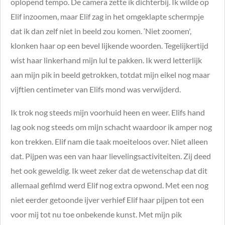
oplopend tempo. De camera zette ik dichterbij. Ik wilde op
Elif inzoomen, maar Elif zag in het omgeklapte schermpje
dat ik dan zelf niet in beeld zou komen. ‘Niet zoomen',
klonken haar op een bevel lijkende woorden. Tegelijkertijd
wist haar linkerhand mijn lul te pakken. Ik werd letterlijk
aan mijn pik in beeld getrokken, totdat mijn eikel nog maar
vijftien centimeter van Elifs mond was verwijderd.
Ik trok nog steeds mijn voorhuid heen en weer. Elifs hand
lag ook nog steeds om mijn schacht waardoor ik amper nog
kon trekken. Elif nam die taak moeiteloos over. Niet alleen
dat. Pijpen was een van haar lievelingsactiviteiten. Zij deed
het ook geweldig. Ik weet zeker dat de wetenschap dat dit
allemaal gefilmd werd Elif nog extra opwond. Met een nog
niet eerder getoonde ijver verhief Elif haar pijpen tot een
voor mij tot nu toe onbekende kunst. Met mijn pik