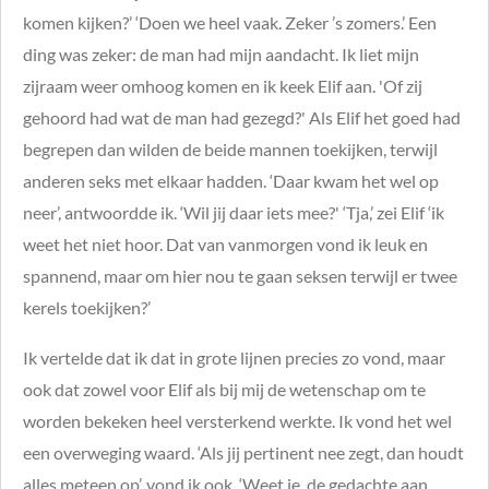
komen kijken?’ ‘Doen we heel vaak. Zeker ’s zomers.’ Een
ding was zeker: de man had mijn aandacht. Ik liet mijn
zijraam weer omhoog komen en ik keek Elif aan. 'Of zij
gehoord had wat de man had gezegd?' Als Elif het goed had
begrepen dan wilden de beide mannen toekijken, terwijl
anderen seks met elkaar hadden. ‘Daar kwam het wel op
neer’, antwoordde ik. ‘Wil jij daar iets mee?' ‘Tja,’ zei Elif ‘ik
weet het niet hoor. Dat van vanmorgen vond ik leuk en
spannend, maar om hier nou te gaan seksen terwijl er twee
kerels toekijken?’
Ik vertelde dat ik dat in grote lijnen precies zo vond, maar
ook dat zowel voor Elif als bij mij de wetenschap om te
worden bekeken heel versterkend werkte. Ik vond het wel
een overweging waard. ‘Als jij pertinent nee zegt, dan houdt
alles meteen op’, vond ik ook. ‘Weet je, de gedachte aan