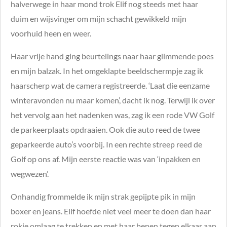
halverwege in haar mond trok Elif nog steeds met haar
duim en wijsvinger om mijn schacht gewikkeld mijn
voorhuid heen en weer.
Haar vrije hand ging beurtelings naar haar glimmende poes
en mijn balzak. In het omgeklapte beeldschermpje zag ik
haarscherp wat de camera registreerde. ‘Laat die eenzame
winteravonden nu maar komen’, dacht ik nog. Terwijl ik over
het vervolg aan het nadenken was, zag ik een rode VW Golf
de parkeerplaats opdraaien. Ook die auto reed de twee
geparkeerde auto’s voorbij. In een rechte streep reed de
Golf op ons af. Mijn eerste reactie was van ‘inpakken en
wegwezen’.
Onhandig frommelde ik mijn strak gepijpte pik in mijn
boxer en jeans. Elif hoefde niet veel meer te doen dan haar
rokje omlaag te trekken en met haar benen tegen elkaar aan