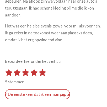
gebeuren. Na afloop zijn we voldaan naar onze auto's
teruggegaan. Ik had schone kleding bij me die ik kon
aandoen.
Het was een hele belevenis, zowel voor mij als voor hen.
Ik ga zeker in de toekomst weer aan plasseks doen,
omdat ik het erg opwindend vind.
Beoordeel hieronder het verhaal
1
2
3
4
5
S
R
t
s
s
s
s
s
a
e
5 stemmen
m
t
t
t
t
t
t
m
i
e
e
e
e
e
e
< De eerste keer dat ik een man pijpte
n
n
r
r
r
r
r
g