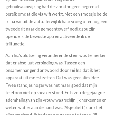
gebruiksaanwijzing had de vibrator geen begrensd
bereik omdat die via wifi werkt. Met een smoesje belde
ik Ina vanuit de auto.
Terwijl ik haar vroeg of er nog een
tweede rit naar de gemeentewerf nodig zou zijn,
opende ik de bewuste app en activeerde ik de
trilfunctie.
Aan Ina’s plotseling veranderende stem was te merken
dat er absoluut verbinding was.
Tussen een
onsamenhangend antwoord door zei Ina dat ik het
apparaat uit moest zetten. Dat was geen slim idee.
Twee standjes hoger was het maar goed dat mijn
telefoon niet op speaker stond. Frits zou de gejaagde
ademhaling van zijn vrouw waarschijnlijk herkennen en
weten wat er aan de hand was. ‘Alsjeblieft,’ klonk het
bijna smekend. Ik besloot om genade te tonen. Bij