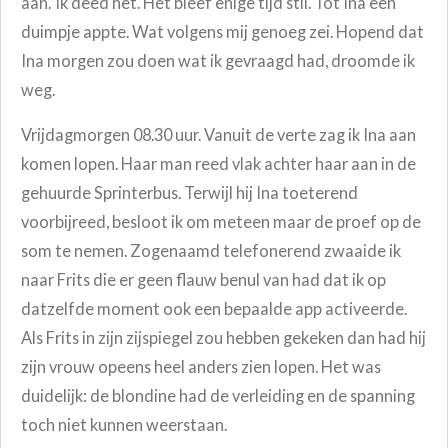
aan.’ Ik deed het. Het bleef enige tijd stil. Tot Ina een
duimpje appte. Wat volgens mij genoeg zei. Hopend dat
Ina morgen zou doen wat ik gevraagd had, droomde ik
weg.
Vrijdagmorgen 08.30 uur. Vanuit de verte zag ik Ina aan
komen lopen.
Haar man reed vlak achter haar aan in de
gehuurde Sprinterbus.
Terwijl hij Ina toeterend
voorbijreed, besloot ik om meteen maar de proef op de
som te nemen. Zogenaamd telefonerend zwaaide ik
naar Frits die er geen flauw benul van had dat ik op
datzelfde moment ook een bepaalde app activeerde.
Als Frits in zijn zijspiegel zou hebben gekeken dan had hij
zijn vrouw opeens heel anders zien lopen. Het was
duidelijk: de blondine had de verleiding en de spanning
toch niet kunnen weerstaan.