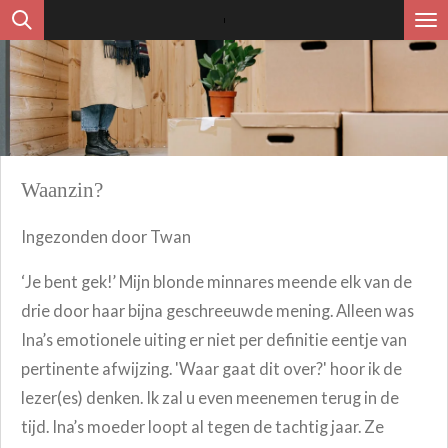
Ga
direct
naar
de
hoofdinhoud
Waanzin?
Ingezonden door Twan
‘Je bent gek!’ Mijn blonde minnares meende elk van de
drie door haar bijna geschreeuwde mening. Alleen was
Ina’s emotionele uiting er niet per definitie eentje van
pertinente afwijzing. 'Waar gaat dit over?' hoor ik de
lezer(es) denken. Ik zal u even meenemen terug in de
tijd. Ina’s moeder loopt al tegen de tachtig jaar. Ze