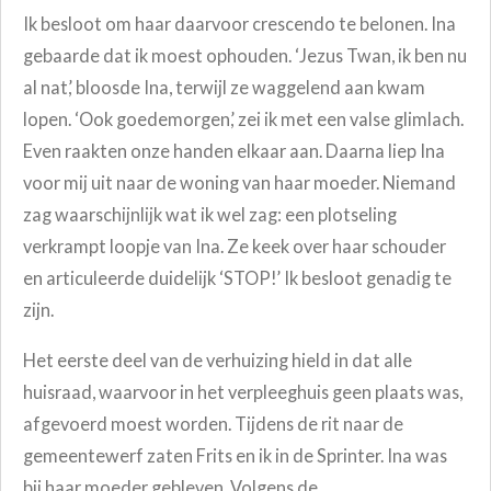
Ik besloot om haar daarvoor crescendo te belonen. Ina
gebaarde dat ik moest ophouden. ‘Jezus Twan, ik ben nu
al nat,’ bloosde Ina, terwijl ze waggelend aan kwam
lopen. ‘Ook goedemorgen,’ zei ik met een valse glimlach.
Even raakten onze handen elkaar aan. Daarna liep Ina
voor mij uit naar de woning van haar moeder. Niemand
zag waarschijnlijk wat ik wel zag: een plotseling
verkrampt loopje van Ina. Ze keek over haar schouder
en articuleerde duidelijk ‘STOP!’ Ik besloot genadig te
zijn.
Het eerste deel van de verhuizing hield in dat alle
huisraad, waarvoor in het verpleeghuis geen plaats was,
afgevoerd moest worden. Tijdens de rit naar de
gemeentewerf zaten Frits en ik in de Sprinter. Ina was
bij haar moeder gebleven. Volgens de