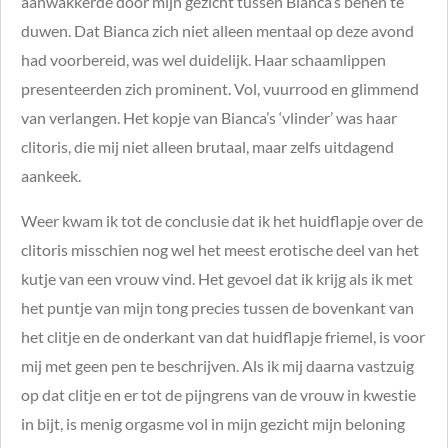
aanwakkerde door mijn gezicht tussen Bianca’s benen te
duwen. Dat Bianca zich niet alleen mentaal op deze avond
had voorbereid, was wel duidelijk. Haar schaamlippen
presenteerden zich prominent. Vol, vuurrood en glimmend
van verlangen. Het kopje van Bianca’s ‘vlinder’ was haar
clitoris, die mij niet alleen brutaal, maar zelfs uitdagend
aankeek.
Weer kwam ik tot de conclusie dat ik het huidflapje over de
clitoris misschien nog wel het meest erotische deel van het
kutje van een vrouw vind. Het gevoel dat ik krijg als ik met
het puntje van mijn tong precies tussen de bovenkant van
het clitje en de onderkant van dat huidflapje friemel, is voor
mij met geen pen te beschrijven. Als ik mij daarna vastzuig
op dat clitje en er tot de pijngrens van de vrouw in kwestie
in bijt, is menig orgasme vol in mijn gezicht mijn beloning