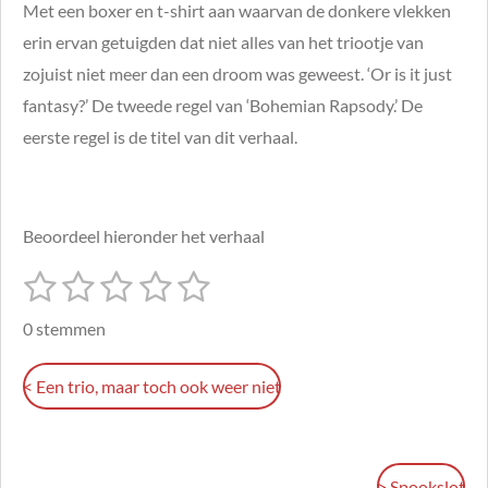
Met een boxer en t-shirt aan waarvan de donkere vlekken
erin ervan getuigden dat niet alles van het triootje van
zojuist niet meer dan een droom was geweest. ‘Or is it just
fantasy?’ De tweede regel van ‘Bohemian Rapsody.’ De
eerste regel is de titel van dit verhaal.
Beoordeel hieronder het verhaal
1
2
3
4
5
S
R
t
s
s
s
s
s
a
e
0 stemmen
m
t
t
t
t
t
t
m
i
e
e
e
e
e
e
<
Een trio, maar toch ook weer niet
n
n
r
r
r
r
r
g
r
r
r
r
:
> Spookslot