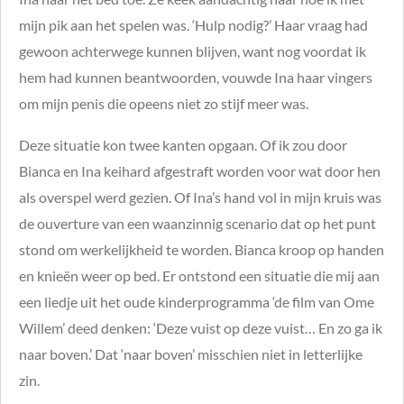
mijn pik aan het spelen was. ‘Hulp nodig?’ Haar vraag had
gewoon achterwege kunnen blijven, want nog voordat ik
hem had kunnen beantwoorden, vouwde Ina haar vingers
om mijn penis die opeens niet zo stijf meer was.
Deze situatie kon twee kanten opgaan. Of ik zou door
Bianca en Ina keihard afgestraft worden voor wat door hen
als overspel werd gezien. Of Ina’s hand vol in mijn kruis was
de ouverture van een waanzinnig scenario dat op het punt
stond om werkelijkheid te worden.
Bianca kroop op handen
en knieën weer op bed. Er ontstond een situatie die mij aan
een liedje uit het oude kinderprogramma ‘de film van Ome
Willem’ deed denken: ‘Deze vuist op deze vuist… En zo ga ik
naar boven.’ Dat ‘naar boven’ misschien niet in letterlijke
zin.