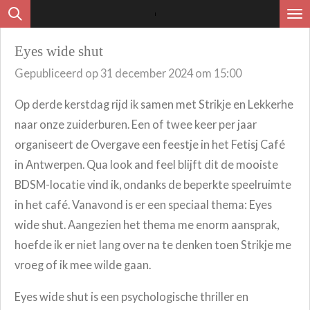
Ga
direct
Eyes wide shut
naar
Gepubliceerd op 31 december 2024 om 15:00
de
hoofdinhoud
Op derde kerstdag rijd ik samen met Strikje en Lekkerhe
naar onze zuiderburen. Een of twee keer per jaar
organiseert de Overgave een feestje in het Fetisj Café
in Antwerpen. Qua look and feel blijft dit de mooiste
BDSM-locatie vind ik, ondanks de beperkte speelruimte
in het café. Vanavond is er een speciaal thema: Eyes
wide shut. Aangezien het thema me enorm aansprak,
hoefde ik er niet lang over na te denken toen Strikje me
vroeg of ik mee wilde gaan.
Eyes wide shut is een psychologische thriller en